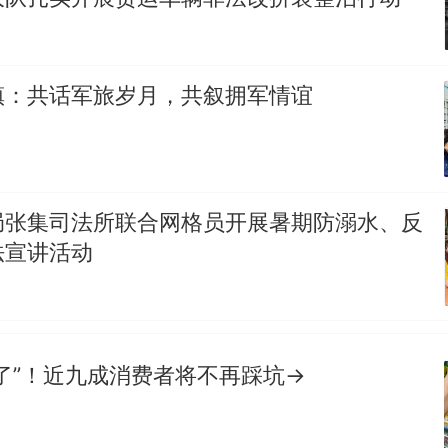
镇：共话军旅岁月，共叙拥军情谊
局张集司法所联合网格员开展暑期防溺水、反
法宣讲活动
了”！近九成消费者将不再踩坑→