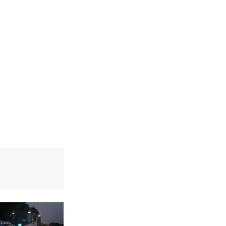
移民引争议，
音，12306
挖了140多
跳舞。（新京
烹饪协会回应
移民引争议，