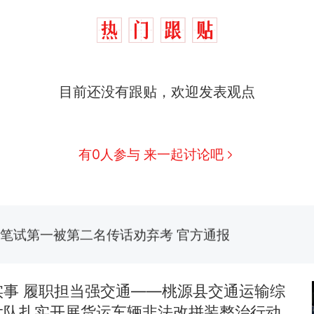
西班牙飞地休达边境，摩洛哥士兵搬起大石块投向
热
此前一天内数万人从摩洛哥涌入西班牙
魔法打败魔法！列车员高铁上发试卷，小朋友一秒静
新
目前还没有跟贴，欢迎发表观点
回应：列车员个人行为，不是铁路规定
男子上山采菌偶然发现鸡枞菌窝，原地守1天等它长大：
朵
美国一场追捕行动中，一男子在车辆行驶中爬上车顶
有0人参与 来一起讨论吧
报）
费大厨“全国小炒肉大王”称号，仅凭视频评出？中国
笔试第一被第二名传话劝弃考 官方通报
西班牙飞地休达边境，摩洛哥士兵搬起大石块投向
热
此前一天内数万人从摩洛哥涌入西班牙
实事 履职担当强交通——桃源县交通运输综
大队扎实开展货运车辆非法改拼装整治行动