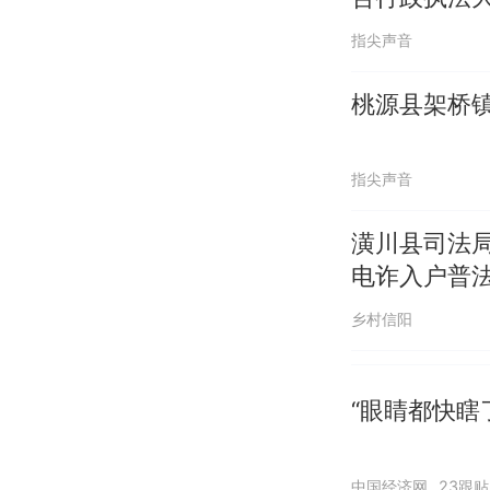
指尖声音
桃源县架桥
指尖声音
潢川县司法
电诈入户普
乡村信阳
“眼睛都快瞎
中国经济网
23跟贴