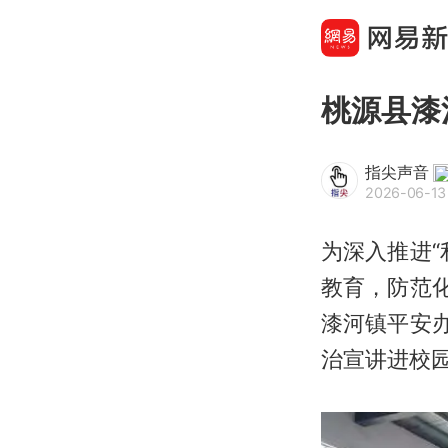
桃源县漆
指尖声音
2026-06-13
为深入推进
教育，防范
漆河镇平安
治宣讲进校