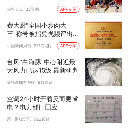
有望出战
齐鲁壹点
28跟贴
APP专享
费大厨"全国小炒肉大
王"称号被指凭视频评出
官方回应
中国新闻周刊
2717跟贴
APP专享
台风"白海豚"中心附近最
大风力已达15级 最新研判
央视新闻客户端
811跟贴
空调24小时开着反而更省
电？电力部门回应
第一财经资讯
522跟贴