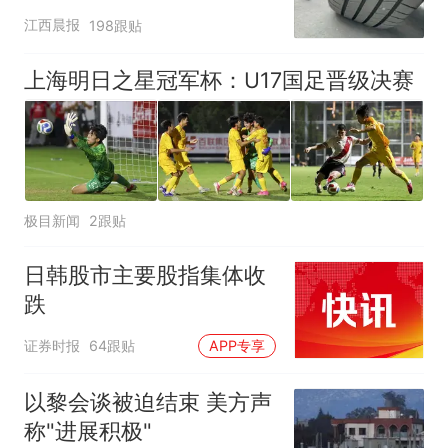
修理店铺换胎价格高达千
江西晨报
198跟贴
元，官方发布情况通报
上海明日之星冠军杯：U17国足晋级决赛
极目新闻
2跟贴
日韩股市主要股指集体收
跌
证券时报
64跟贴
APP专享
以黎会谈被迫结束 美方声
称"进展积极"