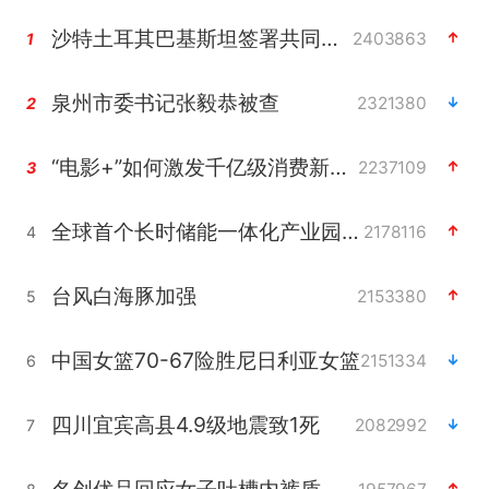
沙特土耳其巴基斯坦签署共同防务协议
2403863
1
泉州市委书记张毅恭被查
2321380
2
“电影+”如何激发千亿级消费新活力？
2237109
3
全球首个长时储能一体化产业园量产
2178116
4
台风白海豚加强
2153380
5
中国女篮70-67险胜尼日利亚女篮
2151334
6
四川宜宾高县4.9级地震致1死
2082992
7
名创优品回应女子吐槽内裤质量差