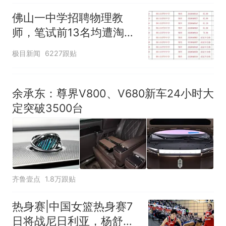
佛山一中学招聘物理教
师，笔试前13名均遭淘
汰？教育局：已叫停招
极目新闻
6227跟贴
聘，成立调查组全面核查
余承东：尊界V800、V680新车24小时大
定突破3500台
齐鲁壹点
1.8万跟贴
热身赛|中国女篮热身赛7
日将战尼日利亚，杨舒予