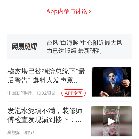
回大海 目击者直呼震惊 （视频
来源：参考消息）
笔试第一被第二名传话劝弃考
App内参与讨论
官方通报
佛山一中学招聘物理教师，笔
试前13名均遭淘汰？教育局：
已叫停招聘，成立调查组全面
台风"白海豚"中心附近最大风
核查
力已达15级 最新研判
那个在床头放菜刀的女孩，
热
因老师一句“跟我回家”改写了
穆杰塔巴被指给总统下"最
人生
后警告" 爆料人发声意味
深长
中国新闻周刊
1002跟贴
APP专享
发泡水泥填不满，装修师
傅检查发现漏到楼下：出
风口未延伸到外墙
星视频
6跟贴