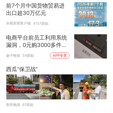
前7个月中国货物贸易进
出口超30万亿元
央视新闻客户端
4157跟贴
电商平台前员工利用系统
漏洞，0元购3000多件家
电！
扬子晚报
54跟贴
APP专享
西瓜“保卫战”
新民晚报
61跟贴