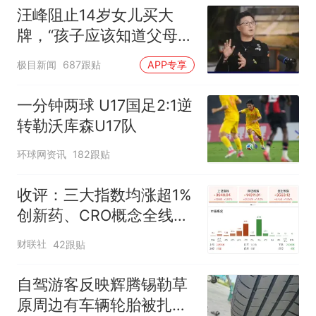
汪峰阻止14岁女儿买大
牌，“孩子应该知道父母的
不易”，称自己买衣服80%
极目新闻
687跟贴
APP专享
都在淘宝
一分钟两球 U17国足2:1逆
转勒沃库森U17队
环球网资讯
182跟贴
收评：三大指数均涨超1%
创新药、CRO概念全线走
强
财联社
42跟贴
自驾游客反映辉腾锡勒草
原周边有车辆轮胎被扎，