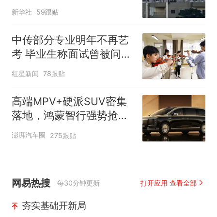
新华社
59跟贴
中传部分专业明年不再艺
考 毕业生称面试曾被问
“如何策划晚会” 专家：遏
红星新闻
78跟贴
制“艺考捷径化”
高端MPV+硬派SUV密集
落地，鸿蒙智行强势抢占
自主高端市场制高点
澎湃汽车圈
275跟贴
网易热搜
每30分钟更新
打开应用 查看全部
夯实基础开新局