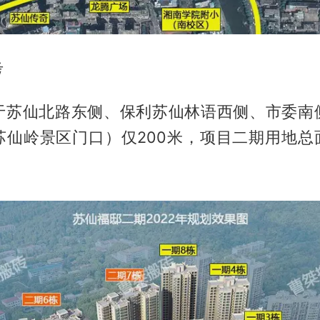
考
于苏仙北路东侧、保利苏仙林语西侧、市委南
仙岭景区门口）仅200米，项目二期用地总面
。