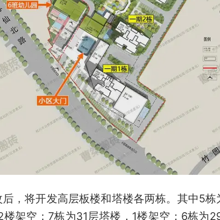
改后，将开发高层板楼和塔楼各两栋。其中5栋为
2楼架空；7栋为31层塔楼，1楼架空；6栋为2