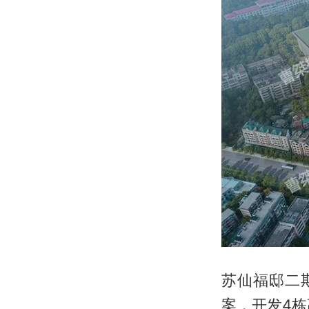
苏仙福邸二期
案，开发4栋