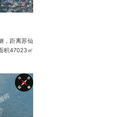
侧，距离苏仙
积47023㎡