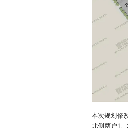
本次规划修
北侧两户1、