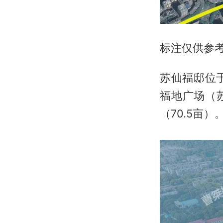
标注仅供参
苏仙福邸位
福地广场（苏
（70.5亩）