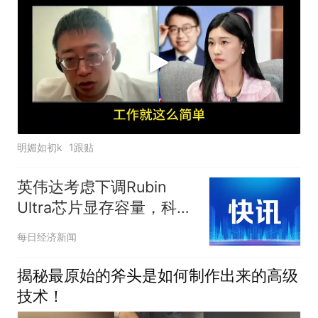
明媚如初k
1跟贴
英伟达考虑下调Rubin
Ultra芯片显存容量，科创
人工智能ETF华夏
每日经济新闻
（589010）近1周涨幅排
名可比基金首位
揭秘最原始的斧头是如何制作出来的高级
技术！