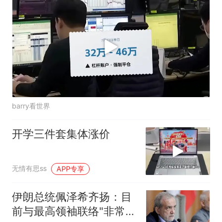
barry看世界
开学三件套集体涨价
无情有思ss
APP专享
伊朗总统佩泽希齐扬：目
前与最高领袖联络"非常困