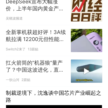
DeepSeek宣布大幅涨
价，上半年国内黄金产量
骤降 | 财经日日评
吴晓波频道
全新掌机获超好评！3A续
航拉满 12200元但性能极
强
Switch2来了
13跟贴
扛火箭筒的“机器狼”量产
了？中国这波进化，直接
抹掉战场“禁区”
一饮山河
2跟贴
制裁逆境下，沈逸谈中国芯片产业崛起之
路