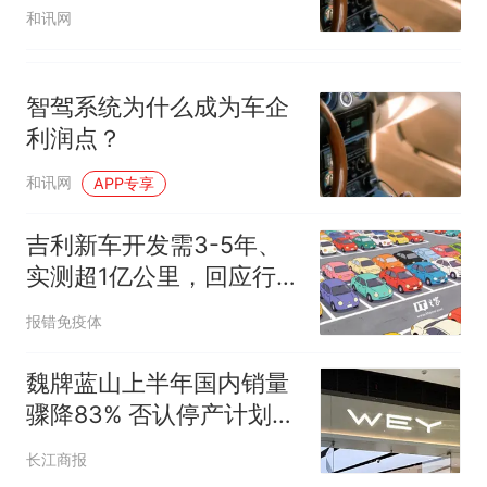
和讯网
智驾系统为什么成为车企
利润点？
和讯网
APP专享
吉利新车开发需3-5年、
实测超1亿公里，回应行业
“速成车”争议
报错免疫体
魏牌蓝山上半年国内销量
骤降83% 否认停产计划第
四季度推全新产品
长江商报