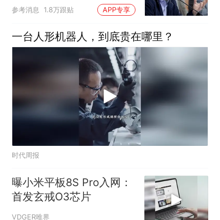
难"
参考消息
1.8万跟贴
APP专享
一台人形机器人，到底贵在哪里？
时代周报
曝小米平板8S Pro入网：
首发玄戒O3芯片
VDGER唯界