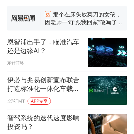
那个在床头放菜刀的女孩，
热
因老师一句“跟我回家”改写了
人生
制裁瓜子饺子，美国怕什
新
么？
恩智浦出手了，瞄准汽车
费大厨“全国小炒肉大王”称
还是边缘AI？
号，仅凭视频评出？中国烹饪
协会回应
男子上山采菌偶然发现鸡枞菌
东针商略
窝，原地守1天等它长大：挖了
140多朵
美国渔民钓获鲨鱼徒手将其拽
伊必与兆易创新宣布联合
回大海 目击者直呼震惊 （视频
打造标准化一体化车载开
来源：参考消息）
笔试第一被第二名传话劝弃考
发方案
全球TMT
APP专享
官方通报
那个在床头放菜刀的女孩，
热
智驾系统的迭代速度影响
因老师一句“跟我回家”改写了
投资吗？
人生