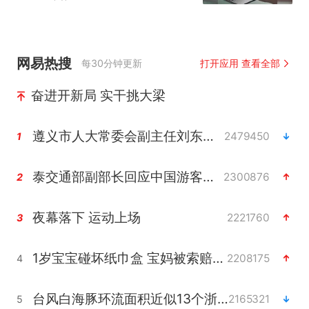
网易热搜
每30分钟更新
打开应用 查看全部
奋进开新局 实干挑大梁
遵义市人大常委会副主任刘东明被查
2479450
1
泰交通部副部长回应中国游客遭歧视
2300876
2
夜幕落下 运动上场
2221760
3
1岁宝宝碰坏纸巾盒 宝妈被索赔924元
2208175
4
台风白海豚环流面积近似13个浙江
2165321
5