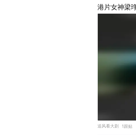
港片女神梁
追风看大剧
1跟贴