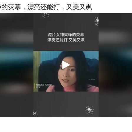
琤的荧幕，漂亮还能打，又美又飒