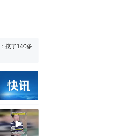
改写了人生
烹饪协会回应
挖了140多
 （视频来源：
改写了人生