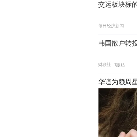
交运板块标的
每日经济新闻
韩国散户转投
财联社
1跟贴
华谊为赖周星