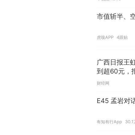
市值斩半、空
虎嗅APP
4跟贴
广西日报王
到超60元，
财经网
E45 孟岩
有知有行App
30.