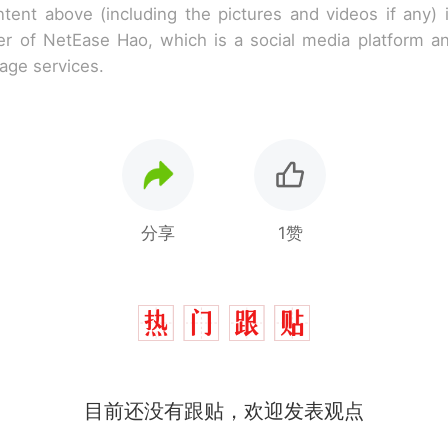
tent above (including the pictures and videos if any)
r of NetEase Hao, which is a social media platform a
rage services.
分享
1赞
目前还没有跟贴，欢迎发表观点