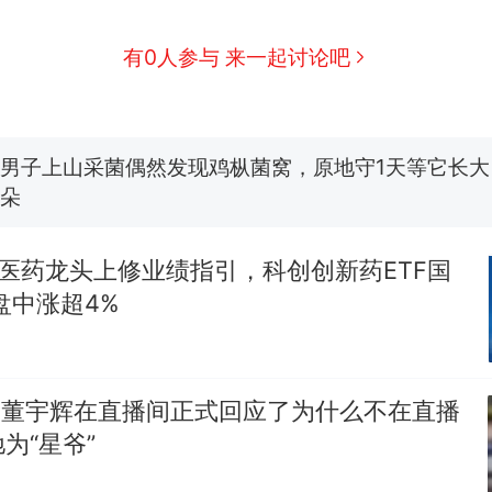
那个在床头放菜刀的女孩，因老师一句“跟我回家”
热
有0人参与 来一起讨论吧
制裁瓜子饺子，美国怕什么？
新
费大厨“全国小炒肉大王”称号，仅凭视频评出？中国
男子上山采菌偶然发现鸡枞菌窝，原地守1天等它长大：
朵
美国渔民钓获鲨鱼徒手将其拽回大海 目击者直呼震惊
参考消息）
｜医药龙头上修业绩指引，科创创新药ETF国
笔试第一被第二名传话劝弃考 官方通报
)盘中涨超4%
那个在床头放菜刀的女孩，因老师一句“跟我回家”
热
，董宇辉在直播间正式回应了为什么不在直播
为“星爷”