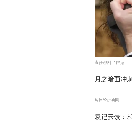
嵩仔聊剧
1跟贴
月之暗面冲刺
每日经济新闻
袁记云饺：和