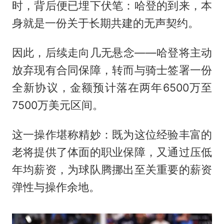
时，背后便已埋下伏笔：哈登的到来，本
身就是一份关于长期共建的无声契约。
因此，后续走向几无悬念——哈登将主动
放弃现有合同保障，转而与骑士签署一份
全新协议，金额预计落在两年6500万至
7500万美元区间。
这一操作堪称精妙：既为这位经验丰富的
老将提供了体面的职业保障，又通过压低
年均薪资，为球队腾挪出至关重要的薪资
弹性与操作余地。