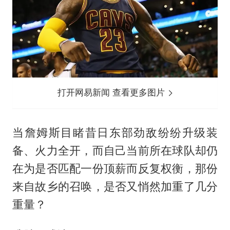
打开网易新闻 查看更多图片
当詹姆斯目睹昔日东部劲敌纷纷升级装
备、火力全开，而自己当前所在球队却仍
在为是否匹配一份顶薪而反复权衡，那份
来自故乡的召唤，是否又悄然加重了几分
重量？