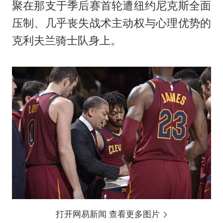
聚在那支于季后赛首轮遭纽约尼克斯全面
压制、几乎丧失战术主动权与心理优势的
克利夫兰骑士队身上。
打开网易新闻 查看更多图片