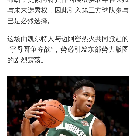
与未来选秀权，因此引入第三方球队参与
已是必然选择。
这场由凯尔特人与迈阿密热火共同掀起的
“字母哥争夺战”，势必引发东部势力版图
的剧烈震荡。