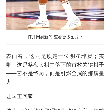
打开网易新闻 查看更多图片
表面看，这只是锁定一位明星球员；实
则，这是整盘大棋中落下的首枚关键棋子
——它不是终局，而是引燃全局的那簇星
火。
让国王回家