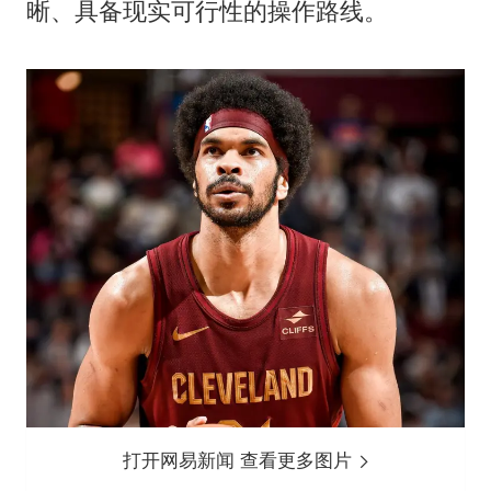
晰、具备现实可行性的操作路线。
打开网易新闻 查看更多图片