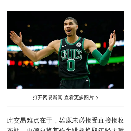
打开网易新闻 查看更多图片
此交易难点在于，雄鹿未必接受直接接收
布朗，更倾向将其作为跳板换取年轻天赋