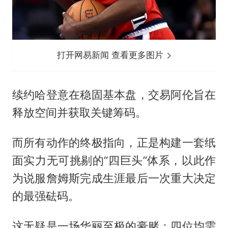
打开网易新闻 查看更多图片
续约哈登意在稳固基本盘，交易阿伦旨在
释放空间并获取关键筹码。
而所有动作的终极指向，正是构建一套纸
面实力无可挑剔的“四巨头”体系，以此作
为说服詹姆斯完成生涯最后一次重大决定
的最强砝码。
这无疑是一场华丽至极的豪赌：四位均需