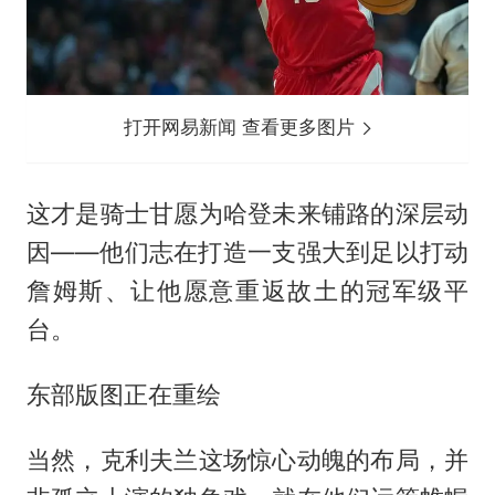
打开网易新闻 查看更多图片
这才是骑士甘愿为哈登未来铺路的深层动
因——他们志在打造一支强大到足以打动
詹姆斯、让他愿意重返故土的冠军级平
台。
东部版图正在重绘
当然，克利夫兰这场惊心动魄的布局，并