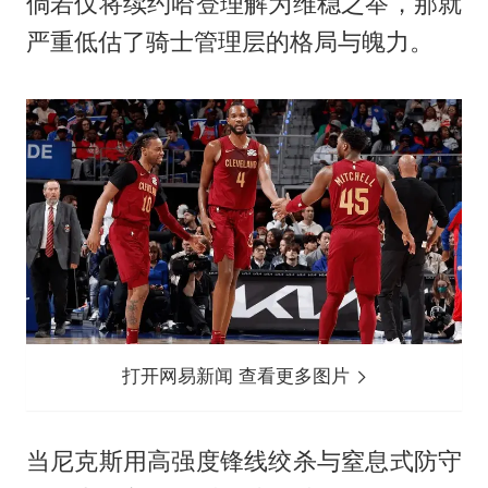
倘若仅将续约哈登理解为维稳之举，那就
严重低估了骑士管理层的格局与魄力。
打开网易新闻 查看更多图片
当尼克斯用高强度锋线绞杀与窒息式防守