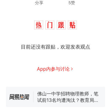
分享
5赞
十多万人报名的考试，成绩
热
全部作废，公平么？
全球唯一没有法定首都的国
新
目前还没有跟贴，欢迎发表观点
家，刚改国名，总统就邀请中
国大使骑行绕了几乎整个国境
搬家报价570元，搬到楼下交
线一圈，还曾两次到中国寻根
5060元才肯搬上楼！女子傻眼
了……
视频丨只要一枚命中就能让航
App内参与讨论
母瘫痪 轰-6J实力有多强？
空调24小时开着反而更省电？
电力部门回应
佛山一中学招聘物理教师，笔
试前13名均遭淘汰？教育局：
已叫停招聘，成立调查组全面
十多万人报名的考试，成绩
热