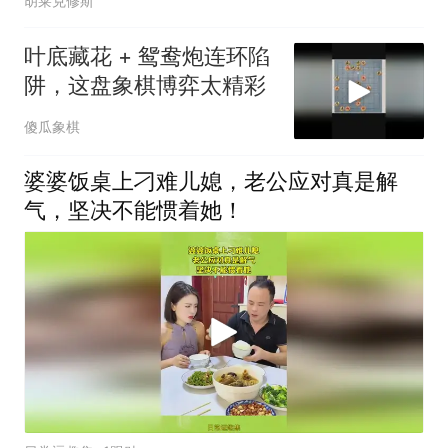
胡莱克修斯
叶底藏花 + 鸳鸯炮连环陷
阱，这盘象棋博弈太精彩
傻瓜象棋
婆婆饭桌上刁难儿媳，老公应对真是解
气，坚决不能惯着她！