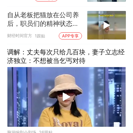
自从老板把猫放在公司养
后，职员们的精神状态都
变得抽象了起来！
财经时间官方
1跟贴
APP专享
调解：丈夫每次只给几百块，妻子立志经
济独立：不想被当乞丐对待
脑洞编剧小剧场
26跟贴