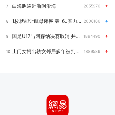
白海豚逼近浙闽沿海
2055976
7
1枚就能让航母瘫痪 轰-6J实力有多强
2008186
8
国足U17与阿森纳决赛取消 并列冠军
1894490
9
上门女婿出轨女邻居多年被判重婚罪
1889586
10