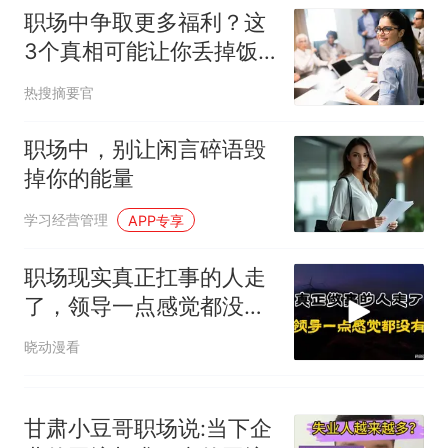
核查
全部作废，公平么？
职场中争取更多福利？这
3个真相可能让你丢掉饭
碗
热搜摘要官
职场中，别让闲言碎语毁
掉你的能量
学习经营管理
APP专享
职场现实真正扛事的人走
了，领导一点感觉都没
有！
晓动漫看
甘肃小豆哥职场说:当下企