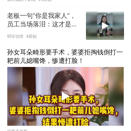
老板一句“你是我家人”，
员工当场落泪：这才是职
场该有的温度！
明珍说情
4跟贴
孙女耳朵畸形要手术，婆婆拒掏钱倒打一
耙前儿媳嘴馋，惨遭打脸！