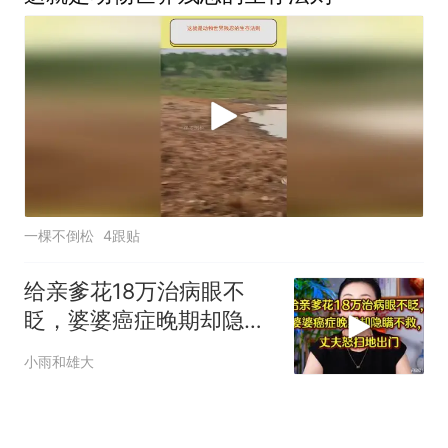
一棵不倒松
4跟贴
给亲爹花18万治病眼不
眨，婆婆癌症晚期却隐瞒
不救，丈夫怒提离婚
小雨和雄大