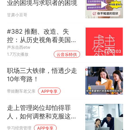
业的困境与求职者的困境
甘肃小豆哥
#382 推翻、改造、失
控：从历史视角看美国的
中东介入和事与愿违
声东击西etw
00:03
1.7万次播放
云音乐特供
职场三大铁律，悟透少走
10年弯路！
带娃翻车老父亲
APP专享
走上管理岗位却怕得罪
人，如何调整和克服这种
心理？这点是关键
学习经营管理
APP专享