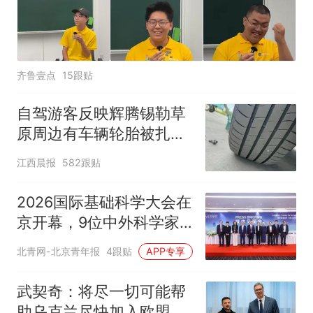
齐鲁壹点
15跟贴
自驾游客反映辉腾锡勒草
原周边有车辆轮胎被扎，
修理店铺换胎价格高达千
江西晨报
582跟贴
元，官方发布情况通报
2026国际基础科学大会在
京开幕，9位中外科学家
获基础科学奖章
北青网-北京青年报
4跟贴
APP专享
武契奇：将尽一切可能帮
助乌克兰尽快加入欧盟