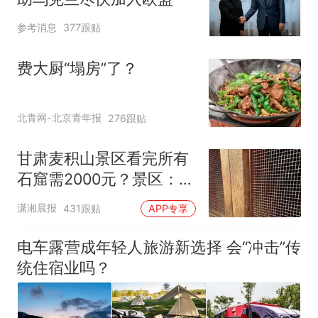
参考消息
377跟贴
费大厨“塌房”了？
北青网-北京青年报
276跟贴
甘肃麦积山景区看完所有
石窟需2000元？景区：部
分石窟受特别保护，游客
潇湘晨报
431跟贴
APP专享
可按需买
电车露营成年轻人旅游新选择 会“冲击”传
统住宿业吗？