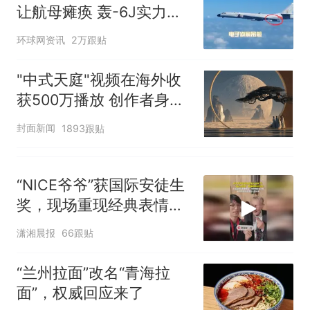
让航母瘫痪 轰-6J实力有
多强？
环球网资讯
2万跟贴
"中式天庭"视频在海外收
获500万播放 创作者身份
披露
封面新闻
1893跟贴
“NICE爷爷”获国际安徒生
奖，现场重现经典表情
包，向中国粉丝问好
潇湘晨报
66跟贴
“兰州拉面”改名“青海拉
面”，权威回应来了