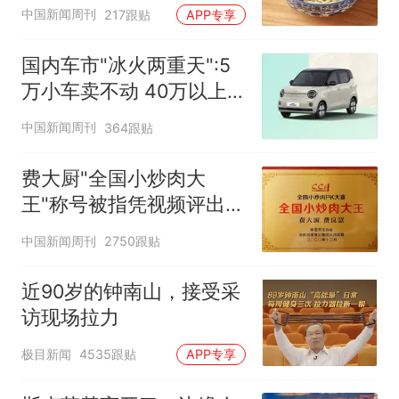
中国新闻周刊
217跟贴
APP专享
国内车市"冰火两重天":5
万小车卖不动 40万以上
的抢购
中国新闻周刊
364跟贴
费大厨"全国小炒肉大
王"称号被指凭视频评出
官方回应
中国新闻周刊
2750跟贴
近90岁的钟南山，接受采
访现场拉力
极目新闻
4535跟贴
APP专享