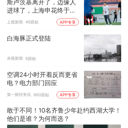
斯卢茨基离开了，边缘人
进球了，上海申花终于止
住中超三连败颓势
上观新闻
46跟贴
APP专享
白海豚正式登陆
央视新闻
6跟贴
空调24小时开着反而更省
电？电力部门回应
第一财经资讯
960跟贴
APP专享
敢于不同！10名齐鲁少年赴约西湖大学！
他们是谁？为何而选？