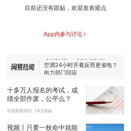
十多万人报名的考试，成绩
热
目前还没有跟贴，欢迎发表观点
全部作废，公平么？
全球唯一没有法定首都的国
新
家，刚改国名，总统就邀请中
国大使骑行绕了几乎整个国境
搬家报价570元，搬到楼下交
App内参与讨论
线一圈，还曾两次到中国寻根
5060元才肯搬上楼！女子傻眼
了……
视频丨只要一枚命中就能让航
母瘫痪 轰-6J实力有多强？
空调24小时开着反而更省电？
电力部门回应
台风"白海豚"登陆 中心附近最
大风力14级
十多万人报名的考试，成
十多万人报名的考试，成绩
热
绩全部作废，公平么？
全部作废，公平么？
中国新闻周刊
1.8万跟贴
视频丨只要一枚命中就能