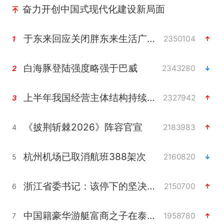
奋力开创中国式现代化建设新局面
于东来回应关闭胖东来生活广场店
2350104
1
白海豚登陆强度略强于巴威
2343280
2
上半年我国经营主体结构持续优化
2327942
3
《披荆斩棘2026》阵容官宣
2183983
4
杭州机场已取消航班388架次
2160820
5
浙江省委书记：该停下的坚决停下来
2150700
6
中国籍豪华游艇富商之子在泰国被杀
1958780
7