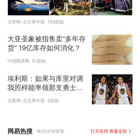
北青网-北京青年报
159跟贴
大亚圣象被指售卖“多年存
货” 19亿库存如何消化？
中国能源网
81跟贴
埃利斯：如果与库里对调
我照样能率领那支勇士取
得现在的成就
北青网-北京青年报
6跟贴
网易热搜
每30分钟更新
打开应用 查看全部