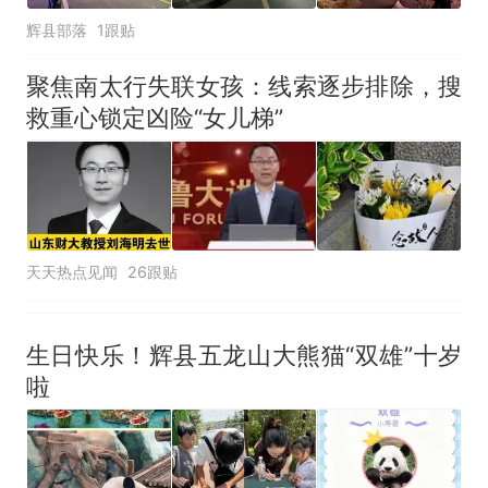
辉县部落
1跟贴
聚焦南太行失联女孩：线索逐步排除，搜
救重心锁定凶险“女儿梯”
天天热点见闻
26跟贴
生日快乐！辉县五龙山大熊猫“双雄”十岁
啦