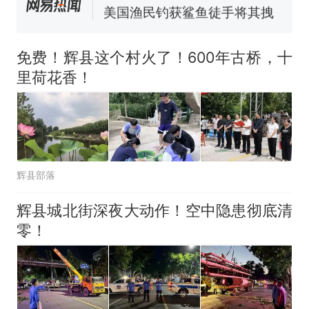
回大海 目击者直呼震惊 （视频
来源：参考消息）
笔试第一被第二名传话劝弃考
官方通报
免费！辉县这个村火了！600年古桥，十
那个在床头放菜刀的女孩，
热
里荷花香！
因老师一句“跟我回家”改写了
人生
辉县部落
辉县城北街深夜大动作！空中隐患彻底清
零！