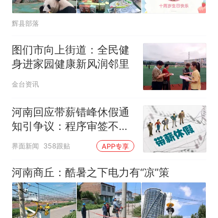
辉县部落
图们市向上街道：全民健
身进家园健康新风润邻里
金台资讯
河南回应带薪错峰休假通
知引争议：程序审签不规
范，待修改后予以印发
界面新闻
358跟贴
APP专享
河南商丘：酷暑之下电力有“凉”策