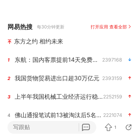
网易热搜
每30分钟更新
打开应用 查看全部
东方之约 相约未来
东航：国内客票提前14天免费退改
2397168
1
我国货物贸易进出口超30万亿元
2393159
2
上半年我国机械工业经济运行稳中有进
2252159
3
佛山通报笔试前13被淘汰后5名进体检
2221074
4
写跟贴
1
台风白海豚加强
2158717
5