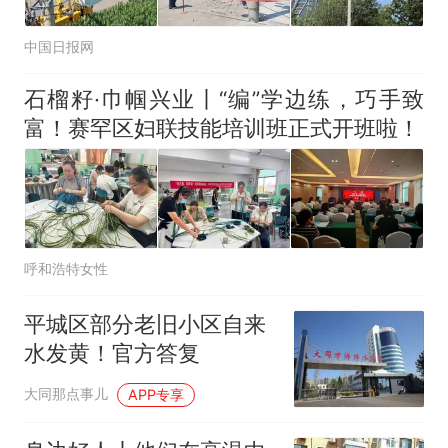
中国日报网
石榴籽·巾帼兴业丨“编”学边练，巧手致
富！赛罕区妇联技能培训班正式开班啦！
呼和浩特女性
平城区部分老旧小区自来
水发黄！官方答复
大同那点事儿
APP专享