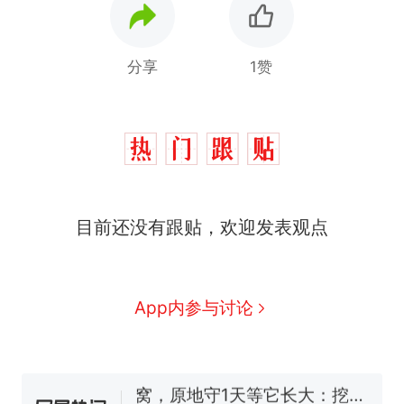
分享
1赞
那个在床头放菜刀的女孩，
热
目前还没有跟贴，欢迎发表观点
因老师一句“跟我回家”改写了
人生
制裁瓜子饺子，美国怕什
新
么？
费大厨“全国小炒肉大王”称
App内参与讨论
号，仅凭视频评出？中国烹饪
协会回应
男子上山采菌偶然发现鸡枞菌
窝，原地守1天等它长大：挖了
140多朵
美国渔民钓获鲨鱼徒手将其拽