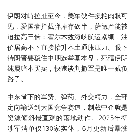
伊朗对峙拉扯至今，美军硬件损耗肉眼可
见，爱国者拦截弹库存砍半，萨德产能被
迫拉高三倍；霍尔木兹海峡航运紧绷，油
价居高不下直接抬升本土通胀压力。眼下
特朗普要稳住中期选举基本盘，死磕伊朗
纯属赔本买卖，快速谈判撤军是唯一减负
路子。
中东省下的军费、弹药、外交精力，全部
定向输送到大国竞争赛道，制裁中企就是
资源倾斜最直观的落地动作。2025年初
涉军清单仅130家实体，6月更新后暴涨