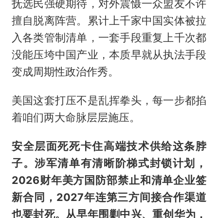
抚选民强硬期待，对外震慑一众盟友不许
擅自脱离阵营。累计上千家中国实体被拉
入各类管制清单，一套手段重复上千次都
没能压垮中国产业，本质早就从执法手段
变成周期性政治作秀。
美国这套打压不是乱挥拳头，每一步都掐
着咱们两大命脉层层施压。
安全层面死死卡住高端技术供给这条脖
子。涉军清单有清晰阶梯式封锁计划，
2026财年美方国防部禁止和清单企业签
新合同，2027年连第三方间接合作渠道
也要封死。从早年围剿中兴、重创华为，