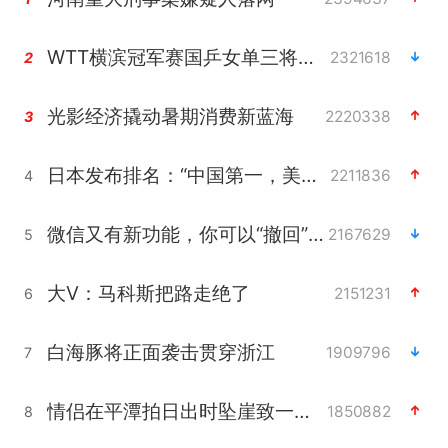
WTT横滨冠军赛国乒女单三将晋级四强
2321618
2
光影经济撬动暑期消费新蓝海
2220338
3
日本发布排名：“中国第一，美日德韩英法居后”
2211836
4
微信又有新功能，你可以“撤回”你的撤回了！
2167629
5
大V：马科斯把路走绝了
2151231
6
白海豚将正面袭击贯穿浙江
1909796
7
情侣在平潭拍日出时坠崖致一死一伤
1850882
8