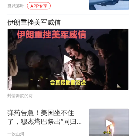
靠山出问题了
孤城落叶
APP专享
伊朗重挫美军威信
封情舞韵的诗
弹药告急！美国坐不住
了，穆杰塔巴祭出“同归于
尽”绝招，暴露致命短板
一饮山河