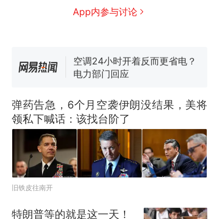
人生
搬家报价570元，搬到楼下
新
App内参与讨论
交5060元才肯搬上楼！女子傻
眼了……
十多万人报名的考试，成绩全
部作废，公平么？
空调24小时开着反而更省电？
电力部门回应
佛山一中学招聘物理教师，笔
试前13名均遭淘汰？教育局：
弹药告急，6个月空袭伊朗没结果，美将
已叫停招聘，成立调查组全面
“不建议大家买深色蛋糕”上热
领私下喊话：该找台阶了
核查
搜，网友：天塌了！
那个在床头放菜刀的女孩，
热
因老师一句“跟我回家”改写了
人生
旧铁皮往南开
特朗普等的就是这一天！