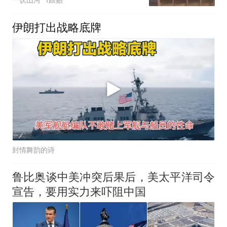
网成了摆设
伊朗打出战略底牌
封情舞韵的诗
鲁比奥谈中美冲突后果后，美太平洋司令
宣告，要用实力来吓阻中国