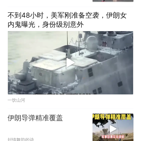
不到48小时，美军刚准备空袭，伊朗女
内鬼曝光，身份级别意外
一饮山河
伊朗导弹精准覆盖
封情舞韵的诗