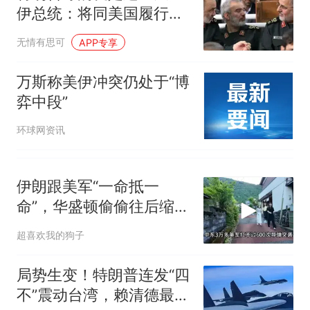
伊总统：将同美国履行协
议，革命卫队急了
无情有思可
APP专享
万斯称美伊冲突仍处于“博
弈中段”
环球网资讯
伊朗跟美军“一命抵一
命”，华盛顿偷偷往后缩，
盟友都跑光了？
超喜欢我的狗子
局势生变！特朗普连发“四
不”震动台湾，赖清德最大