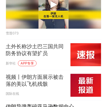
雪莲073
土外长称沙土巴三国共同
防务协议有望扩员
新华社
APP专享
视频丨伊朗方面展示被击
落的美以飞机残骸
国际在线
伊朗导弹轰碎亚马逊数据中心