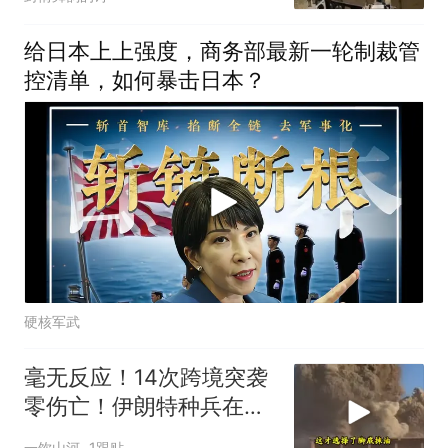
给日本上上强度，商务部最新一轮制裁管
控清单，如何暴击日本？
硬核军武
毫无反应！14次跨境突袭
零伤亡！伊朗特种兵在美
军眼皮底下抓人，美情报
一饮山河
1跟贴