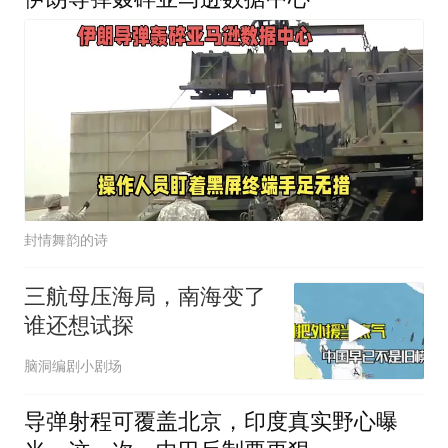
封情舞韵的诗
三航母压海局，南海变了
谁还想试探
脑洞编剧小剧场
导弹射程可覆盖北京，印度真实野心曝