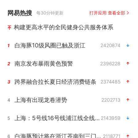
网易热搜
每30分钟更新
打开应用 查看全部
构建更高水平的全民健身公共服务体系
白海豚10级风圈已触及浙江
2420874
1
南京发布暴雨黄色预警
2396228
2
跨界融合拉长夏日经济消费链条
2374485
3
上海有出现龙卷潜势
2202713
4
上海：5号线16号线浦江线全线停运
2143959
5
白海豚预计将在浙江苍南到三门一带登陆
2118771
6