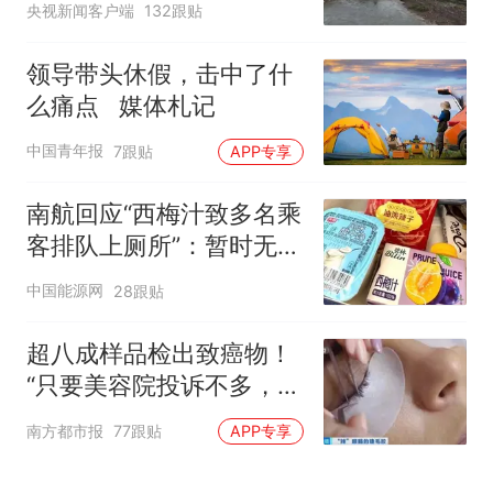
央视新闻客户端
132跟贴
领导带头休假，击中了什
么痛点 媒体札记
中国青年报
7跟贴
APP专享
南航回应“西梅汁致多名乘
客排队上厕所”：暂时无法
核查是否发放西梅汁
中国能源网
28跟贴
超八成样品检出致癌物！
“只要美容院投诉不多，店
家就不会更换产品”
南方都市报
77跟贴
APP专享