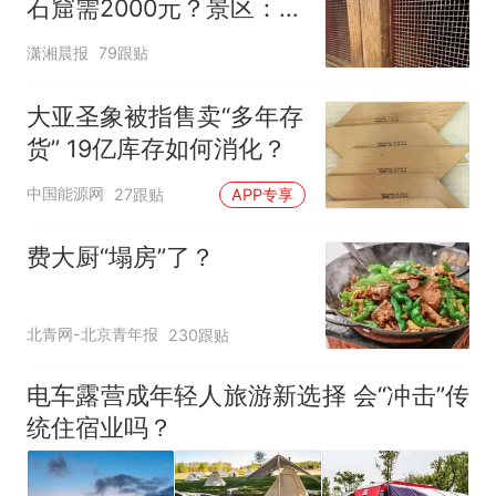
石窟需2000元？景区：部
分石窟受特别保护，游客
潇湘晨报
79跟贴
可按需买
大亚圣象被指售卖“多年存
货” 19亿库存如何消化？
中国能源网
27跟贴
APP专享
费大厨“塌房”了？
北青网-北京青年报
230跟贴
电车露营成年轻人旅游新选择 会“冲击”传
统住宿业吗？