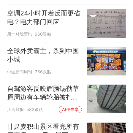
空调24小时开着反而更省
电？电力部门回应
第一财经资讯
960跟贴
全球外卖霸主，杀到中国
小城
中国新闻周刊
356跟贴
自驾游客反映辉腾锡勒草
原周边有车辆轮胎被扎，
修理店铺换胎价格高达千
江西晨报
582跟贴
APP专享
元，官方发布情况通报
甘肃麦积山景区看完所有