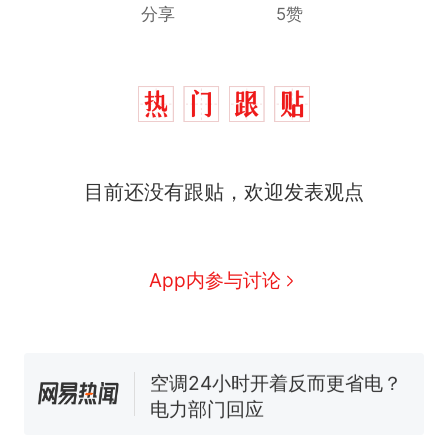
分享
5赞
十多万人报名的考试，成绩
热
目前还没有跟贴，欢迎发表观点
全部作废，公平么？
全球唯一没有法定首都的国
新
家，刚改国名，总统就邀请中
国大使骑行绕了几乎整个国境
搬家报价570元，搬到楼下交
App内参与讨论
线一圈，还曾两次到中国寻根
5060元才肯搬上楼！女子傻眼
了……
视频丨只要一枚命中就能让航
母瘫痪 轰-6J实力有多强？
空调24小时开着反而更省电？
电力部门回应
佛山一中学招聘物理教师，笔