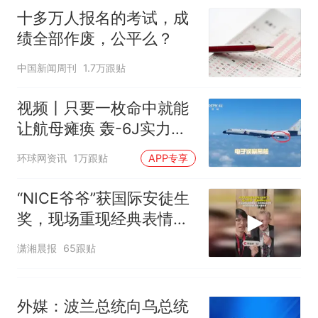
试前13名均遭淘汰？教育局：
十多万人报名的考试，成
已叫停招聘，成立调查组全面
十多万人报名的考试，成绩
热
绩全部作废，公平么？
核查
全部作废，公平么？
中国新闻周刊
1.7万跟贴
视频丨只要一枚命中就能
让航母瘫痪 轰-6J实力有
多强？
环球网资讯
1万跟贴
APP专享
“NICE爷爷”获国际安徒生
奖，现场重现经典表情
包，向中国粉丝问好
潇湘晨报
65跟贴
外媒：波兰总统向乌总统