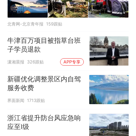
北青网-北京青年报
159跟贴
牛津百万项目被指草台班
子学员退款
潇湘晨报
326跟贴
APP专享
新疆优化调整景区内自驾
服务收费
界面新闻
1713跟贴
浙江省提升防台风应急响
应至Ⅰ级