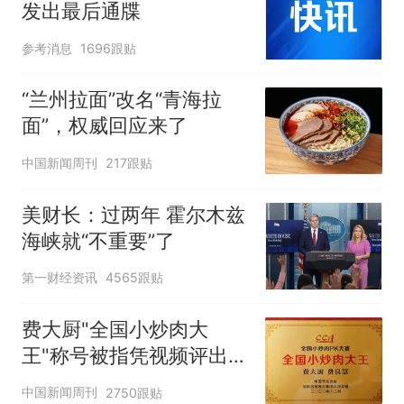
发出最后通牒
参考消息
1696跟贴
“兰州拉面”改名“青海拉
面”，权威回应来了
中国新闻周刊
217跟贴
美财长：过两年 霍尔木兹
海峡就“不重要”了
第一财经资讯
4565跟贴
费大厨"全国小炒肉大
王"称号被指凭视频评出
官方回应
中国新闻周刊
2750跟贴