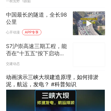
一秋荒野
1跟贴
中国最长的隧道，全长98
公里
心开动漫
APP专享
S7沪崇高速三期工程，能
否在"十五五"按下启动
键？
交建动态
动画演示三峡大坝建造原理，如何排淤
泥，航运，发电？ #科普知识