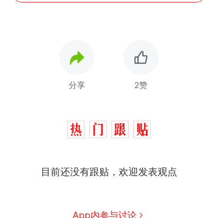
分享
2赞
目前还没有跟贴，欢迎发表观点
那个在床头放菜刀的女孩，
热
因老师一句“跟我回家”改写了
人生
搬家报价570元，搬到楼下
新
App内参与讨论