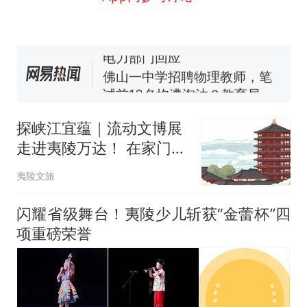
交5060元才肯搬上楼！女子傻
眼了……
空调24小时开着反而更省电？
电力部门回应
佛山一中学招聘物理教师，笔
试前13名均遭淘汰？教育局：
已叫停招聘，成立调查组全面
“不建议大家买深色蛋糕”上热
核查
搜，网友：天塌了！
探峡江宜蕴｜流动文博展
南航一航班疑向乘客发放西梅
走进夷陵万达！ 在家门口
汁，致多名乘客在飞行途中排
邂逅千年巴楚文脉
队上厕所！乘客：机上100多
那个在床头放菜刀的女孩，
热
夷陵文旅
人只有2个厕所；客服回应：并
因老师一句“跟我回家”改写了
非每架飞机都会发放西梅汁
人生
闪耀省级舞台！夷陵少儿斩获“金蕾杯”四
项重磅荣誉