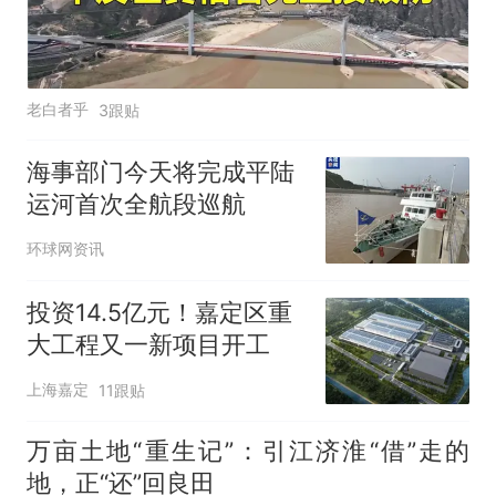
老白者乎
3跟贴
海事部门今天将完成平陆
运河首次全航段巡航
环球网资讯
投资14.5亿元！嘉定区重
大工程又一新项目开工
上海嘉定
11跟贴
万亩土地“重生记”：引江济淮“借”走的
地，正“还”回良田