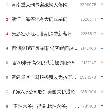
河南重大刑事案嫌疑人落网
2399075
1
浙江上海等地有大雨或暴雨
2320814
2
光影经济撬动暑期消费新蓝海
2256617
3
西湖突现狂风暴雨 游客瞬间被浇透
2173466
4
隔20米开高仿奶茶店被判赔35万元
2131247
5
新疆景区自驾服务费改为按车收费
2024378
6
多家A股公司收到美国关税退款
1861394
7
“不怕六爷挂得多 就怕六爷挂一颗”
1781403
8