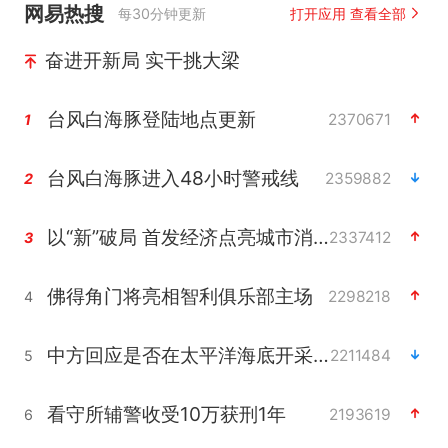
网易热搜
每30分钟更新
打开应用 查看全部
奋进开新局 实干挑大梁
台风白海豚登陆地点更新
2370671
1
台风白海豚进入48小时警戒线
2359882
2
以“新”破局 首发经济点亮城市消费活力
2337412
3
佛得角门将亮相智利俱乐部主场
2298218
4
中方回应是否在太平洋海底开采稀土
2211484
5
看守所辅警收受10万获刑1年
2193619
6