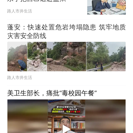
路人市井生活
蓬安：快速处置危岩垮塌隐患 筑牢地质
灾害安全防线
路人市井生活
美卫生部长，痛批“毒校园午餐”