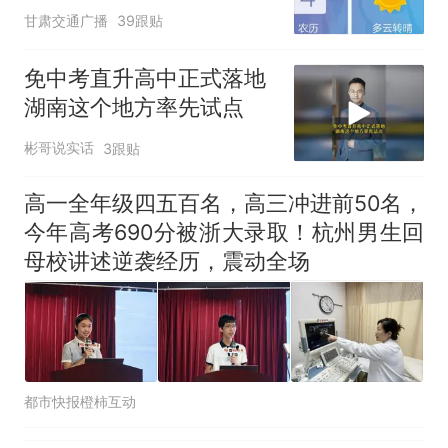
甘肃交通广播
39跟贴
免中考直升高中正式落地
湖南这个地方率先试点
彬哥说实话
3跟贴
高一全年级四五百名，高三冲进前50名，
今年高考690分被浙大录取！杭州男生回
母校讲述逆袭经历，震动全场
都市快报橙柿互动