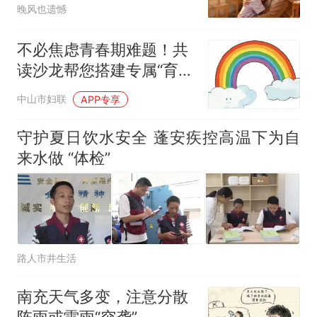
晚风也遗憾
不必焦虑青春期难题！共
读沙龙帮您搭建专属“育儿
脚手架”→
中山市妇联
APP专享
守护夏日饮水安全 蓬安疾控高温下为自
来水做 “体检”
路人市井生活
南充天气多变，注意分散
阵雨或雷雨“突袭”