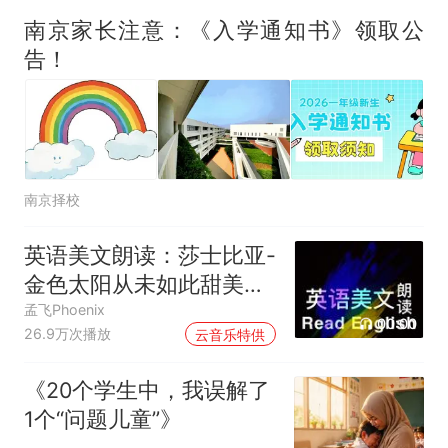
南京家长注意：《入学通知书》领取公
告！
南京择校
英语美文朗读：莎士比亚-
金色太阳从未如此甜美吻
过
孟飞Phoenix
00:00
26.9万次播放
云音乐特供
《20个学生中，我误解了
1个“问题儿童”》