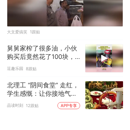
大文爱搞笑
1跟贴
舅舅家榨了很多油，小伙
购买后竟然花了100块，
瞬间亲人变仇人
逗趣乐园
8跟贴
北理工 “阴间食堂” 走红，
学生感慨：让你接地气，
没让你接地府
品读时刻
12跟贴
APP专享