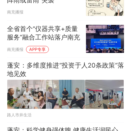
南充播报
全省首个“仪器共享+质量
服务”融合工作站落户南充
南充播报
APP专享
蓬安：多维度推进“投资于人20条政策”落
地见效
路人市井生活
蓬安：科学健身强体魄 健康生活润民心