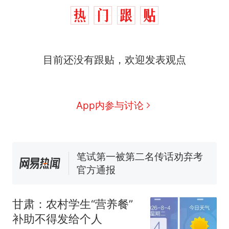
制裁瓜子饺子，美国怕什
热
么？
那个在床头放菜刀的女孩，
新
因老师一句“跟我回家”改写了
目前还没有跟贴，欢迎发表观点
人生
费大厨“全国小炒肉大王”称
号，仅凭视频评出？中国烹饪
协会回应
男子上山采菌偶然发现鸡枞菌
App内参与讨论
窝，原地守1天等它长大：挖了
140多朵
美国渔民钓获鲨鱼徒手将其拽
回大海 目击者直呼震惊 （视频
来源：参考消息）
笔试第一被第二名传话劝弃考
官方通报
制裁瓜子饺子，美国怕什
热
么？
甘肃：农村学生“营养餐”
补助不得发给个人