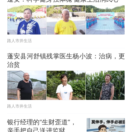
路人市井生活
蓬安县河舒镇残掌医生杨小波：治病，更
治贫
路人市井生活
银行经理的“生财歪道”，
亲手把自己送进监狱