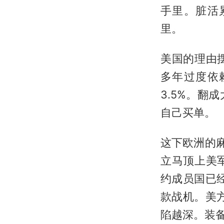
手里。脏活
里。
美国的理由
多年过度依
3.5%。
自己买单。
这下欧洲的
立马顶上美
约成员国已
款战机。美
陷越深。装