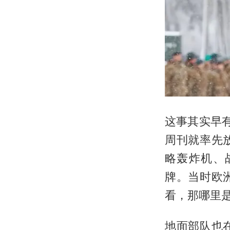
这事其实早
周刊就率先
略轰炸机、
牌。当时欧
看，那哪里
地面部队也