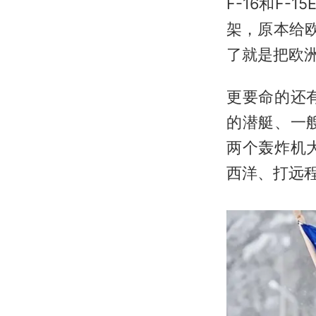
F-16和F-
架，原本给
了就是把欧
更要命的还
的潜艇、一
两个轰炸机
西洋、打远