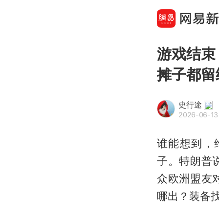
游戏结束
摊子都留
史行途
2026-06-13 
谁能想到，
子。特朗普
众欧洲盟友
哪出？装备