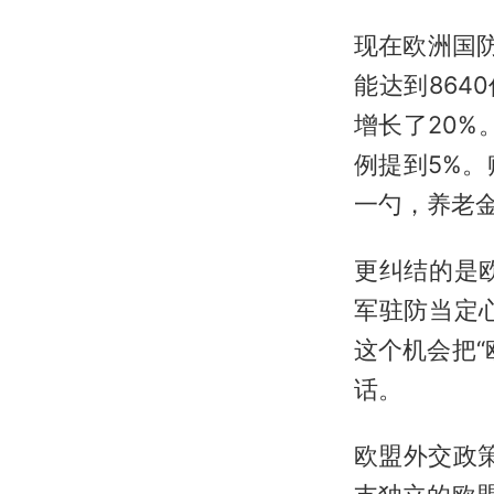
现在欧洲国防
能达到864
增长了20%
例提到5%
一勺，养老
更纠结的是
军驻防当定
这个机会把
话。
欧盟外交政