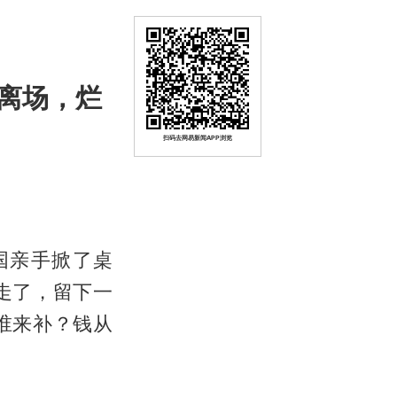
离场，烂
扫码去网易新闻APP浏览
国亲手掀了桌
走了，留下一
谁来补？钱从