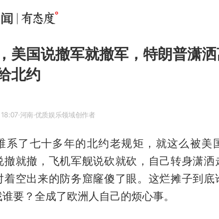
，美国说撤军就撤军，特朗普潇洒
给北约
18:07
·河南
·优质娱乐领域创作者
维系了七十多年的北约老规矩，就这么被美
说撤就撤，飞机军舰说砍就砍，自己转身潇洒
对着空出来的防务窟窿傻了眼。这烂摊子到底
找谁要？全成了欧洲人自己的烦心事。