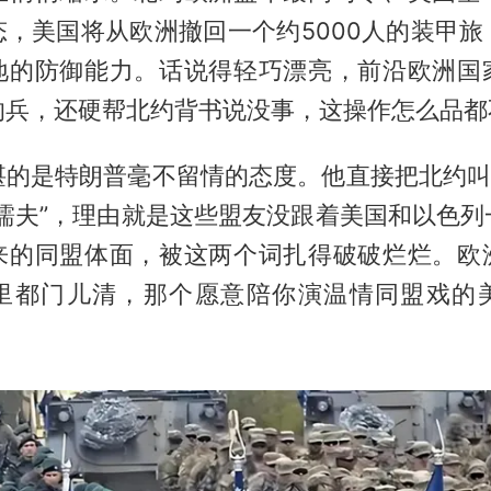
态，美国将从欧洲撤回一个约5000人的装甲旅
地的防御能力。话说得轻巧漂亮，前沿欧洲国
的兵，还硬帮北约背书说没事，这操作怎么品都
堪的是特朗普毫不留情的态度。他直接把北约叫“
“懦夫”，理由就是这些盟友没跟着美国和以色列
来的同盟体面，被这两个词扎得破破烂烂。欧
里都门儿清，那个愿意陪你演温情同盟戏的