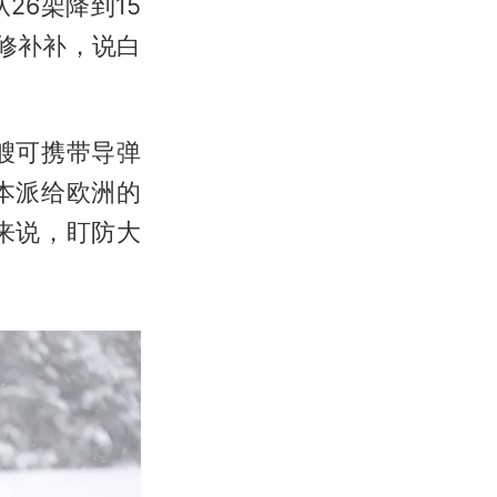
从26架降到15
修补补，说白
艘可携带导弹
本派给欧洲的
来说，盯防大