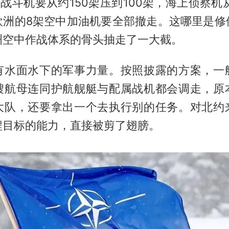
15E战斗机要从约150架压到100架，海上侦察机
欧洲的8架空中加油机要全部撤走。这哪里是修
洲空中作战体系的骨头抽走了一大截。
有水面水下的军事力量。按照披露的方案，一
艘航母连同护航舰艇与配属战机都会调走，原
大队，还要拿出一个去执行别的任务。对北约
程目标的能力，直接被剪了翅膀。