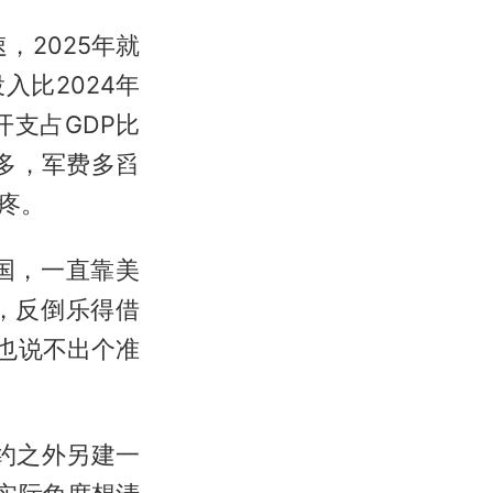
，2025年就
入比2024年
开支占GDP比
多，军费多舀
疼。
国，一直靠美
，反倒乐得借
也说不出个准
约之外另建一