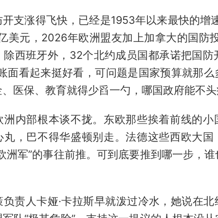
开支涨得飞快，已经是1953年以来最快的增速
0亿美元，2026年欧洲盟友加上加拿大的国防投
。除西班牙外，32个北约成员国都承诺把国防
。账面看起来挺好看，可问题是国家预算就那么
金、医保、教育就得少舀一勺，哪国政府能不头
欧洲内部根本谈不拢。东欧那些挨着前线的小
心丸，巴不得华盛顿别走。法德这些西欧大国
“欧洲军”的事往前推。可到底要推到哪一步，谁
策负责人卡娅·卡拉斯早就泼过冷水，她说在北