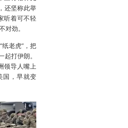
，还坚称此举
家听着可不轻
不对劲。
纸老虎”，把
一起打伊朗。
洲领导人嘴上
美国，早就变