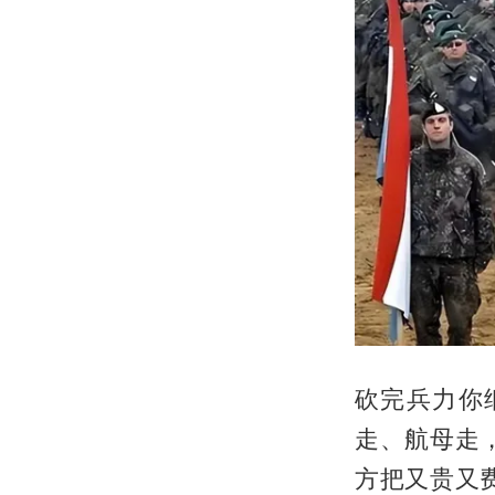
砍完兵力你
走、航母走
方把又贵又