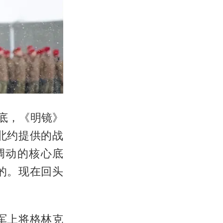
底，《明镜》
北约提供的战
调动的核心底
的。现在回头
军上将格林克