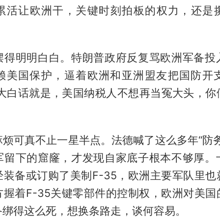
累活让欧洲干，关键时刻拍板的权力，还是
摆得明明白白。特朗普政府反复骂欧洲军备投
赖美国保护，逼着欧洲和亚洲盟友把国防开支
翻成大白话就是，美国纳税人不想再当冤大头，你
麻烦可真不止一星半点。法德喊了这么多年“防务
军留下的窟窿，才发现自家底子根本不够厚。
经装备或订购了美制F-35，欧洲主要军队里也
方握着F-35关键零部件的控制权，欧洲对美国
备绑得这么死，想换条路走，谈何容易。