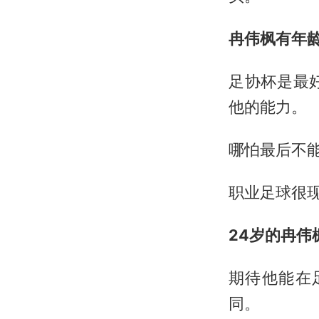
冉伟枫有年
足协杯是最
他的能力。
哪怕最后不
职业足球很
24岁的冉
期待他能在
同。