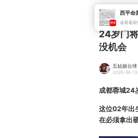
西平命
速看最新
24岁门
没机会
五姑娘台球
2026-06-13 
成都蓉城2
这位02年出
在必须拿出