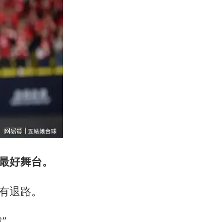
最好舞台。
有退路。
”。