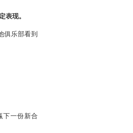
定表现。
他俱乐部看到
赢下一份新合