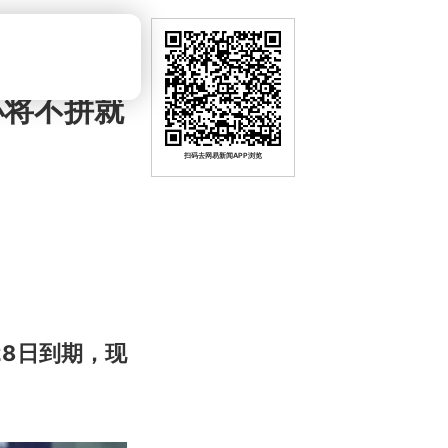
小将不拼就
扫码去网易新闻APP浏览
。
28日到期，现