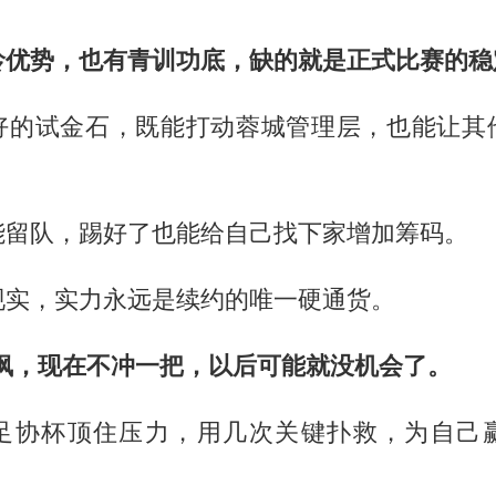
龄优势，也有青训功底，缺的就是正式比赛的稳
好的试金石，既能打动蓉城管理层，也能让其
能留队，踢好了也能给自己找下家增加筹码。
现实，实力永远是续约的唯一硬通货。
伟枫，现在不冲一把，以后可能就没机会了。
足协杯顶住压力，用几次关键扑救，为自己