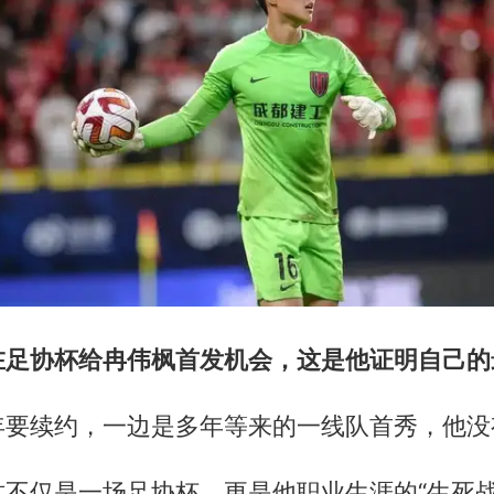
在足协杯给冉伟枫首发机会，这是他证明自己的
年要续约，一边是多年等来的一线队首秀，他没
不仅是一场足协杯，更是他职业生涯的“生死战