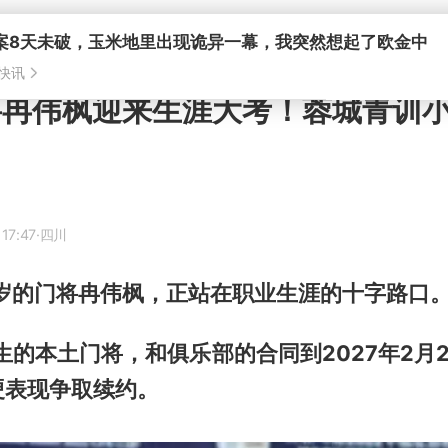
案8天未破，玉米地里出现诡异一幕，我突然想起了欧金中
快讯
将冉伟枫迎来生涯大考！蓉城青训
17:47
·四川
4岁的门将冉伟枫，正站在职业生涯的十字路口
生的本土门将，和俱乐部的合同到2027年2月
硬表现争取续约。