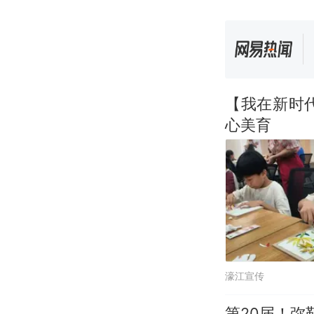
【我在新时
心美育
濠江宣传
第20届！弥