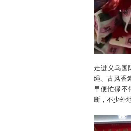
走进义乌国
绳、古风香
早便忙碌不
断，不少外