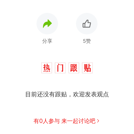
分享
5赞
目前还没有跟贴，欢迎发表观点
那个在床头放菜刀的女孩，因老师一句“跟我回家”
热
费大厨“全国小炒肉大王”称号，仅凭视频评出？中
新
有0人参与 来一起讨论吧
应