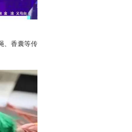
绳、香囊等传