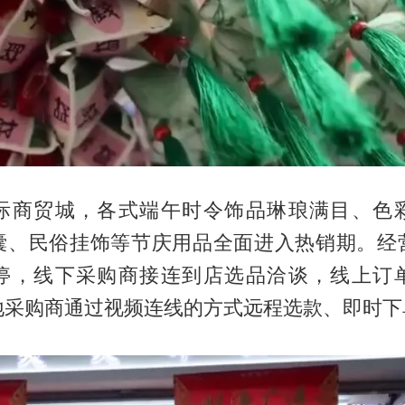
际商贸城，各式端午时令饰品琳琅满目、色
囊、民俗挂饰等节庆用品全面进入热销期。经
停，线下采购商接连到店选品洽谈，线上订
地采购商通过视频连线的方式远程选款、即时下