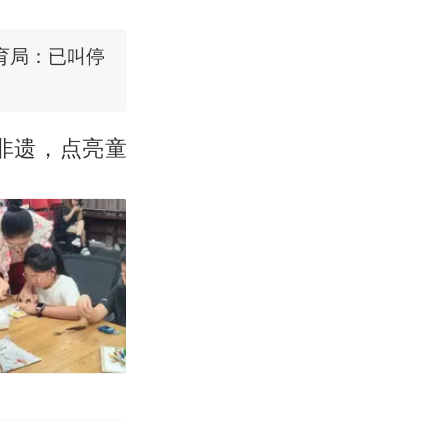
育局：已叫停
非遗，点亮童
改写了人生