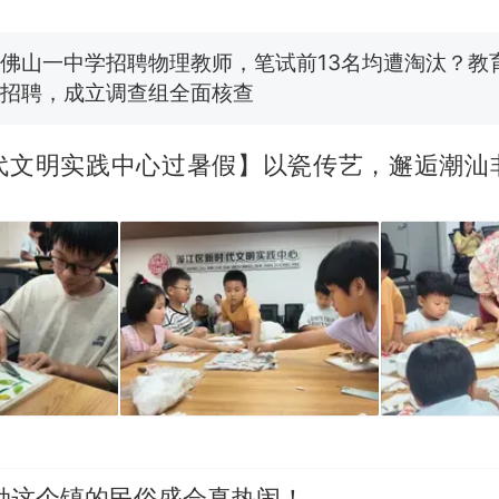
笔试第一被第二名传话劝弃考 官方通报
佛山一中学招聘物理教师，笔试前13名均遭淘汰？教
招聘，成立调查组全面核查
台风"白海豚"中心附近最大风力已达15级 最新研判
代文明实践中心过暑假】以瓷传艺，邂逅潮汕
享界G9车型预售价公布：43.98万起
那个在床头放菜刀的女孩，因老师一句“跟我回家”
热
勒这个镇的民俗盛会真热闹！