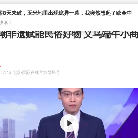
潮非遗赋能民俗好物 义乌端午小
17:43
·北京
·国际在线官方网易号