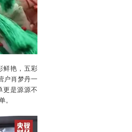
彩鲜艳，五彩
营户肖梦丹一
单更是源源不
单。