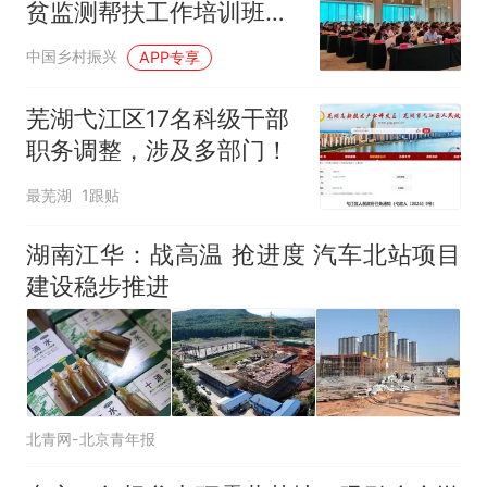
贫监测帮扶工作培训班在
定州举办
中国乡村振兴
APP专享
芜湖弋江区17名科级干部
职务调整，涉及多部门！
最芜湖
1跟贴
湖南江华：战高温 抢进度 汽车北站项目
建设稳步推进
北青网-北京青年报