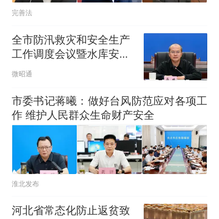
完善法
全市防汛救灾和安全生产
工作调度会议暨水库安全
运行管理工作视频会议强
微昭通
调 求实务实扎实落实防范
措施 确保人民群众生命财
市委书记蒋曦：做好台风防范应对各项工
产安全
作 维护人民群众生命财产安全
淮北发布
河北省常态化防止返贫致