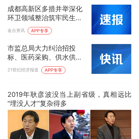
人生
成都高新区多措并举深化
环卫领域整治筑牢民生资
金“防火墙”
金台资讯
APP专享
市监总局大力纠治招投
标、医药采购、供水供气
等领域公平竞争问题
21世纪经济报道
APP专享
2019年耿彦波没当上副省级，真相远比
“埋没人才”复杂得多