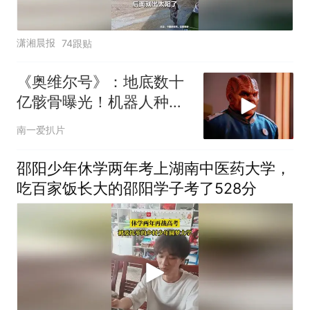
潇湘晨报
74跟贴
《奥维尔号》：地底数十
亿骸骨曝光！机器人种族
覆灭造物主，伪装卧底占
南一爱扒片
领星舰直扑地球
邵阳少年休学两年考上湖南中医药大学，
吃百家饭长大的邵阳学子考了528分