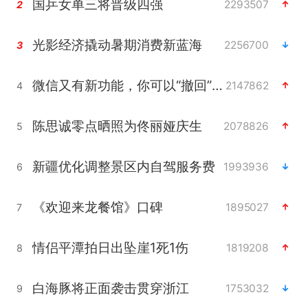
国乒女单三将晋级四强
2293507
2
光影经济撬动暑期消费新蓝海
2256700
3
微信又有新功能，你可以“撤回”你的撤回了！
2147862
4
陈思诚零点晒照为佟丽娅庆生
2078826
5
新疆优化调整景区内自驾服务费
1993936
6
《欢迎来龙餐馆》口碑
1895027
7
情侣平潭拍日出坠崖1死1伤
1819208
8
白海豚将正面袭击贯穿浙江
1753032
9