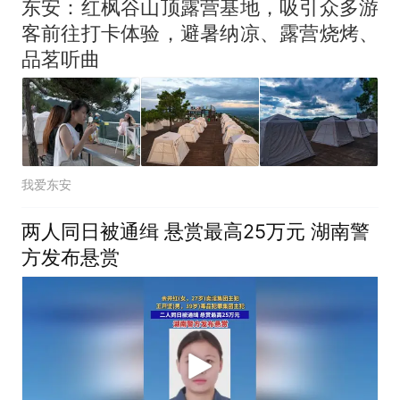
东安：红枫谷山顶露营基地，吸引众多游
客前往打卡体验，避暑纳凉、露营烧烤、
品茗听曲
我爱东安
两人同日被通缉 悬赏最高25万元 湖南警
方发布悬赏