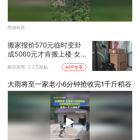
熊猫机库
搬家报价570元临时变卦
成5060元才肯搬上楼 女
子傻眼
极目新闻
2.2万跟贴
APP专享
大雨将至一家老小6分钟抢收完1千斤稻谷