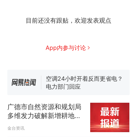
目前还没有跟贴，欢迎发表观点
那个在床头放菜刀的女孩，
热
因老师一句“跟我回家”改写了
人生
搬家报价570元，搬到楼下
新
App内参与讨论
交5060元才肯搬上楼！女子傻
眼了……
十多万人报名的考试，成绩全
部作废，公平么？
空调24小时开着反而更省电？
电力部门回应
佛山一中学招聘物理教师，笔
试前13名均遭淘汰？教育局：
广德市自然资源和规划局
已叫停招聘，成立调查组全面
“不建议大家买深色蛋糕”上热
多维发力破解新增耕地管
核查
搜，网友：天塌了！
护难题
那个在床头放菜刀的女孩，
热
金台资讯
因老师一句“跟我回家”改写了