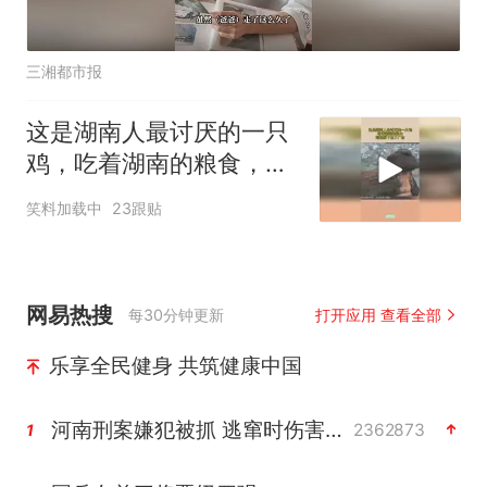
三湘都市报
这是湖南人最讨厌的一只
鸡，吃着湖南的粮食，却
把蛋下在了广东
笑料加载中
23跟贴
网易热搜
每30分钟更新
打开应用 查看全部
乐享全民健身 共筑健康中国
河南刑案嫌犯被抓 逃窜时伤害多人
2362873
1