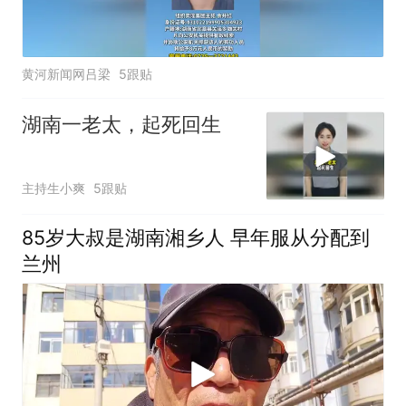
黄河新闻网吕梁
5跟贴
湖南一老太，起死回生
主持生小爽
5跟贴
85岁大叔是湖南湘乡人 早年服从分配到
兰州