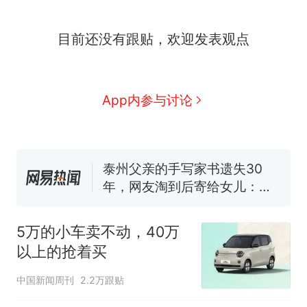
全部作废，公平么？
全球唯一没有法定首都的国
新
目前还没有跟贴，欢迎发表观点
家，刚改国名，总统就邀请中
国大使骑行绕了几乎整个国境
5万的小车卖不动，40万以上
线一圈，还曾两次到中国寻根
的抢着买
浙江人戒备 "白海豚"已创我国
App内参与讨论
纪录 带来严重影响
视频丨只要一枚命中就能让航
母瘫痪 轰-6J实力有多强？
泰州父亲的手写家书遗失30
年，网友淘到后寄给女儿：花
鸟市场搬了，但爱还在
十多万人报名的考试，成绩
热
全部作废，公平么？
5万的小车卖不动，40万
以上的抢着买
中国新闻周刊
2.2万跟贴