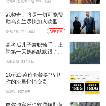
北青网-北京青年报
6986跟贴
护，游客可按需买
武契奇：将尽一切可能帮
助乌克兰尽快加入欧盟
参考消息
3118跟贴
APP专享
高考后儿子兼职骑手，上
岗第一天妈妈默默跟了三
公里，感慨孩子真的长大
潇湘晨报
334跟贴
了
20元白菜价套餐换“马甲”
你的流量悄悄变贵
新京报
637跟贴
自驾游客反映辉腾锡勒草