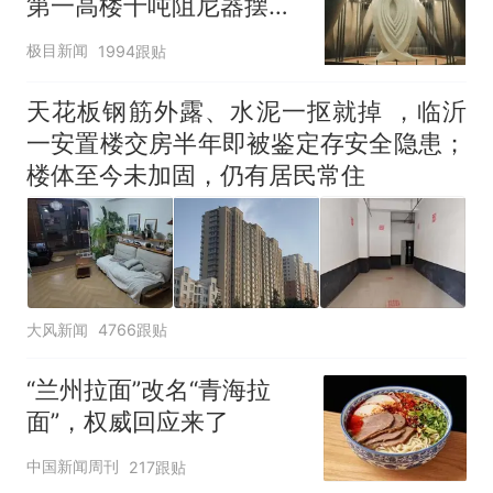
第一高楼千吨阻尼器摆动
明显
极目新闻
1994跟贴
天花板钢筋外露、水泥一抠就掉 ，临沂
一安置楼交房半年即被鉴定存安全隐患；
楼体至今未加固，仍有居民常住
大风新闻
4766跟贴
“兰州拉面”改名“青海拉
面”，权威回应来了
中国新闻周刊
217跟贴