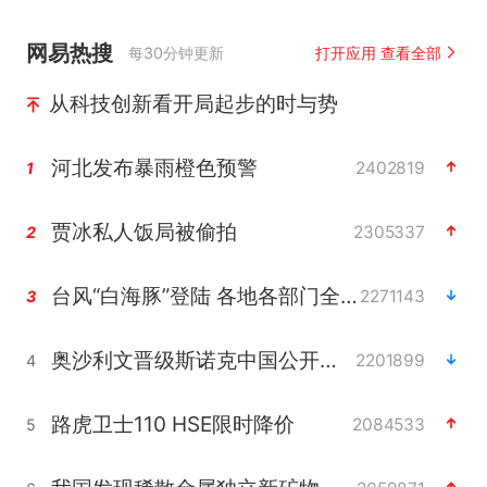
网易热搜
每30分钟更新
打开应用 查看全部
从科技创新看开局起步的时与势
河北发布暴雨橙色预警
2402819
1
贾冰私人饭局被偷拍
2305337
2
台风“白海豚”登陆 各地各部门全力应对
2271143
3
奥沙利文晋级斯诺克中国公开赛16强
2201899
4
路虎卫士110 HSE限时降价
2084533
5