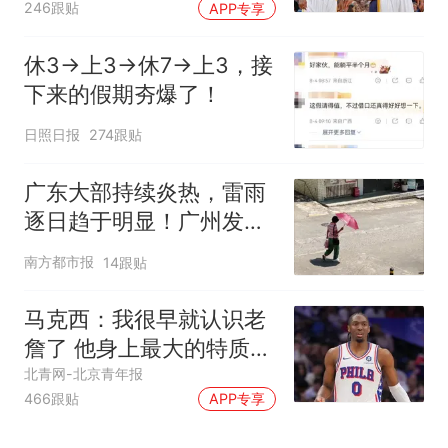
246跟贴
APP专享
休3→上3→休7→上3，接
下来的假期夯爆了！
日照日报
274跟贴
广东大部持续炎热，雷雨
逐日趋于明显！广州发布
高温橙色预警
南方都市报
14跟贴
马克西：我很早就认识老
詹了 他身上最大的特质就
是谦逊
北青网-北京青年报
466跟贴
APP专享