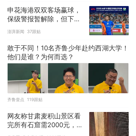
申花海港双双客场赢球，
保级警报暂解除，但下一
轮才是生死战
澎湃新闻
37跟贴
敢于不同！10名齐鲁少年赴约西湖大学！
他们是谁？为何而选？
齐鲁壹点
119跟贴
网友称甘肃麦积山景区看
完所有石窟需2000元，景
区：部分石窟受特别保