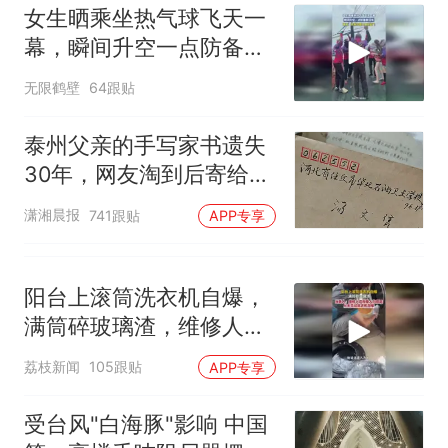
女生晒乘坐热气球飞天一
幕，瞬间升空一点防备都
没有
无限鹤壁
64跟贴
泰州父亲的手写家书遗失
30年，网友淘到后寄给女
儿：花鸟市场搬了，但爱
潇湘晨报
741跟贴
APP专享
还在
阳台上滚筒洗衣机自爆，
满筒碎玻璃渣，维修人员
称是人为原因，从未见过
荔枝新闻
105跟贴
APP专享
洗衣机自爆
受台风"白海豚"影响 中国