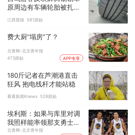
原周边有车辆轮胎被扎，
修理店铺换胎价格高达千
江西晨报
581跟贴
元，官方发布情况通报
费大厨“塌房”了？
北青网-北京青年报
473跟贴
APP专享
180斤记者在芦潮港直击
狂风 抱电线杆才能站稳
看看新闻Knews
528跟贴
埃利斯：如果与库里对调
我照样能率领那支勇士取
得现在的成就
北青网-北京青年报