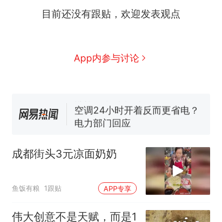
目前还没有跟贴，欢迎发表观点
那个在床头放菜刀的女孩，
热
因老师一句“跟我回家”改写了
人生
搬家报价570元，搬到楼下
新
App内参与讨论
交5060元才肯搬上楼！女子傻
眼了……
十多万人报名的考试，成绩全
部作废，公平么？
空调24小时开着反而更省电？
电力部门回应
佛山一中学招聘物理教师，笔
试前13名均遭淘汰？教育局：
成都街头3元凉面奶奶
已叫停招聘，成立调查组全面
“不建议大家买深色蛋糕”上热
核查
搜，网友：天塌了！
那个在床头放菜刀的女孩，
热
鱼饭有粮
1跟贴
APP专享
因老师一句“跟我回家”改写了
人生
伟大创意不是天赋，而是1