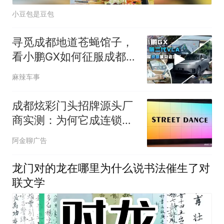
小豆包是豆包
寻觅成都地道苍蝇馆子，
看小鹏GX如何征服成都复
杂老城区
麻辣车事
成都炫彩门头招牌源头厂
商实测：为何它成连锁店
首选？
阿金聊广告
龙门对的龙在哪里为什么说书法催生了对
联文学