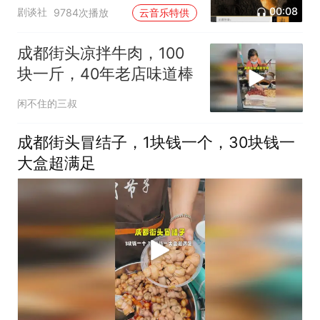
00:08
剧谈社
9784次播放
云音乐特供
成都街头凉拌牛肉，100
块一斤，40年老店味道棒
闲不住的三叔
成都街头冒结子，1块钱一个，30块钱一
大盒超满足