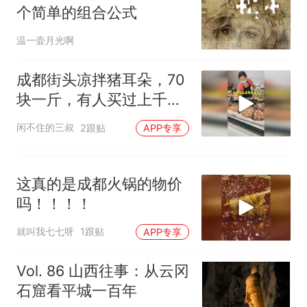
个简单的组合公式
温一壶月光啊
成都街头凉拌猪耳朵，70
块一斤，有人买过上千块
的
闲不住的三叔
2跟贴
APP专享
这真的是成都火锅的物价
吗！！！！
就叫我七七呀
1跟贴
APP专享
Vol. 86 山西往事：从云冈
石窟看平城一百年