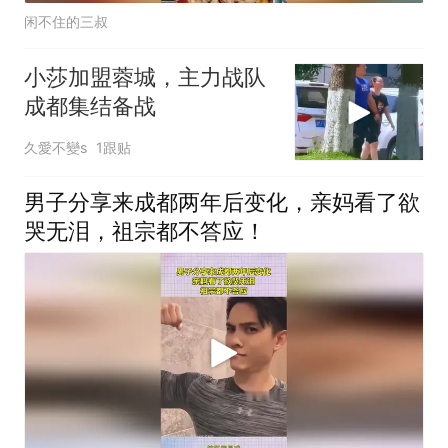
闲不住的三叔
小莎加盟蓉城，主力战队
成都集结备战
久愛不變s
1跟贴
男子分享来成都两年后变化，亲妈看了欲
哭无泪，祖宗都不答应！