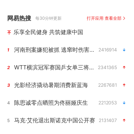
网易热搜
每30分钟更新
打开应用 查看全部
乐享全民健身 共筑健康中国
河南刑案嫌犯被抓 逃窜时伤害多人
2416914
1
WTT横滨冠军赛国乒女单三将晋级四强
2341365
2
光影经济撬动暑期消费新蓝海
2267681
3
陈思诚零点晒照为佟丽娅庆生
2212053
4
马克·艾伦退出斯诺克中国公开赛
2131407
5