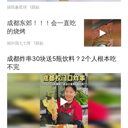
搞怪趣星球
1跟贴
成都东郊！！！会一直吃
的烧烤
就叫我七七呀
1跟贴
成都炸串30块送5瓶饮料？2个人根本吃
不完