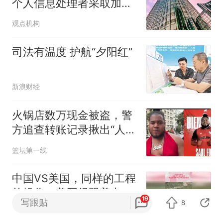
个人信息处理者采取加密
等措施 不得过度收集
观点机构
司法有温度 护航“夕阳红”
新浪财经
火锅店数万现金被盗，警
方追查转账记录揪出“人赃
分离”内贼
篮坛第一线
中国VS美国，同样的工程
的操作，美国得跟着中国
19
写跟贴
8
的屁股后面追
建明搞笑
1跟贴