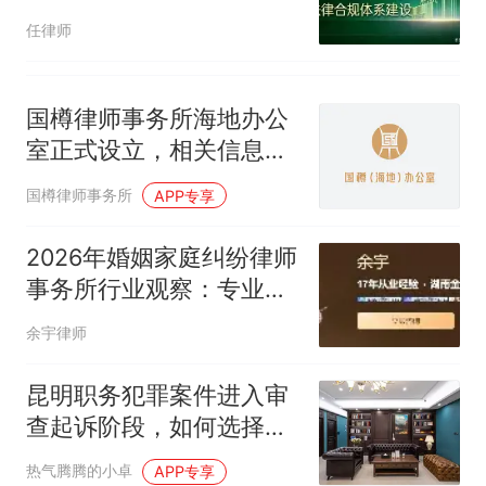
的办案要点
任律师
国樽律师事务所海地办公
室正式设立，相关信息公
布
国樽律师事务所
APP专享
2026年婚姻家庭纠纷律师
事务所行业观察：专业能
力与案例经验
余宇律师
昆明职务犯罪案件进入审
查起诉阶段，如何选择律
师团队？
热气腾腾的小卓
APP专享