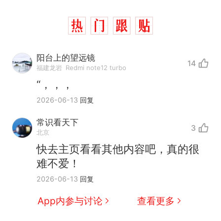
阳台上的望远镜
14
福建龙岩
Redmi note12 turbo
“，，，
2026-06-13
回复
常识看天下
3
北京
快去主页看看其他内容吧，真的很
难不爱！
那个在床头放菜刀的女孩，
热
2026-06-13
回复
因老师一句“跟我回家”改写了
人生
费大厨“全国小炒肉大王”称
新
App内参与讨论
查看更多
号，仅凭视频评出？中国烹饪