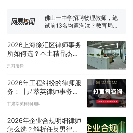
协会回应
笔试第一被第二名传话劝弃考
官方通报
佛山一中学招聘物理教师，笔
试前13名均遭淘汰？教育局：
已叫停招聘，成立调查组全面
台风"白海豚"中心附近最大风
核查
力已达15级 最新研判
2026上海徐汇区律师事务
享界G9车型预售价公布：
所如何选？本土精品杰地
43.98万起
律所与八位律师专业详解
那个在床头放菜刀的女孩，
热
刑辩唐律
因老师一句“跟我回家”改写了
人生
2026年工程纠纷的律师服
务：甘肃萃英律师事务所
建设工程要点
甘肃萃英律师团队
2026年企业合规明细律师
怎么选？解析任英男律师