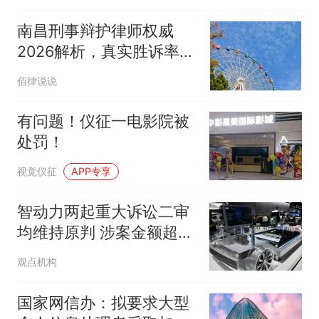
南昌刑事辩护律师权威
2026解析，真实胜诉率与
专业评估
佰律说说
有问题！仪征一电影院被
处罚！
视觉仪征
APP专享
智动力两起重大诉讼二审
均维持原判 涉案金额超
2.5亿元
观点机构
国家网信办：拟要求大型