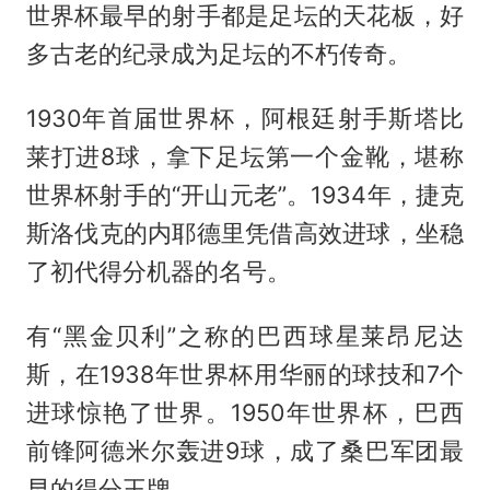
世界杯最早的射手都是足坛的天花板，好
多古老的纪录成为足坛的不朽传奇。
1930年首届世界杯，阿根廷射手斯塔比
莱打进8球，拿下足坛第一个金靴，堪称
世界杯射手的“开山元老”。1934年，捷克
斯洛伐克的内耶德里凭借高效进球，坐稳
了初代得分机器的名号。
有“黑金贝利”之称的巴西球星莱昂尼达
斯，在1938年世界杯用华丽的球技和7个
进球惊艳了世界。1950年世界杯，巴西
前锋阿德米尔轰进9球，成了桑巴军团最
早的得分王牌。