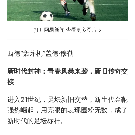
打开网易新闻 查看更多图片
西德“轰炸机”盖德·穆勒
新时代封神：青春风暴来袭，新旧传奇交
接
进入21世纪，足坛新旧交替，新生代金靴
强势崛起，用亮眼的表现圈粉无数，成了
新时代的足坛标杆。