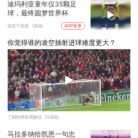
迪玛利亚童年仅35颗足
球，最终圆梦世界杯
搞笑千里眼
3跟贴
APP专享
你觉得谁的凌空抽射进球难度更大？
丁鸊惊悚影视解说
32跟贴
马拉多纳给凯恩一句忠