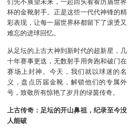
们先不展望未来，一起回头看看历届世界
杯的金靴射手。正是这些一代代神锋的精
彩表现，让每一届世界杯都留下了滚烫又
难忘的进球回忆。
从足坛的上古大神到新时代的超新星，几
十年赛事更迭，无数射手用奔跑和破门在
赛场上封神。今天，我们就以球迷的名
义，盘点历届金靴，解锁他们的专属外
号，致敬所有惊艳了岁月的绿茵传奇。
上古传奇：足坛的开山鼻祖，纪录至今没
人能破