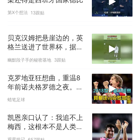
第X个想法
13跟贴
贝克汉姆把悬崖边的，英
格兰送进了世界杯，据说
这一脚值10亿英镑
幽默段子手的秘密基地
3跟贴
克罗地亚狂想曲，重温8
年前诺夫格罗德之夜。莫
德里奇一脚定金球
蜡笔足球
凯恩亲口认了：我追不上
梅西，这根本不是人类的
数据
观星娱记
657跟贴