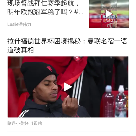
现场督战拜仁赛季起航，
明年欧冠冠军稳了吗？#
潘谈世界杯 #拜仁 #拜仁
Leslie潘伟力
香港行 #潘伟力
拉什福德世界杯困境揭秘：曼联名宿一语
道破真相
路遇小美好
1跟贴