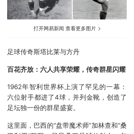
打开网易新闻 查看更多图片
足球传奇斯塔比莱与方丹
百花齐放：六人共享荣耀，传奇群星闪耀
1962年智利世界杯上演了罕见的一幕：
六位射手都进了4球，并列金靴，创造了
足坛独一份的群星盛宴。
这里面，巴西的“盘带魔术师”加林查和“桑