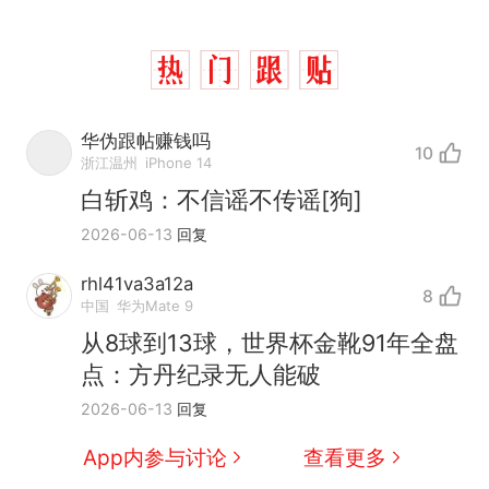
华伪跟帖赚钱吗
10
浙江温州
iPhone 14
白斩鸡：不信谣不传谣[狗]
2026-06-13
回复
rhl41va3a12a
8
中国
华为Mate 9
从8球到13球，世界杯金靴91年全盘
点：方丹纪录无人能破
2026-06-13
回复
App内参与讨论
查看更多