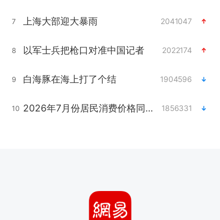
上海大部迎大暴雨
2041047
7
以军士兵把枪口对准中国记者
2022174
8
白海豚在海上打了个结
1904596
9
2026年7月份居民消费价格同比上涨0.5%
1856331
10