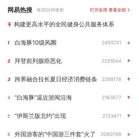
网易热搜
每30分钟更新
打开应用 查看全部
构建更高水平的全民健身公共服务体系
白海豚10级风圈
2405701
1
拜登前列腺癌恶化
2291644
2
跨界融合拉长夏日经济消费链条
2288178
3
“白海豚”逼近浙闽沿海
2163877
4
“伊斯兰版北约”出现
2133471
5
外国游客的“中国游三件套”火了
2080799
6