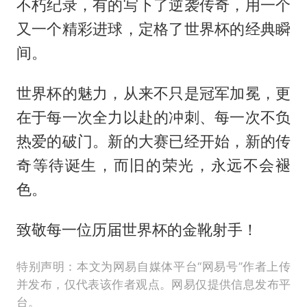
不朽纪录，有的写下了逆袭传奇，用一个
又一个精彩进球，定格了世界杯的经典瞬
间。
世界杯的魅力，从来不只是冠军加冕，更
在于每一次全力以赴的冲刺、每一次不负
热爱的破门。新的大赛已经开始，新的传
奇等待诞生，而旧的荣光，永远不会褪
色。
致敬每一位历届世界杯的金靴射手！
特别声明：本文为网易自媒体平台“网易号”作者上传
并发布，仅代表该作者观点。网易仅提供信息发布平
台。