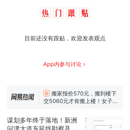
目前还没有跟贴，欢迎发表观点
App内参与讨论
那个在床头放菜刀的女孩，
热
因老师一句“跟我回家”改写了
人生
搬家报价570元，搬到楼下
新
交5060元才肯搬上楼！女子傻
眼了……
空调24小时开着反而更省电？
电力部门回应
谋划多年终于落地！新洲
佛山一中学招聘物理教师，笔
问津大道东延线勘察及初