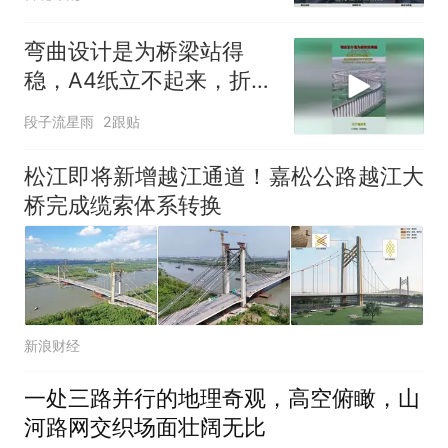
弯曲设计是为桥梁站得
稳，A4纸立不起来，折成
N状立马稳了！
段子流星雨
2跟贴
松江即将新增越江通道！嘉松公路越江大
桥完成缆索体系转换
新浪财经
一处三路并行的地理奇观，高空俯瞰，山
河路网交织场面壮阔无比