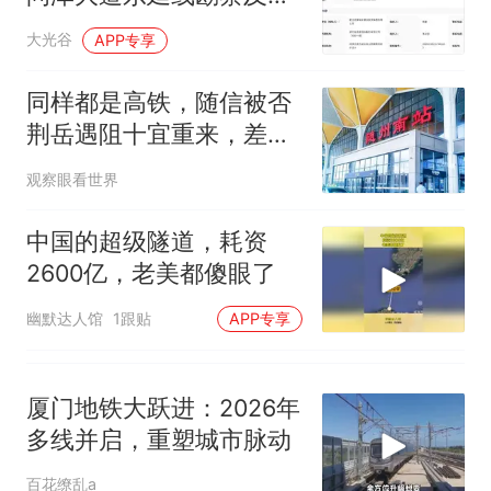
试前13名均遭淘汰？教育局：
步设计已中标
已叫停招聘，成立调查组全面
“不建议大家买深色蛋糕”上热
大光谷
APP专享
核查
搜，网友：天塌了！
南航一航班疑向乘客发放西梅
同样都是高铁，随信被否
汁，致多名乘客在飞行途中排
荆岳遇阻十宜重来，差距
队上厕所！乘客：机上100多
那个在床头放菜刀的女孩，
热
到底在哪里
观察眼看世界
人只有2个厕所；客服回应：并
因老师一句“跟我回家”改写了
非每架飞机都会发放西梅汁
人生
中国的超级隧道，耗资
2600亿，老美都傻眼了
幽默达人馆
1跟贴
APP专享
厦门地铁大跃进：2026年
多线并启，重塑城市脉动
百花缭乱a