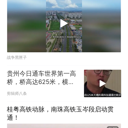
战争黑匣子
贵州今日通车世界第一高
桥，桥高达625米，横竖
刷新纪录
剪辑师八条
桂粤高铁动脉，南珠高铁玉岑段启动贯
通！