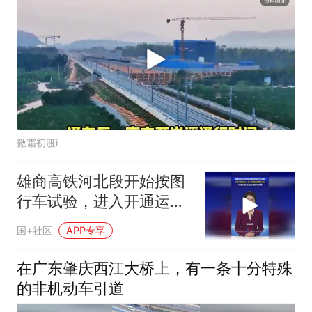
微霜初渡i
雄商高铁河北段开始按图
行车试验，进入开通运营
倒计时，16座车站串起京
国+社区
APP专享
津冀与中原
在广东肇庆西江大桥上，有一条十分特殊
的非机动车引道