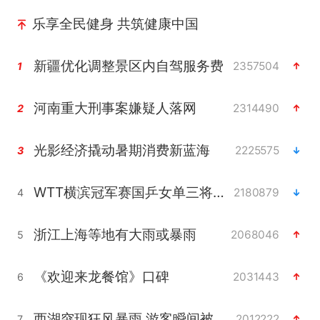
乐享全民健身 共筑健康中国
新疆优化调整景区内自驾服务费
2357504
1
河南重大刑事案嫌疑人落网
2314490
2
光影经济撬动暑期消费新蓝海
2225575
3
WTT横滨冠军赛国乒女单三将晋级四强
2180879
4
浙江上海等地有大雨或暴雨
2068046
5
《欢迎来龙餐馆》口碑
2031443
6
西湖突现狂风暴雨 游客瞬间被浇透
2012222
7