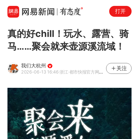
打开
真的好chill！玩水、露营、骑
马……聚会就来壶源溪流域！
我们大杭州
关注
2026-06-13 16:46
·浙江
·都市快报官方网易号