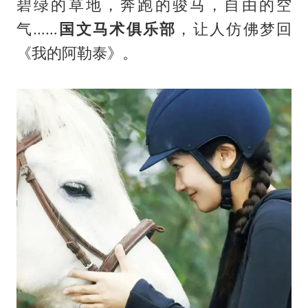
碧绿的草地，奔跑的骏马，自由的空
气……
国文马术俱乐部
，让人仿佛梦回
《我的阿勒泰》。