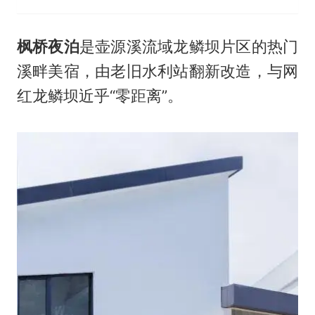
枫桥夜泊
是壶源溪流域龙鳞坝片区的热门
溪畔美宿，由老旧水利站翻新改造，与网
红龙鳞坝近乎“零距离”。