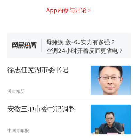
国大使骑行绕了几乎整个国境
搬家报价570元，搬到楼下交
App内参与讨论
线一圈，还曾两次到中国寻根
5060元才肯搬上楼！女子傻眼
了……
视频丨只要一枚命中就能让航
母瘫痪 轰-6J实力有多强？
空调24小时开着反而更省电？
电力部门回应
佛山一中学招聘物理教师，笔
试前13名均遭淘汰？教育局：
徐志任芜湖市委书记
已叫停招聘，成立调查组全面
十多万人报名的考试，成绩
热
核查
全部作废，公平么？
汲古知新
安徽三地市委书记调整
中国青年报