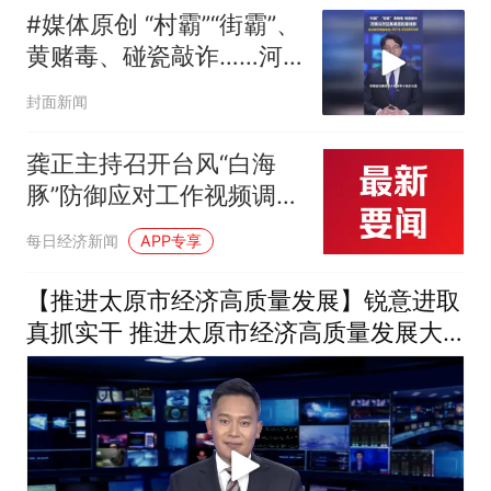
#媒体原创 “村霸”“街霸”、
黄赌毒、碰瓷敲诈……河
南公开征集黑恶犯罪线
封面新闻
索，河南省公安厅举报电
话：0371-65883344
龚正主持召开台风“白海
豚”防御应对工作视频调度
会议 对做好台风防御应对
每日经济新闻
APP专享
进行再检查、再部署、再
落实
【推进太原市经济高质量发展】锐意进取
真抓实干 推进太原市经济高质量发展大
会在我市各界引发热烈反响（九）