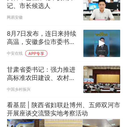
记、市长候选人
网易安徽
8月7日发布，连日来持续
高温，安徽多位市委书记
集中走进车间、施工现场
中安在线
APP专享
看望慰问一线劳动者。#
战高温 （编辑：晨晨）投
甘肃省委书记：强力推进
稿邮箱：3882124142
高标准农田建设、农村集
体“三资”、医保基金、养
中国乡村振兴
老服务等领域问题整治
看基层 | 陕西省妇联赴博州、五师双河市
开展座谈交流暨实地考察活动