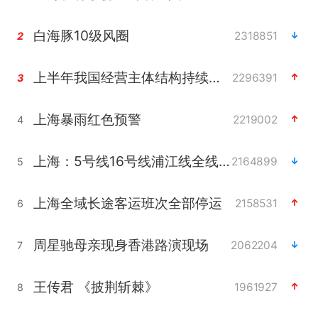
白海豚10级风圈
2318851
2
上半年我国经营主体结构持续优化
2296391
3
上海暴雨红色预警
2219002
4
上海：5号线16号线浦江线全线停运
2164899
5
上海全域长途客运班次全部停运
2158531
6
周星驰母亲现身香港路演现场
2062204
7
王传君 《披荆斩棘》
1961927
8