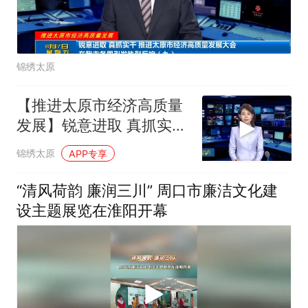
锦绣太原
【推进太原市经济高质量
发展】锐意进取 真抓实干
推进太原市经济高质量发
锦绣太原
APP专享
展大会在我市各界引发热
烈反响（十）
“清风荷韵 廉润三川” 周口市廉洁文化建
设主题展览在淮阳开幕