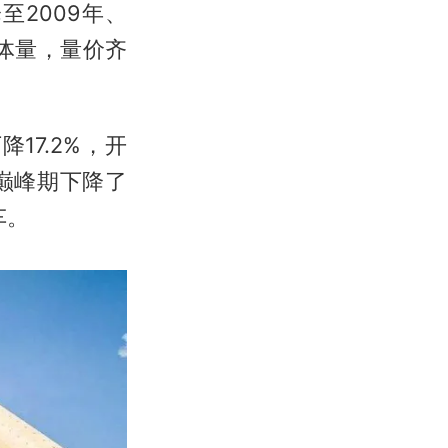
至2009年、
体量，量价齐
17.2%，开
巅峰期下降了
车。