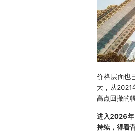
价格层面也已
大，从20
高点回撤的
进入202
持续，得看