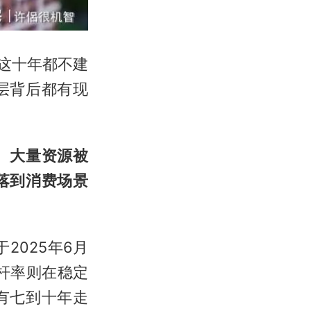
这十年都不建
层背后都有现
。大量资源被
落到消费场景
025年6月
杆率则在稳定
有七到十年走