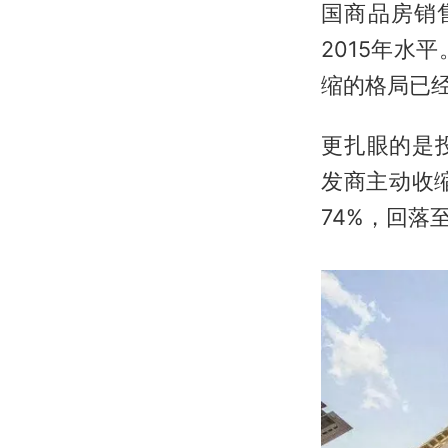
国商品房销售
2015年
缩的格局已
更扎眼的是投
发商主动收
74%，回落