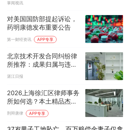
掌闻视讯
对美国国防部提起诉讼，
药明康德发布重要公告
第一财经资讯
APP专享
北京技术开发合同纠纷律
所推荐：成果归属与违约
维权怎么选靠谱
湛江日报
2026上海徐汇区律师事务
所如何选？本土精品杰地
律所与八位律师专业详解
刑辩唐律
APP专享
37岁男子工地坠亡，百万赔偿金妻子仅拿