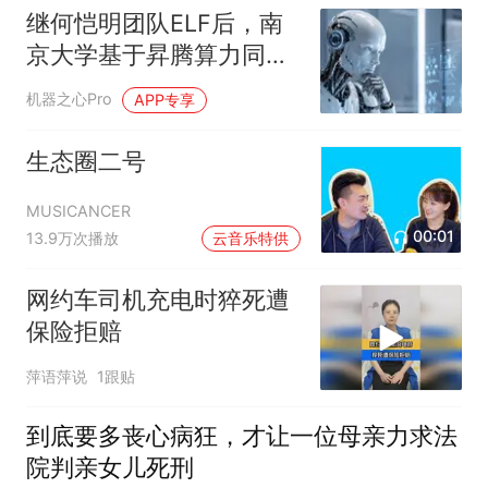
继何恺明团队ELF后，南
京大学基于昇腾算力同步
提出连续扩散语言模型
机器之心Pro
APP专享
生态圈二号
MUSICANCER
00:01
13.9万次播放
云音乐特供
网约车司机充电时猝死遭
保险拒赔
萍语萍说
1跟贴
到底要多丧心病狂，才让一位母亲力求法
院判亲女儿死刑