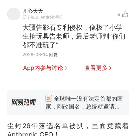
开心天天
9
辽宁鞍山
Android手机
大疆告影石专利侵权，像极了小学
生抢玩具告老师，最后老师判"你们
都不准玩了"
2026-06-14
回复
App内参与讨论
查看更多
十多万人报名的考试，成绩
热
全部作废，公平么？
全球唯一没有法定首都的国
新
家，刚改国名，总统就邀请中
国大使骑行绕了几乎整个国境
搬家报价570元，搬到楼下交
线一圈，还曾两次到中国寻根
5060元才肯搬上楼！女子傻眼
尘封26年落选名单被扒，里面竟藏着
了……
视频丨只要一枚命中就能让航
Anthropic CEO！