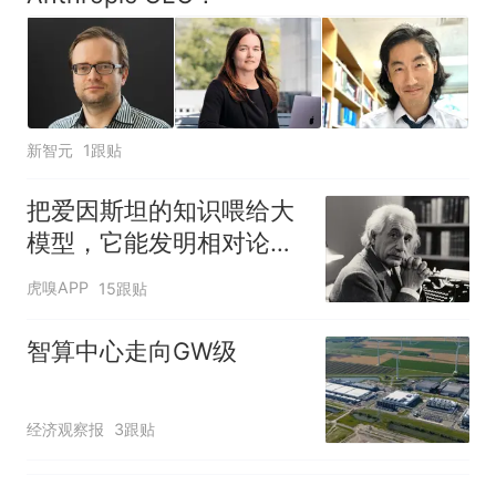
母瘫痪 轰-6J实力有多强？
空调24小时开着反而更省电？
电力部门回应
台风"白海豚"登陆 中心附近最
大风力14级
新智元
1跟贴
十多万人报名的考试，成绩
热
全部作废，公平么？
把爱因斯坦的知识喂给大
模型，它能发明相对论
吗？
虎嗅APP
15跟贴
智算中心走向GW级
经济观察报
3跟贴