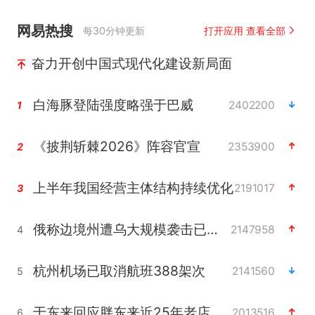
网易热搜
每30分钟更新
打开应用 查看全部
奋力开创中国式现代化建设新局面
白海豚登陆强度略强于巴威
2402200
1
《披荆斩棘2026》阵容官宣
2353900
2
上半年我国经营主体结构持续优化
2191017
3
俄称边境州遭乌大规模袭击已致13伤
2147958
4
杭州机场已取消航班388架次
2141560
5
于东来回应胖东来近25年老店年底关闭
2013516
6