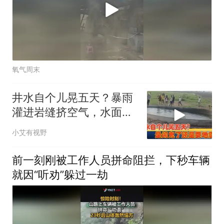
氧气周末
井水自个儿晃五天？暴雨
灌进岩缝挤空气，水面波
浪是地底放屁不是地震
小艾有视野
前一刻刚被工作人员拼命阻拦，下秒车辆
就因“听劝”躲过一劫