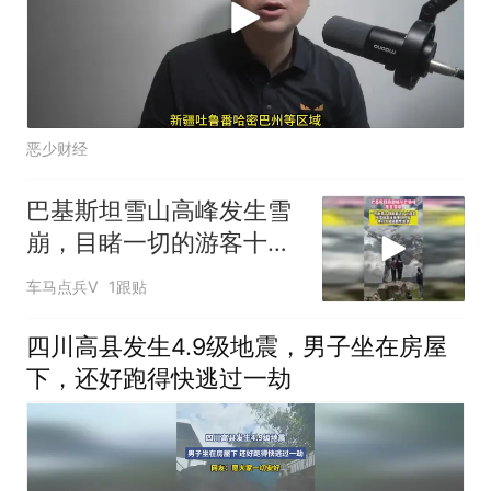
恶少财经
巴基斯坦雪山高峰发生雪
崩，目睹一切的游客十分
淡定
车马点兵V
1跟贴
四川高县发生4.9级地震，男子坐在房屋
下，还好跑得快逃过一劫