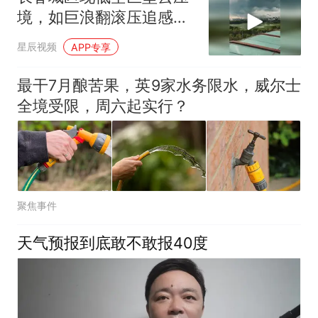
境，如巨浪翻滚压追感十
足
星辰视频
APP专享
最干7月酿苦果，英9家水务限水，威尔士
全境受限，周六起实行？
聚焦事件
天气预报到底敢不敢报40度