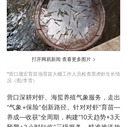
打开网易新闻 查看更多图片
营口晟宏育苗场育苗大棚工作人员检查黑虎虾生长情
况（图/李雪）
营口深耕对虾、海蜇养殖气象服务，走出
“气象+保险”创新路径。针对对虾“育苗—
养成—收获”全周期，构建“10天趋势+3天
预警+3小时短临”三级服务，精准推送放