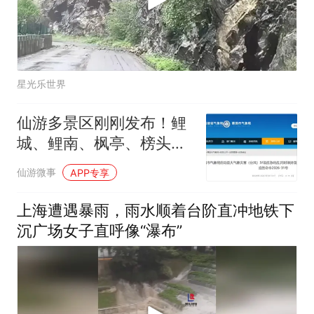
星光乐世界
仙游多景区刚刚发布！鲤
城、鲤南、枫亭、榜头等
12个乡镇注意！
仙游微事
APP专享
上海遭遇暴雨，雨水顺着台阶直冲地铁下
沉广场女子直呼像“瀑布”