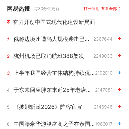
网易热搜
每30分钟更新
打开应用 查看全部
奋力开创中国式现代化建设新局面
俄称边境州遭乌大规模袭击已致13伤
2367644
1
杭州机场已取消航班388架次
2249033
2
上半年我国经营主体结构持续优化
2192010
3
于东来回应胖东来近25年老店年底关闭
2147081
4
《披荆斩棘2026》阵容官宣
2146946
5
中国籍豪华游艇富商之子在泰国被杀
1982017
6