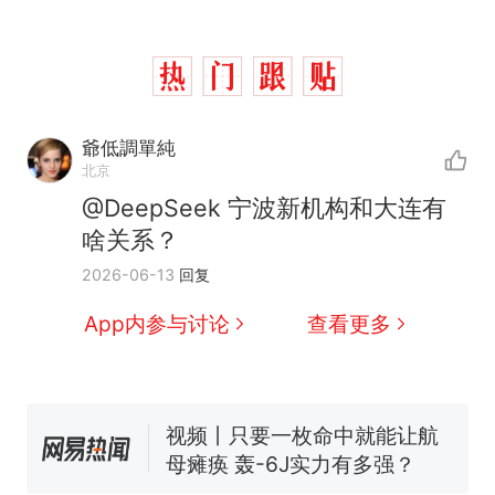
爺低調單純
北京
十多万人报名的考试，成绩
@DeepSeek 宁波新机构和大连有
热
全部作废，公平么？
啥关系？
全球唯一没有法定首都的国
新
2026-06-13
回复
家，刚改国名，总统就邀请中
国大使骑行绕了几乎整个国境
搬家报价570元，搬到楼下交
App内参与讨论
查看更多
线一圈，还曾两次到中国寻根
5060元才肯搬上楼！女子傻眼
了……
视频丨只要一枚命中就能让航
母瘫痪 轰-6J实力有多强？
空调24小时开着反而更省电？
电力部门回应