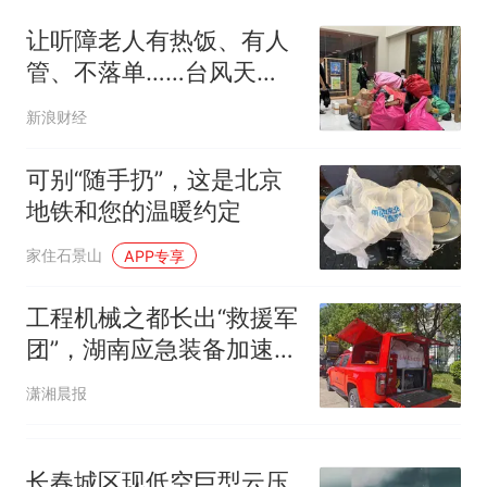
台风"白海豚"登陆 中心附近最
大风力14级
让听障老人有热饭、有人
十多万人报名的考试，成绩
热
管、不落单……台风天
全部作废，公平么？
里，嘉定为特殊群体支起
新浪财经
守护伞
可别“随手扔”，这是北京
地铁和您的温暖约定
家住石景山
APP专享
工程机械之都长出“救援军
团”，湖南应急装备加速崛
起
潇湘晨报
长春城区现低空巨型云压