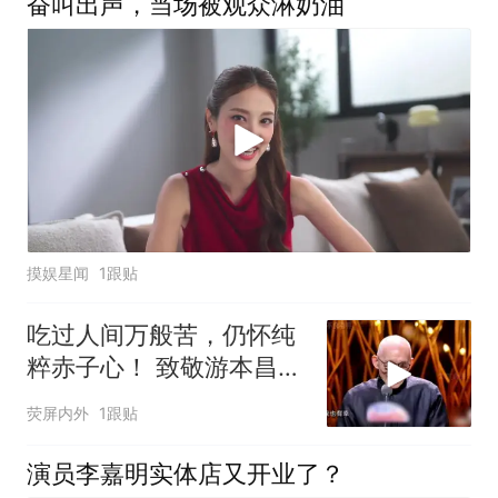
奋叫出声，当场被观众淋奶油
摸娱星闻
1跟贴
吃过人间万般苦，仍怀纯
粹赤子心！ 致敬游本昌老
先生
荧屏内外
1跟贴
演员李嘉明实体店又开业了？