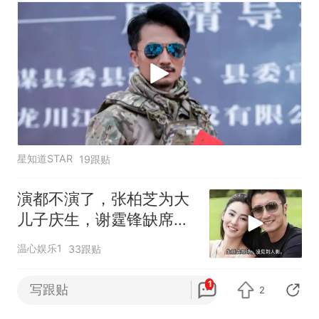
星知道STAR
19跟贴
演都不演了，张柏芝为大
儿子庆生，谢霆锋缺席沉
默，彻底沦为外人
温心娱乐1
33跟贴
演员阚清子：回家乡哈尔滨参加电影周很
1
写跟贴
2
自豪