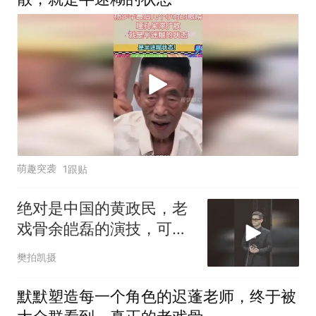
萌趣突袭
1跟贴
绝对是中国的黄政民，老
戏骨余皑磊的演技，可正
可邪收放自如
樊拍凯摄
默默塑造每一个角色的迟蓬老师，终于被