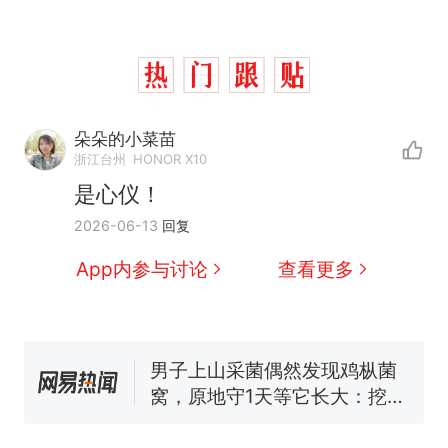
朵朵的小菜苗
制裁瓜子饺子，美国怕什
热
浙江台州
HONOR X10
么？
是心仪！
那个在床头放菜刀的女孩，
新
2026-06-13
回复
因老师一句“跟我回家”改写了
人生
费大厨“全国小炒肉大王”称
App内参与讨论
查看更多
号，仅凭视频评出？中国烹饪
协会回应
男子上山采菌偶然发现鸡枞菌
窝，原地守1天等它长大：挖了
140多朵
美国渔民钓获鲨鱼徒手将其拽
回大海 目击者直呼震惊 （视频
来源：参考消息）
笔试第一被第二名传话劝弃考