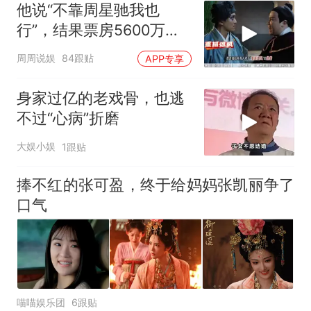
官方通报
他说“不靠周星驰我也
制裁瓜子饺子，美国怕什
热
行”，结果票房5600万，
么？
豆瓣4.0
周周说娱
84跟贴
APP专享
身家过亿的老戏骨，也逃
不过“心病”折磨
大娱小娱
1跟贴
捧不红的张可盈，终于给妈妈张凯丽争了
口气
喵喵娱乐团
6跟贴