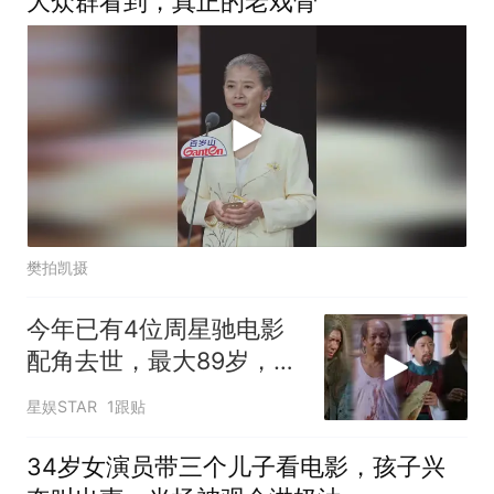
大众群看到，真正的老戏骨
樊拍凯摄
今年已有4位周星驰电影
配角去世，最大89岁，网
友：一代人青春正在落
星娱STAR
1跟贴
幕！
34岁女演员带三个儿子看电影，孩子兴