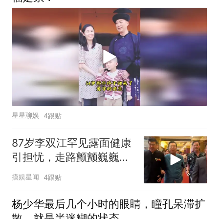
星星聊娱
4跟贴
87岁李双江罕见露面健康
引担忧，走路颤颤巍巍全
程需人搀扶，步履蹒跚好
摸娱星闻
4跟贴
吃力
杨少华最后几个小时的眼睛，瞳孔呆滞扩
散，就是半迷糊的状态