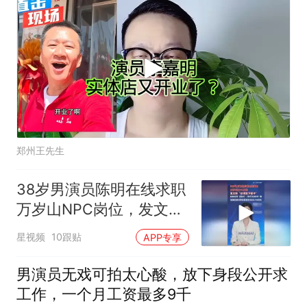
郑州王先生
38岁男演员陈明在线求职
万岁山NPC岗位，发文称
“必须放下架子”
星视频
10跟贴
APP专享
男演员无戏可拍太心酸，放下身段公开求
工作，一个月工资最多9千