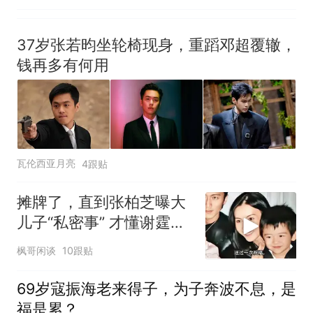
37岁张若昀坐轮椅现身，重蹈邓超覆辙，
钱再多有何用
瓦伦西亚月亮
4跟贴
摊牌了，直到张柏芝曝大
儿子“私密事” 才懂谢霆锋
的缺席影响多大
枫哥闲谈
10跟贴
69岁寇振海老来得子，为子奔波不息，是
福是累？