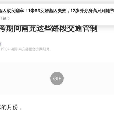
基因改良翻车！1米83女婿基因失效，12岁外孙身高只到姥
快讯
考期间南充这些路段交通管制
15:07
·四川
·南充播报官方网易号
殊的月份，