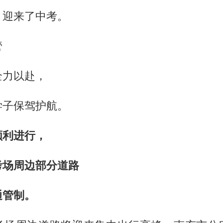
，迎来了中考。
管
全力以赴，
学子保驾护航。
顺利进行，
考场周边部分道路
通管制。