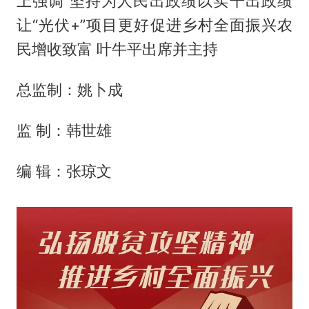
上强调 坚持为人民出政绩以实干出政绩
让“光伏+”项目更好促进乡村全面振兴农
民增收致富 叶牛平出席并主持
总监制：姚卜成
监 制：韩世雄
编 辑：张琼文