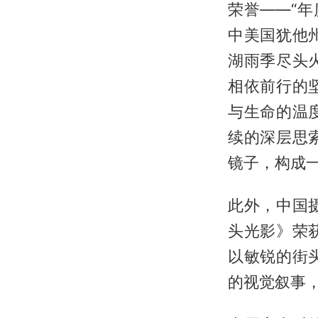
荣誉——“年
中美国犹他
湖雨季尽头
相依前行的
与生命的温
续的深层思
镜子，构成
此外，中国
头光影》荣
以敏锐的街
的视觉叙事