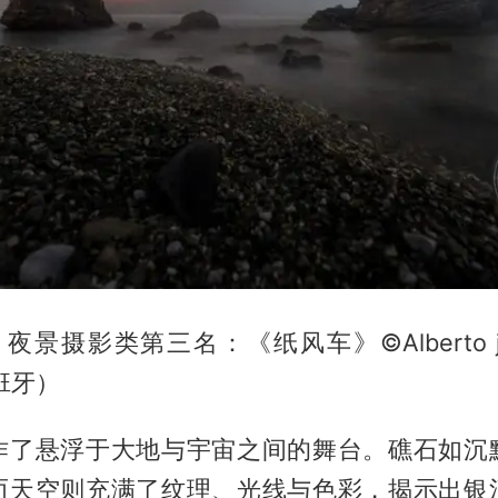
 夜景摄影类第三名：《纸风车》©Alberto jos
西班牙）
作了悬浮于大地与宇宙之间的舞台。礁石如沉
而天空则充满了纹理、光线与色彩，揭示出银