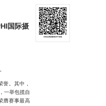
HI国际摄
扫码去网易新闻APP浏览
晓。
荣誉。其中，
野，一举包揽自
荣膺赛事最高