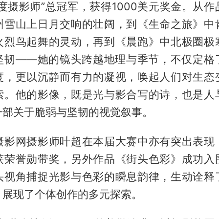
度摄影师”总冠军，获得1000美元奖金。从
州雪山上日月交响的壮阔，到《生命之旅》中
火烈鸟起舞的灵动，再到《晨跑》中北极圈极
坚韧——她的镜头跨越地理与季节，不仅定格
度，更以沉静而有力的凝视，唤起人们对生态
索。他的影像，既是光与影合写的诗，也是人
一部关于脆弱与坚韧的视觉叙事。
摄影网摄影师叶超在本届大赛中亦有突出表现
获荣誉勋带奖，另外作品《街头色彩》成功入
头视角捕捉光影与色彩的瞬息韵律，生动诠释
，展现了个体创作的多元探索。