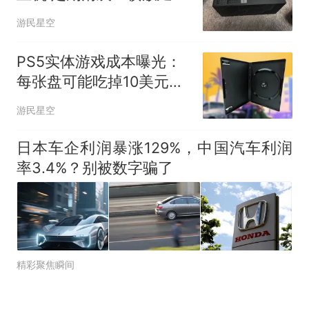
寿命
游民星空
PS5实体游戏成本曝光：
每张盘可能吃掉10美元利
润
游民星空
日本车企利润暴涨129%，中国汽车利润
率3.4%？别被数字骗了
精彩聚焦瞬间