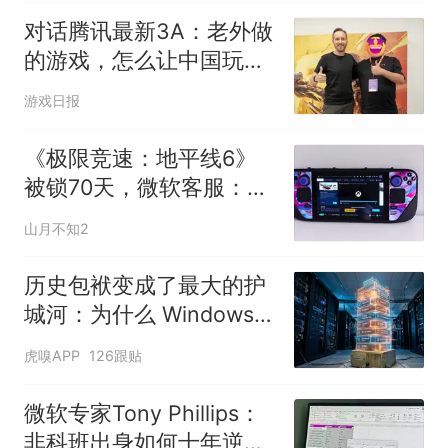
对话腾讯最新3A：老外做
的游戏，怎么让中国玩家
“认”？
游戏日报
《极限竞速：地平线6》
被锁70天，微软客服：借
台主机删存档？
山月不知2
历史包袱变成了最大的护
城河：为什么 Windows
保留 Win32 API？
虎嗅APP
126跟贴
微软专家Tony Phillips：
非科班出身如何十年逆袭