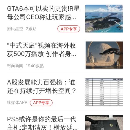
GTA6本可以卖的更贵!R星
母公司CEO称让玩家感受
价值
游民星空
2跟贴
APP专享
"中式天庭"视频在海外收
获500万播放 创作者身份
披露
封面新闻
1940跟贴
A股发展能力百强榜：谁
还在持续打开增长空间？
钛媒体APP
APP专享
PS5或许是你的最后一代
主机:定期清灰！横放延长