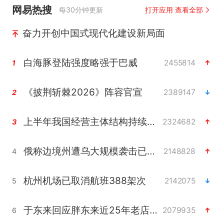
网易热搜
每30分钟更新
打开应用 查看全部
奋力开创中国式现代化建设新局面
白海豚登陆强度略强于巴威
2455814
1
《披荆斩棘2026》阵容官宣
2389147
2
上半年我国经营主体结构持续优化
2324682
3
俄称边境州遭乌大规模袭击已致13伤
2148828
4
杭州机场已取消航班388架次
2142075
5
于东来回应胖东来近25年老店年底关闭
2079935
6