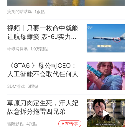
搞笑的咕咕鸟
1跟贴
视频丨只要一枚命中就能
让航母瘫痪 轰-6J实力有
多强？
环球网资讯
1.9万跟贴
《GTA6 》母公司CEO：
人工智能不会取代任何人
3DM游戏
6跟贴
草原刀肉定生死，汗大妃
故意拆分拖雷四兄弟
雪阳影视
4跟贴
APP专享