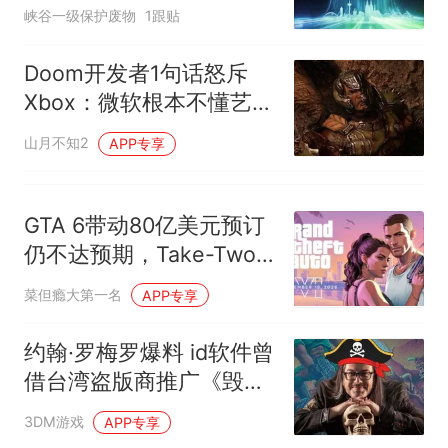
曝光
峡谷一级保护废物
1跟贴
Doom开发者1句话怒斥
Xbox：微软根本不懂艺
术！
山月不知2
APP专享
GTA 6带动80亿美元预订
仍不达预期，Take-Two
财报发布后股价大跌
菜但瘾大第一名
APP专享
约翰·罗梅罗爆料 id软件曾
借台湾盗版商推广《毁灭
战士》
3DM游戏
APP专享