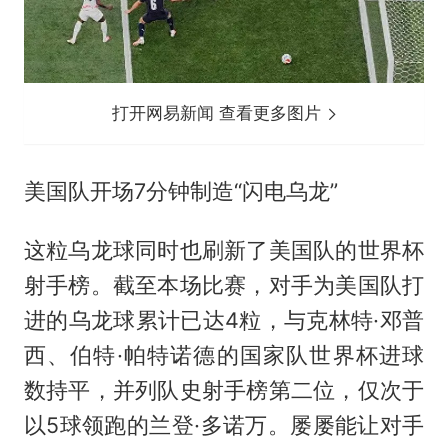
打开网易新闻 查看更多图片
美国队开场7分钟制造“闪电乌龙”
这粒乌龙球同时也刷新了美国队的世界杯
射手榜。截至本场比赛，对手为美国队打
进的乌龙球累计已达4粒，与克林特·邓普
西、伯特·帕特诺德的国家队世界杯进球
数持平，并列队史射手榜第二位，仅次于
以5球领跑的兰登·多诺万。屡屡能让对手