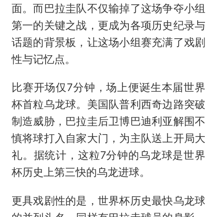
面。而巴拉圭队不仅输掉了这场争夺小组
第一的关键之战，更成为各项历史纪录与
话题的背景板，让这场小组赛充满了戏剧
性与记忆点。
比赛开场仅7分钟，场上便诞生本届世界
杯首粒乌龙球。美国队普利西奇边路突破
制造威胁，巴拉圭后卫博巴迪利亚解围不
慎将球打入自家大门，为主队送上开局大
礼。据统计，这粒7分钟的乌龙球是世界
杯历史上第三快的乌龙进球。
更具戏剧性的是，世界杯历史最快乌龙球