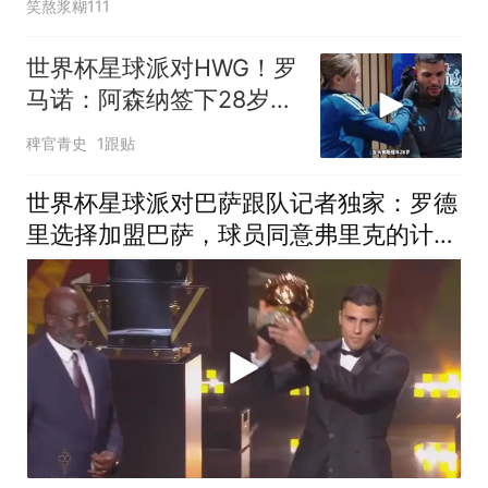
笑熬浆糊111
世界杯星球派对HWG！罗
马诺：阿森纳签下28岁中
场吉马良斯，转会费7500
稗官青史
1跟贴
万镑！阿森纳签下吉马良
斯
世界杯星球派对巴萨跟队记者独家：罗德
里选择加盟巴萨，球员同意弗里克的计
划！罗德里或转会巴萨