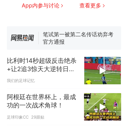
协会回应
美国渔民钓获鲨鱼徒手将其拽
App内参与讨论
查看更多
回大海 目击者直呼震惊 （视频
来源：参考消息）
笔试第一被第二名传话劝弃考
官方通报
佛山一中学招聘物理教师，笔
试前13名均遭淘汰？教育局：
已叫停招聘，成立调查组全面
台风"白海豚"中心附近最大风
核查
力已达15级 最新研判
比利时14秒超级反击绝杀
那个在床头放菜刀的女孩，
热
+让2追3惊天大逆转日本
因老师一句“跟我回家”改写了
2018世界杯1/8决赛
人生
我们的足球记忆
阿根廷在世界杯上，最成
功的一次战术角球！
足球印象CC
29跟贴