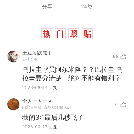
分享
24赞
土豆爱鼹鼠ll
98
吉林长春
乌拉圭球员阿尔米隆？？巴拉圭 乌
拉圭要分清楚，绝对不能有错别字
2026-06-13
回复
全人一人一人
71
那个在床头放菜刀的女孩，
热
内蒙古赤峰
索尼Xperia XZ1
因老师一句“跟我回家”改写了
我的3:1最后几秒飞了
人生
费大厨“全国小炒肉大王”称
新
2026-06-13
回复
号，仅凭视频评出？中国烹饪