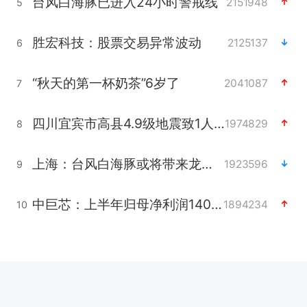
台风白海豚已进入24小时警戒线
2151948
5
胜宏科技：股票交易异常波动
2125137
6
“秋天的第一杯奶茶”6岁了
2041087
7
四川宜宾市高县4.9级地震致1人死亡
1974829
8
上海：台风白海豚或将带来龙卷风
1923596
9
中巨芯：上半年归母净利润1405.77万元
1894234
10