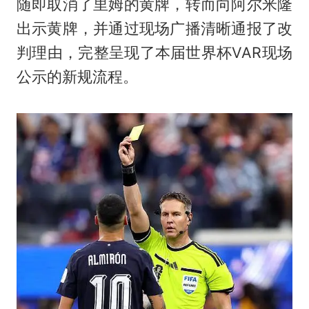
随即取消了里姆的黄牌，转而向阿尔米隆
出示黄牌，并通过现场广播清晰通报了改
判理由，完整呈现了本届世界杯VAR现场
公示的新规流程。