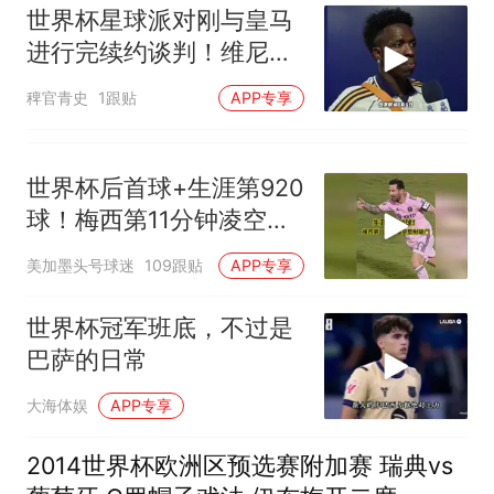
世界杯星球派对刚与皇马
进行完续约谈判！维尼修
斯清空自己社媒账号所有
稗官青史
1跟贴
APP专享
帖子和个人简介！维尼修
斯
世界杯后首球+生涯第920
球！梅西第11分钟凌空垫
射破门，太帅了
美加墨头号球迷
109跟贴
APP专享
世界杯冠军班底，不过是
巴萨的日常
大海体娱
APP专享
2014世界杯欧洲区预选赛附加赛 瑞典vs