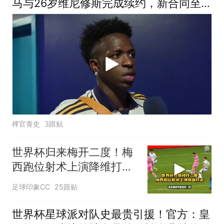
马与26岁维尼修斯完成续约，新合同至
2032年！维尼修斯续约
稗官青史
3跟贴
世界杯归来梅开二度！梅
西跑位射术上演降维打
击！
足球印象CC
25跟贴
世界杯星球派对队史最贵引援！官方：皇