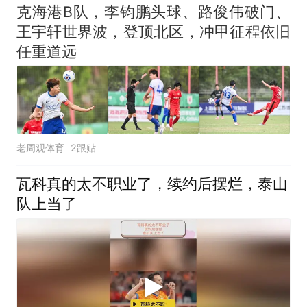
克海港B队，李钧鹏头球、路俊伟破门、
王宇轩世界波，登顶北区，冲甲征程依旧
任重道远
老周观体育
2跟贴
瓦科真的太不职业了，续约后摆烂，泰山
队上当了