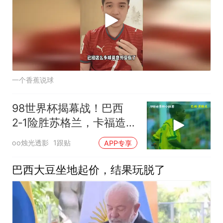
一个香蕉说球
98世界杯揭幕战！巴西
2‑1险胜苏格兰，卡福造乌
龙！
oo烛光透影
1跟贴
APP专享
巴西大豆坐地起价，结果玩脱了