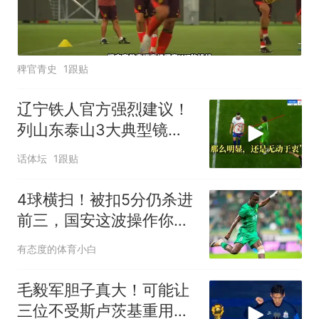
稗官青史
1跟贴
辽宁铁人官方强烈建议！
列山东泰山3大典型镜
头，中超联盟麻烦了
话体坛
1跟贴
4球横扫！被扣5分仍杀进
前三，国安这波操作你敢
信？
有态度的体育小白
毛毅军胆子真大！可能让
三位不受斯卢茨基重用的