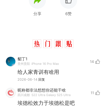
分享
6赞
貂丁1
14
贵州贵阳
iPhone 16 Pro Max
给人家青训有啥用
2026-06-14
回复
昵称都非法想想你还能干啥
11
四川成都
S22 Ultra Galaxy S25 Ultra
埃德松效力于埃德松是吧