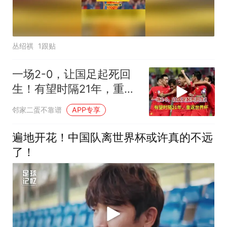
丛绍祺
1跟贴
一场2-0，让国足起死回
生！有望时隔21年，重返
世界杯
邻家二蛋不靠谱
APP专享
遍地开花！中国队离世界杯或许真的不远
了！