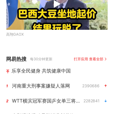
高翔GAOX
网易热搜
每30分钟更新
打开应用 查看全部
乐享全民健身 共筑健康中国
河南重大刑事案嫌疑人落网
2390686
1
WTT横滨冠军赛国乒女单三将晋级四强
2282841
2