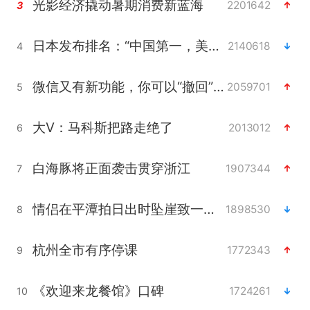
光影经济撬动暑期消费新蓝海
2201642
3
日本发布排名：“中国第一，美日德韩英法居后”
2140618
4
微信又有新功能，你可以“撤回”你的撤回了！
2059701
5
大V：马科斯把路走绝了
2013012
6
白海豚将正面袭击贯穿浙江
1907344
7
情侣在平潭拍日出时坠崖致一死一伤
1898530
8
杭州全市有序停课
1772343
9
《欢迎来龙餐馆》口碑
1724261
10