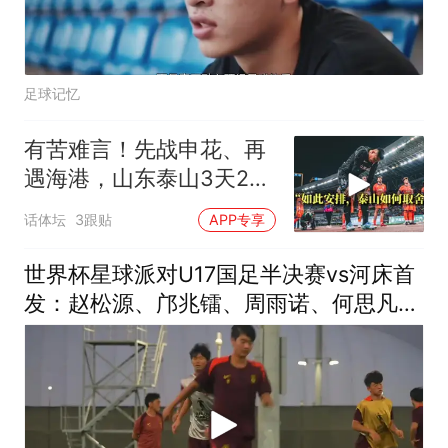
足球记忆
有苦难言！先战申花、再
遇海港，山东泰山3天2
战：谨防双线败北
话体坛
3跟贴
APP专享
世界杯星球派对U17国足半决赛vs河床首
发：赵松源、邝兆镭、周雨诺、何思凡先
发！U17国足vs河床