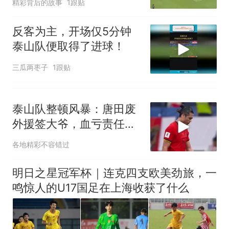
精彩背后的故事
1跟贴
反客为主，开场仅5分钟
泰山队便取得了进球！
三瓜两枣子
1跟贴
泰山队整顿风暴：唐田废
外援签大爷，血亏责任谁
来担
各地精彩不容错过
明日之星冠军杯｜连克四支欧美劲旅，一
鸣惊人的U17国足在上海收获了什么