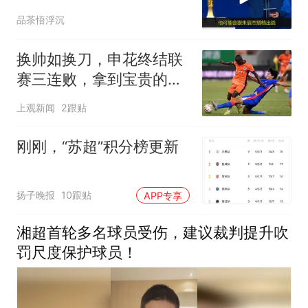
球员，本轮出战
品茶悟浮沉
换帅如换刀，申花终结联
赛三连败，拿到宝贵的续
命3分
上观新闻
2跟贴
刚刚，“苏超”积分榜更新
扬子晚报
10跟贴
APP专享
湘超首轮多名球员受伤，建议裁判提升吹
罚尺度保护球员！