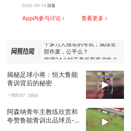
那个在床头放菜刀的女孩，
热
2026-06-14
回复
因老师一句“跟我回家”改写了
人生
搬家报价570元，搬到楼下
新
App内参与讨论
查看更多
交5060元才肯搬上楼！女子傻
眼了……
十多万人报名的考试，成绩全
部作废，公平么？
空调24小时开着反而更省电？
电力部门回应
佛山一中学招聘物理教师，笔
试前13名均遭淘汰？教育局：
揭秘足球小将：恒大鲁能
已叫停招聘，成立调查组全面
“不建议大家买深色蛋糕”上热
青训背后的秘密
核查
搜，网友：天塌了！
那个在床头放菜刀的女孩，
热
一缕阳光f
3跟贴
因老师一句“跟我回家”改写了
人生
阿森纳青年主教练欣赏和
夸赞鲁能青训出品球员-张
君豪