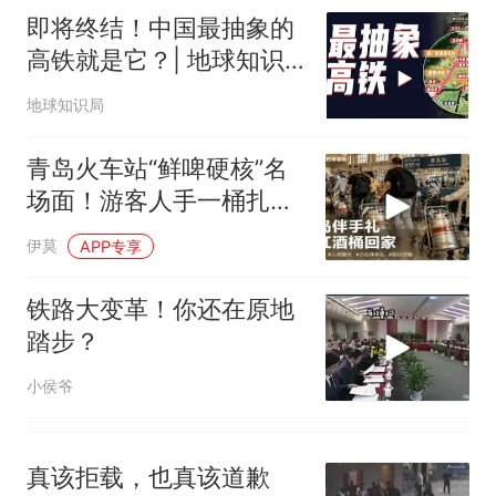
即将终结！中国最抽象的
高铁就是它？| 地球知识
局
地球知识局
青岛火车站“鲜啤硬核”名
场面！游客人手一桶扎啤
扛上高铁
伊莫
APP专享
铁路大变革！你还在原地
踏步？
小侯爷
真该拒载，也真该道歉