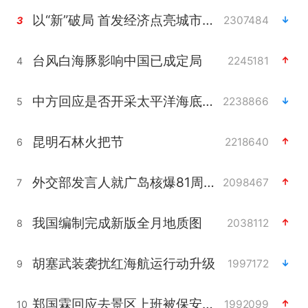
以“新”破局 首发经济点亮城市消费活力
2307484
3
台风白海豚影响中国已成定局
2245181
4
中方回应是否开采太平洋海底稀土资源
2238866
5
昆明石林火把节
2218640
6
外交部发言人就广岛核爆81周年等答记者问
2098467
7
我国编制完成新版全月地质图
2038112
8
胡塞武装袭扰红海航运行动升级
1997172
9
郑国霖回应去景区上班被保安拦下
1992099
10