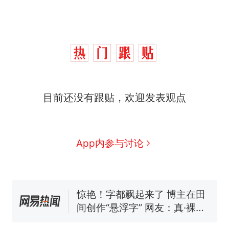
制裁瓜子饺子，美国怕什
热
么？
费大厨“全国小炒肉大王”称
新
号，仅凭视频评出？中国烹饪
协会回应
男子上山采菌偶然发现鸡枞菌
目前还没有跟贴，欢迎发表观点
窝，原地守1天等它长大：挖了
140多朵
美国渔民钓获鲨鱼徒手将其拽
回大海 目击者直呼震惊 （视频
来源：参考消息）
笔试第一被第二名传话劝弃考
App内参与讨论
官方通报
惊艳！字都飘起来了 博主在田
间创作“悬浮字” 网友：真·裸眼
3D！
制裁瓜子饺子，美国怕什
热
么？