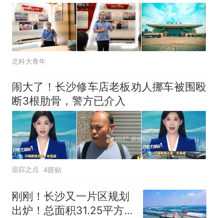
北科大青年
闹大了！长沙修车店老板劝人挪车被围殴
断3根肋骨，警方已介入
追踪之点
4跟贴
刚刚！长沙又一片区规划
出炉！总面积31.25平方