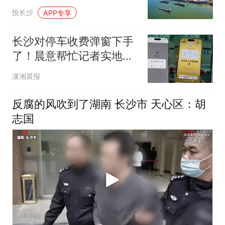
公里！
悦长沙
APP专享
长沙对停车收费弹窗下手
了！晨意帮忙记者实地探
访长沙20余处停车场
潇湘晨报
反腐的风吹到了湖南 长沙市 天心区：胡
志国