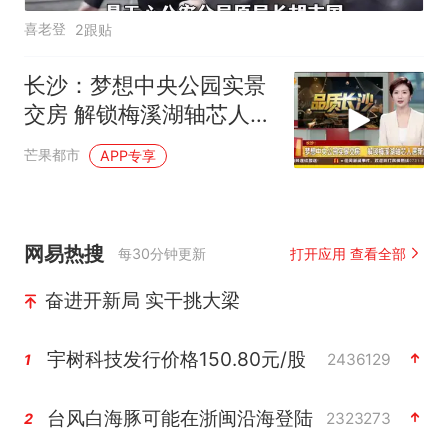
喜老登
2跟贴
长沙：梦想中央公园实景
交房 解锁梅溪湖轴芯人居
新篇
芒果都市
APP专享
网易热搜
每30分钟更新
打开应用 查看全部
奋进开新局 实干挑大梁
宇树科技发行价格150.80元/股
2436129
1
台风白海豚可能在浙闽沿海登陆
2323273
2