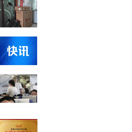
育局：已叫停
途中排队上厕
并非每架飞机都
改写了人生