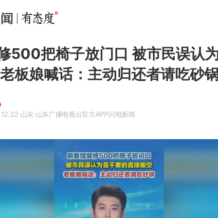
修500把椅子放门口 被市民误认
 老板娘喊话：主动归还者请吃砂
 12:22
·山东
·山东广播电视台官方APP闪电新闻