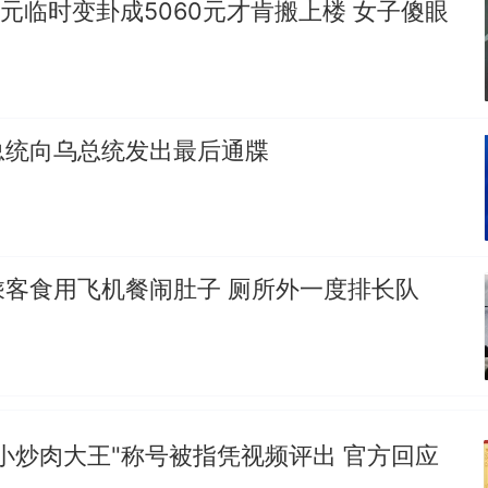
0元临时变卦成5060元才肯搬上楼 女子傻眼
空调24小时开着反而更省电？电力部门回应
佛山一中学招聘物理教师，笔试前13名均遭淘汰？教
招聘，成立调查组全面核查
总统向乌总统发出最后通牒
“不建议大家买深色蛋糕”上热搜，网友：天塌了！
南航一航班疑向乘客发放西梅汁，致多名乘客在飞行
所！乘客：机上100多人只有2个厕所；客服回应：
会发放西梅汁
那个在床头放菜刀的女孩，因老师一句“跟我回家”
热
乘客食用飞机餐闹肚子 厕所外一度排长队
小炒肉大王"称号被指凭视频评出 官方回应