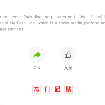
tent above (including the pictures and videos if any)
r of NetEase Hao, which is a social media platform a
rage services.
分享
70赞
力