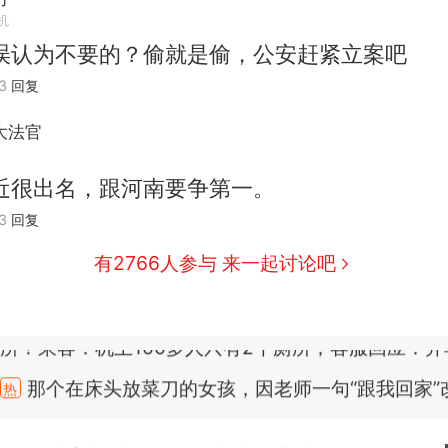
机
误认为不要的？偷就是偷，公安赶紧立案吧
3
回复
大法官
近很出名，跟河南要争第一。
3
回复
有2766人参与 来一起讨论吧
那个在床头放菜刀的女孩，因老师一句“跟我回家”
热
搬家报价570元，搬到楼下交5060元才肯搬上楼
新
了……