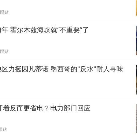
1跟贴
年 霍尔木兹海峡就“不重要”了
8跟贴
区力挺因凡蒂诺 墨西哥的"反水"耐人寻味
开着反而更省电？电力部门回应
跟贴