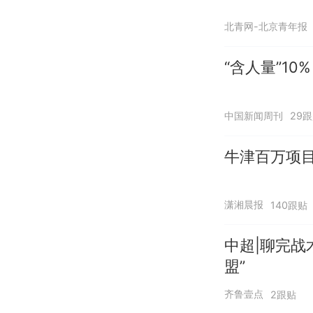
北青网-北京青年报
“含人量”1
中国新闻周刊
29
牛津百万项
潇湘晨报
140跟贴
中超|聊完战
盟”
齐鲁壹点
2跟贴