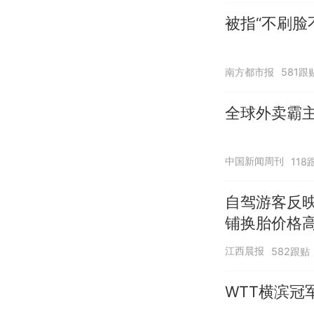
被指“不刷脸
南方都市报
581跟
全球外卖霸
中国新闻周刊
118
自驾游客反
铺换胎价格
江西晨报
582跟贴
WTT横滨冠