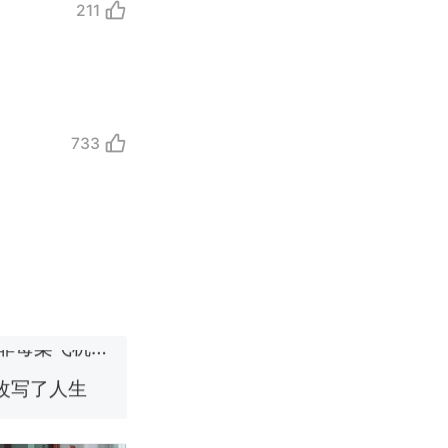
211
733
改写了人生
！女子傻眼