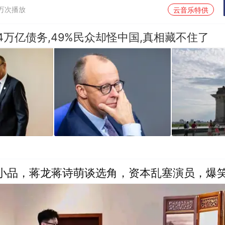
1万次播放
云音乐特供
84万亿债务,49%民众却怪中国,真相藏不住了
剧小品，蒋龙蒋诗萌谈选角，资本乱塞演员，爆