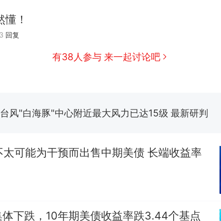
那个在床头放菜刀的女孩，因老师一句“跟我回家”
热
然懂！
搬家报价570元，搬到楼下交5060元才肯搬上楼
新
3
回复
了……
有38人参与 来一起讨论吧
费大厨“全国小炒肉大王”称号，仅凭视频评出？中国
台风"白海豚"中心附近最大风力已达15级 最新研判
佛山一中学招聘物理教师，笔试前13名均遭淘汰？教
招聘，成立调查组全面核查
笔试第一被第二名传话劝弃考 官方通报
不太可能为干预而出售中期美债 长端收益率
那个在床头放菜刀的女孩，因老师一句“跟我回家”
热
体下跌，10年期美债收益率跌3.44个基点