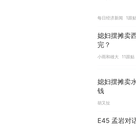
每日经济新闻
1跟
媳妇摆摊卖西
完？
小雨和雄大
11跟贴
媳妇摆摊卖水
钱
胡又扯
E45 孟岩