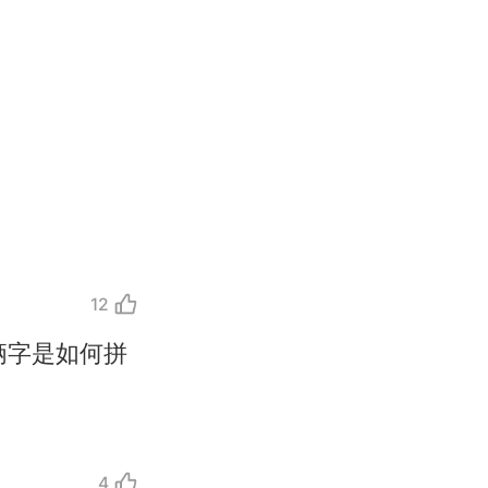
12
俩字是如何拼
4