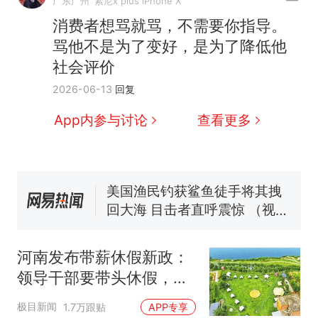
费大厨“全国小炒肉大王”称
新
广东广州
索尼x plus iPhone X
洛哥涌入西班牙
号，仅凭视频评出？中国烹饪
消费者想骂就骂，不需要你指导。
协会回应
男子上山采菌偶然发现鸡枞菌
骂他不是为了变好，是为了降低他
窝，原地守1天等它长大：挖了
社会评价
140多朵
美国一场追捕行动中，一男子
2026-06-13
回复
在车辆行驶中爬上车顶跳舞。
（新京报）
笔试第一被第二名传话劝弃考
App内参与讨论
查看更多
官方通报
美国渔民钓获鲨鱼徒手将其拽
回大海 目击者直呼震惊 （视频
来源：参考消息）
西班牙飞地休达边境，摩洛
热
哥士兵搬起大石块投向移民引
争议，此前一天内数万人从摩
洛哥涌入西班牙
河南发布带薪休假新政：
领导干部要带头休假，推
动全员应休尽休、休满休
极目新闻
1.7万跟贴
APP专享