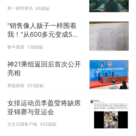
第一财经资讯
95跟贴
“销售像人贩子一样围着
我！”从600多元变成5万
元，57岁保洁阿姨做医美
鲁中晨报
138跟贴
后眼睛肿到流泪、视物模
糊
神21乘组返回后首次公开
亮相
界面新闻
503跟贴
女排运动员李盈莹将缺席
亚锦赛与亚运会
北京日报客户端
435跟贴