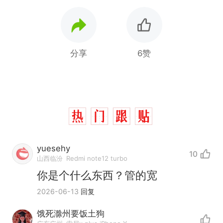
分享
6赞
yuesehy
10
山西临汾
Redmi note12 turbo
你是个什么东西？管的宽
2026-06-13
回复
西班牙飞地休达边境，摩洛
热
哥士兵搬起大石块投向移民引
饿死滁州要饭土狗
争议，此前一天内数万人从摩