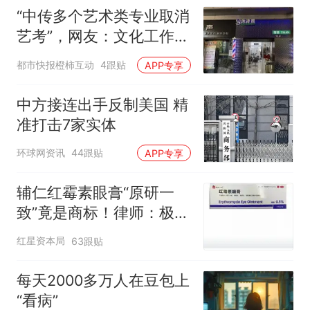
“中传多个艺术类专业取消
艺考”，网友：文化工作者
一定要有文化，这句话的
都市快报橙柿互动
4跟贴
APP专享
含金量还在持续上升
中方接连出手反制美国 精
准打击7家实体
环球网资讯
44跟贴
APP专享
辅仁红霉素眼膏“原研一
致”竟是商标！律师：极易
误导消费者，不妥
红星资本局
63跟贴
每天2000多万人在豆包上
“看病”