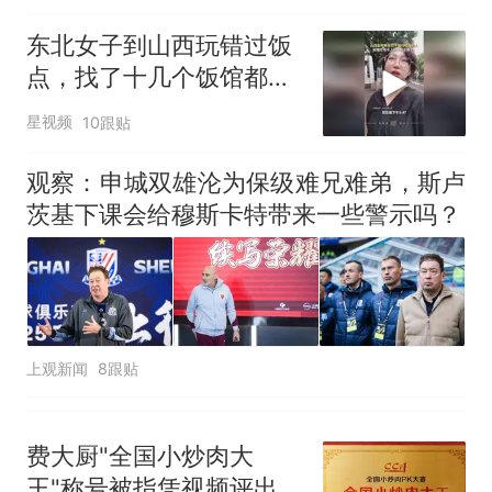
足；鼓励3-7天弹性长
假，构建“周五半天+周末
东北女子到山西玩错过饭
+年假”短途度假模式
点，找了十几个饭馆都没
开门：午休到几点
星视频
10跟贴
观察：申城双雄沦为保级难兄难弟，斯卢
茨基下课会给穆斯卡特带来一些警示吗？
上观新闻
8跟贴
费大厨"全国小炒肉大
王"称号被指凭视频评出