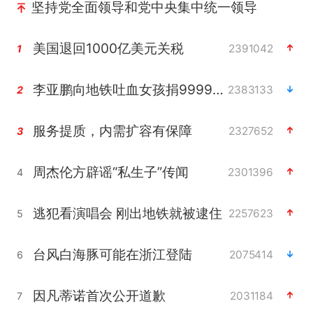
坚持党全面领导和党中央集中统一领导
美国退回1000亿美元关税
2391042
1
李亚鹏向地铁吐血女孩捐99999元
2383133
2
服务提质，内需扩容有保障
2327652
3
周杰伦方辟谣“私生子”传闻
2301396
4
逃犯看演唱会 刚出地铁就被逮住
2257623
5
台风白海豚可能在浙江登陆
2075414
6
因凡蒂诺首次公开道歉
2031184
7