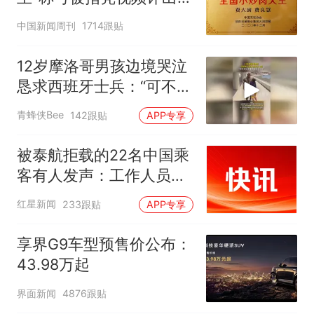
官方回应
中国新闻周刊
1714跟贴
12岁摩洛哥男孩边境哭泣
恳求西班牙士兵：“可不可
以不要把我遣返回国”
青蜂侠Bee
142跟贴
APP专享
被泰航拒载的22名中国乘
客有人发声：工作人员承
诺免费改签，最后却自费
红星新闻
233跟贴
APP专享
买机票回国
享界G9车型预售价公布：
43.98万起
界面新闻
4876跟贴