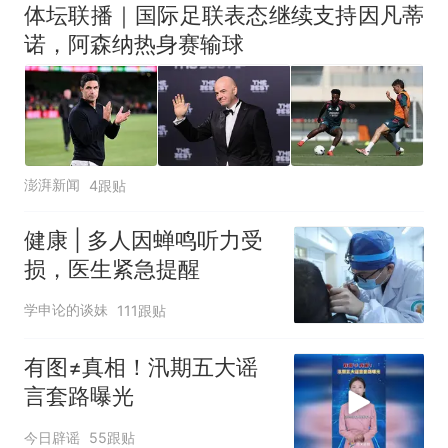
体坛联播｜国际足联表态继续支持因凡蒂
诺，阿森纳热身赛输球
澎湃新闻
4跟贴
健康 | 多人因蝉鸣听力受
损，医生紧急提醒
学申论的谈妹
111跟贴
有图≠真相！汛期五大谣
言套路曝光
今日辟谣
55跟贴