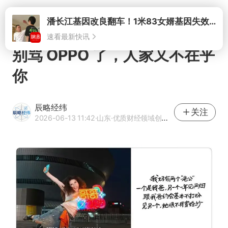
打开
潘长江基因改良翻车！1米83女婿基因失效，12岁外孙身高只到姥爷下巴
速看最新快讯
别骂 OPPO 了，人家又不在乎
你
辰略经纬
关注
2026-06-13 11:42
·山东
·优质财经领域创作者