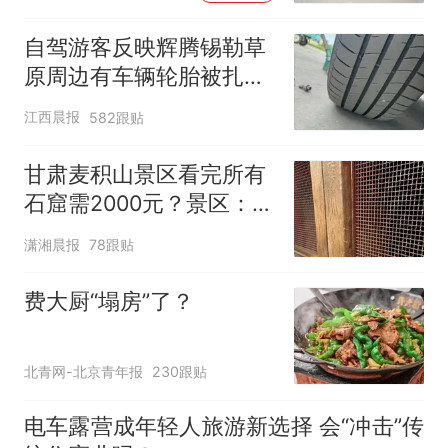
自驾游客反映辉腾锡勒草
原周边有车辆轮胎被扎，
修理店铺换胎价格高达千
江西晨报
582跟贴
元，官方发布情况通报
甘肃麦积山景区看完所有
石窟需2000元？景区：部
分石窟受特别保护，游客
潇湘晨报
78跟贴
可按需买
费大厨“塌房”了？
北青网-北京青年报
230跟贴
电车露营成年轻人旅游新选择 会“冲击”传