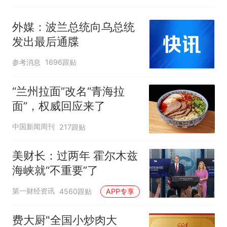
外媒：波兰总统向乌总统
发出最后通牒
参考消息
1696跟贴
“兰州拉面”改名“青海拉
面”，权威回应来了
中国新闻周刊
217跟贴
美财长：过两年 霍尔木兹
海峡就“不重要”了
第一财经资讯
4560跟贴
APP专享
费大厨"全国小炒肉大