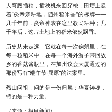
人弯腰插秧，插秧机来回穿梭，田埂上竖
着“炎帝亲耕地，随州稻米香”的标牌——
几千年前，炎帝神农在这里教民耕种；几
千年后，这片土地上的稻米依然飘香。
历史从未走远。它就在每一次鞠躬里，在
每一粒稻米中，在每一个海外游子带回故
乡的香菇酱瓶里，在加州议会大厦通过的
那份写有“端午节·屈原”的法案里。
烈山问祖，问的是一份归属；华夏铸魂，
铸的是一种力量。
（来源：极目新闻）