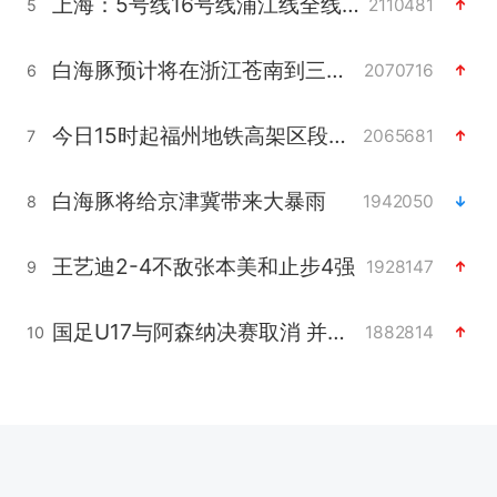
上海：5号线16号线浦江线全线停运
2110481
5
白海豚预计将在浙江苍南到三门一带登陆
2070716
6
今日15时起福州地铁高架区段停运
2065681
7
白海豚将给京津冀带来大暴雨
1942050
8
王艺迪2-4不敌张本美和止步4强
1928147
9
国足U17与阿森纳决赛取消 并列冠军
1882814
10