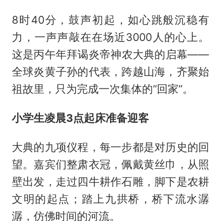
8时40分，鼓声初起，如心跳般沉稳有
力，一声声敲在在场近3000人的心上。
这是丙午年拜谒炎帝神农大典的启幕——
全球炎黄子孙的代表，跨越山海，齐聚始
祖故里，只为完成一次集体的“回家”。
小学生凌晨3点起床准备迎客
大典的九项仪程，每一步都是对历史的回
望。嘉宾们整肃衣冠，佩戴黄丝巾，从照
壁出发，走过四牛耕作石雕，脚下是农耕
文明的起点；踏上九拱桥，桥下流水潺
潺，仿佛时间的河流。