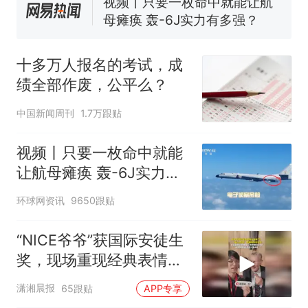
了……
视频丨只要一枚命中就能让航
母瘫痪 轰-6J实力有多强？
空调24小时开着反而更省电？
电力部门回应
十多万人报名的考试，成
佛山一中学招聘物理教师，笔
绩全部作废，公平么？
试前13名均遭淘汰？教育局：
已叫停招聘，成立调查组全面
十多万人报名的考试，成绩
热
中国新闻周刊
1.7万跟贴
核查
全部作废，公平么？
视频丨只要一枚命中就能
让航母瘫痪 轰-6J实力有
多强？
环球网资讯
9650跟贴
“NICE爷爷”获国际安徒生
奖，现场重现经典表情
包，向中国粉丝问好
潇湘晨报
65跟贴
APP专享