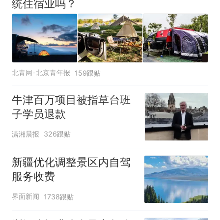
统住宿业吗？
北青网-北京青年报
159跟贴
牛津百万项目被指草台班
子学员退款
潇湘晨报
326跟贴
新疆优化调整景区内自驾
服务收费
界面新闻
1738跟贴