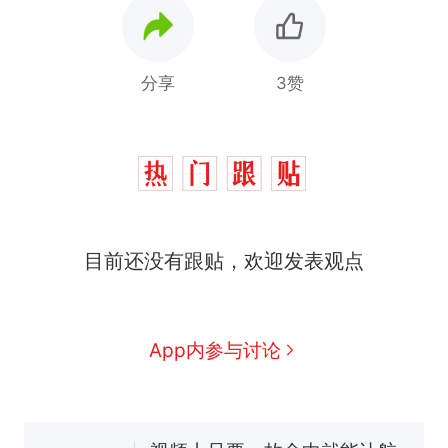
分享
3赞
目前还没有跟贴，欢迎发表观点
十多万人报名的考试，成绩
热
全部作废，公平么？
全球唯一没有法定首都的国
新
App内参与讨论
家，刚改国名，总统就邀请中
国大使骑行绕了几乎整个国境
搬家报价570元，搬到楼下交
线一圈，还曾两次到中国寻根
5060元才肯搬上楼！女子傻眼