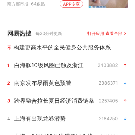
家就不会更换产品”
南方都市报
64跟贴
APP专享
网易热搜
每30分钟更新
打开应用 查看全部
构建更高水平的全民健身公共服务体系
白海豚10级风圈已触及浙江
2403882
1
南京发布暴雨黄色预警
2386371
2
跨界融合拉长夏日经济消费链条
2257405
3
上海有出现龙卷潜势
2184250
4