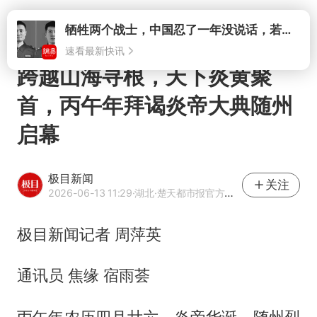
打开
牺牲两个战士，中国忍了一年没说话，若菲律宾死了人，他会开战吗
速看最新快讯
跨越山海寻根，天下炎黄聚
首，丙午年拜谒炎帝大典随州
启幕
极目新闻
关注
2026-06-13 11:29
·湖北
·楚天都市报官方网易号
极目新闻记者 周萍英
通讯员 焦缘 宿雨荟