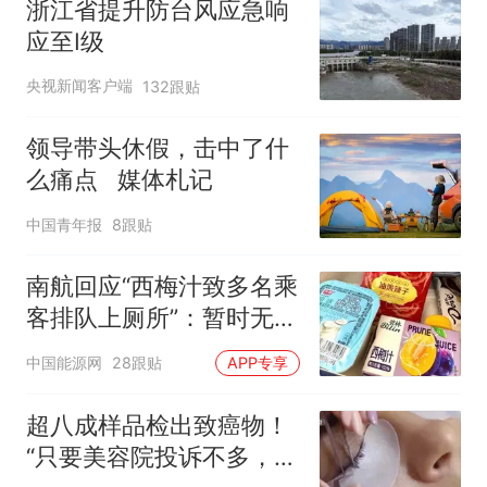
浙江省提升防台风应急响
应至Ⅰ级
央视新闻客户端
132跟贴
领导带头休假，击中了什
么痛点 媒体札记
中国青年报
8跟贴
南航回应“西梅汁致多名乘
客排队上厕所”：暂时无法
核查是否发放西梅汁
中国能源网
28跟贴
APP专享
超八成样品检出致癌物！
“只要美容院投诉不多，店