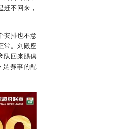
是赶不回来，
个安排也不意
正常。刘殿座
离队回来踢俱
国足赛事的配