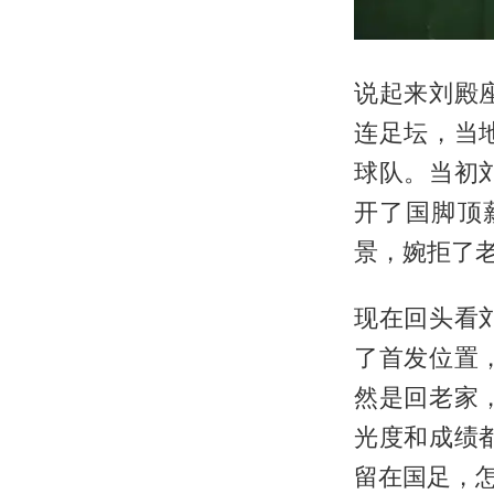
说起来刘殿
连足坛，当
球队。当初
开了国脚顶
景，婉拒了
现在回头看
了首发位置
然是回老家
光度和成绩
留在国足，