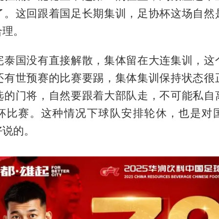
了。这回跟着国足长期集训，足协杯这场自然
合理。
完泰国没有直接解散，集体留在大连集训，这
还有世预赛的比赛要踢，集体集训保持状态很
选的门将，自然要跟着大部队走，不可能私自
杯比赛。这种情况下球队安排轮休，也是对
好说的。