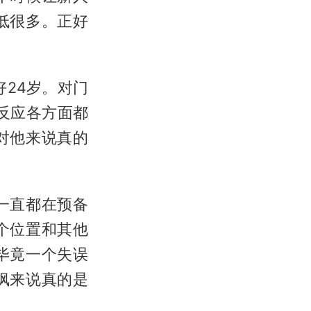
低很多。正好
24岁。对门
反应各方面都
对他来说真的
一直都在预备
个位置和其他
毕竟一个失误
枫来说真的是