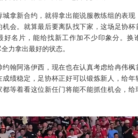
蓉城拿新合约，就得拿出能说服教练组的表现
约机会。就算最后要离队找下家，这场足协杯
最好名片，能给找新工作加不少印象分。换
尽全力拿出最好的状态。
帅约翰阿洛伊西，现在也在认真考虑给冉伟枫
在成绩稳定，足协杯正好可以锻炼新人，给年
家都等着看这位新任门将能不能抓住机会，给
。