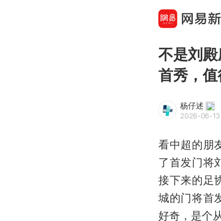
不是刘殿
首秀，值
杨仔述
2026-06-13 
看中超的朋
了首发门将
接下来的足
城的门将首
好奇，是个