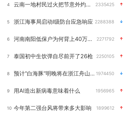
云南一地村民过火把节意外灼伤16人
2335425
4
浙江海事局启动Ⅰ级防台应急响应
2288388
5
河南南阳低保户为何背上40万元贷款
2271792
6
泰国初中生饮弹自尽前开了26枪
2250105
7
预计“白海豚”明晚将在浙江舟山到福建福鼎一带沿海登陆
1974450
8
用AI造出新病毒意味着什么
1956965
9
今年第二强台风将带来多大影响
1899612
10