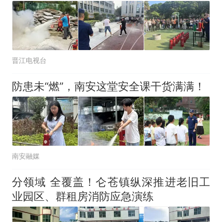
那个在床头放菜刀的女孩，
热
因老师一句“跟我回家”改写了
人生
晋江电视台
防患未“燃”，南安这堂安全课干货满满！
南安融媒
分领域 全覆盖！仑苍镇纵深推进老旧工
业园区、群租房消防应急演练