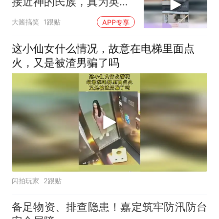
接近神的民族，真为英雄
消防员担心
大酱搞笑
1跟贴
APP专享
这小仙女什么情况，故意在电梯里面点
火，又是被渣男骗了吗
闪拍玩家
2跟贴
备足物资、排查隐患！嘉定筑牢防汛防台