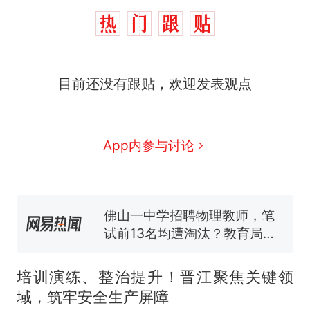
目前还没有跟贴，欢迎发表观点
那个在床头放菜刀的女孩，
热
因老师一句“跟我回家”改写了
人生
费大厨“全国小炒肉大王”称
新
App内参与讨论
号，仅凭视频评出？中国烹饪
协会回应
台风"白海豚"中心附近最大风
力已达15级 最新研判
佛山一中学招聘物理教师，笔
试前13名均遭淘汰？教育局：
已叫停招聘，成立调查组全面
笔试第一被第二名传话劝弃考
核查
官方通报
培训演练、整治提升！晋江聚焦关键领
享界G9车型预售价公布：
域，筑牢安全生产屏障
43.98万起