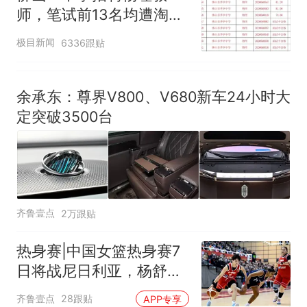
师，笔试前13名均遭淘
人生
汰？教育局：已叫停招
极目新闻
6336跟贴
聘，成立调查组全面核查
余承东：尊界V800、V680新车24小时大
定突破3500台
齐鲁壹点
2万跟贴
热身赛|中国女篮热身赛7
日将战尼日利亚，杨舒予
有望出战
齐鲁壹点
28跟贴
APP专享