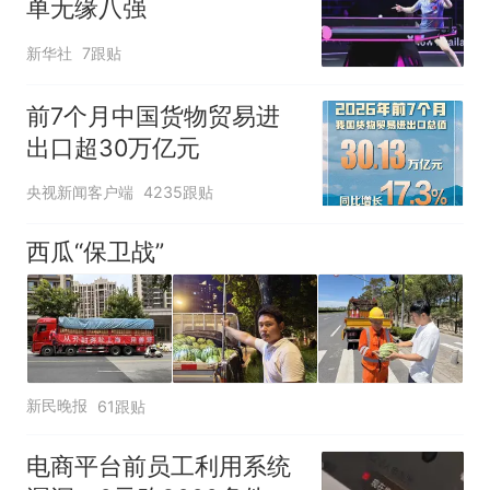
单无缘八强
新华社
7跟贴
前7个月中国货物贸易进
出口超30万亿元
央视新闻客户端
4235跟贴
西瓜“保卫战”
新民晚报
61跟贴
电商平台前员工利用系统