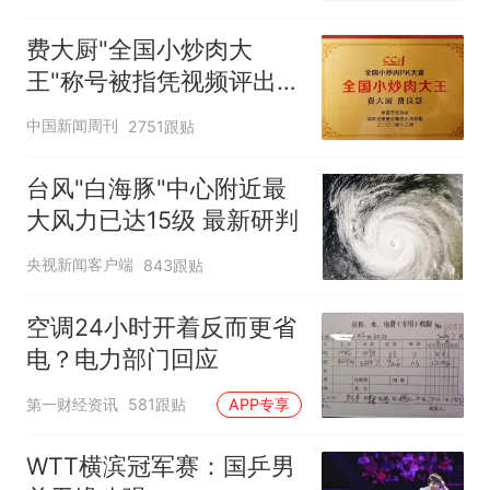
费大厨"全国小炒肉大
王"称号被指凭视频评出
官方回应
中国新闻周刊
2751跟贴
台风"白海豚"中心附近最
大风力已达15级 最新研判
央视新闻客户端
843跟贴
空调24小时开着反而更省
电？电力部门回应
第一财经资讯
581跟贴
APP专享
WTT横滨冠军赛：国乒男