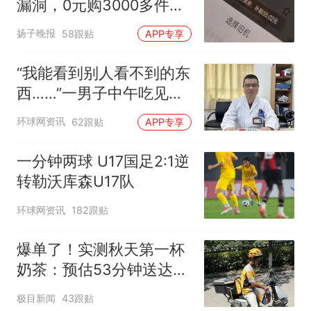
漏洞，0元购3000多件家
电！
扬子晚报
58跟贴
APP专享
“我能看到别人看不到的东
西……”一男子中午吃见手
青没事，晚上再吃却出现
环球网资讯
62跟贴
APP专享
幻觉被紧急送医！
一分钟两球 U17国足2:1逆
转勒沃库森U17队
环球网资讯
182跟贴
爆单了！实测秋天第一杯
奶茶：预估53分钟送达，
实际耗时92分钟
极目新闻
43跟贴