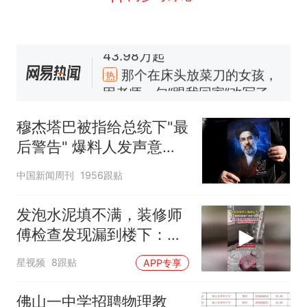
那个在床头放菜刀的女孩，
热
因老师一句“跟我回家”改写了
人生
费大厨“全国小炒肉大王”称
新
号，仅凭视频评出？中国烹饪
穆杰塔巴被指给总统下"最
协会回应
笔试第一被第二名传话劝弃考
后警告" 爆料人发声意味
官方通报
深长
佛山一中学招聘物理教师，笔
中国新闻周刊
1956跟贴
试前13名均遭淘汰？教育局：
已叫停招聘，成立调查组全面
台风"白海豚"中心附近最大风
发泡水泥填不满，装修师
核查
力已达15级 最新研判
傅检查发现漏到楼下：出
享界G9车型预售价公布：
风口未延伸到外墙
星视频
8跟贴
APP专享
43.98万起
那个在床头放菜刀的女孩，
热
佛山一中学招聘物理教
因老师一句“跟我回家”改写了