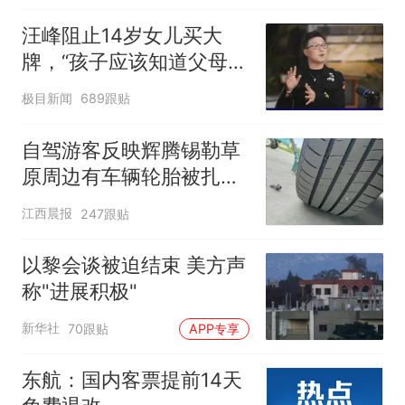
汪峰阻止14岁女儿买大
牌，“孩子应该知道父母的
不易”，称自己买衣服80%
极目新闻
689跟贴
都在淘宝
自驾游客反映辉腾锡勒草
原周边有车辆轮胎被扎，
修理店铺换胎价格高达千
江西晨报
247跟贴
元，官方发布情况通报
以黎会谈被迫结束 美方声
称"进展积极"
新华社
70跟贴
APP专享
东航：国内客票提前14天