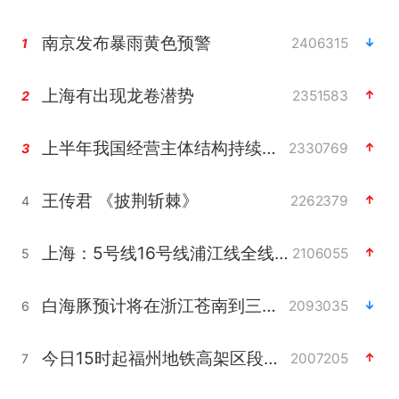
南京发布暴雨黄色预警
2406315
1
上海有出现龙卷潜势
2351583
2
上半年我国经营主体结构持续优化
2330769
3
王传君 《披荆斩棘》
2262379
4
上海：5号线16号线浦江线全线停运
2106055
5
白海豚预计将在浙江苍南到三门一带登陆
2093035
6
今日15时起福州地铁高架区段停运
2007205
7