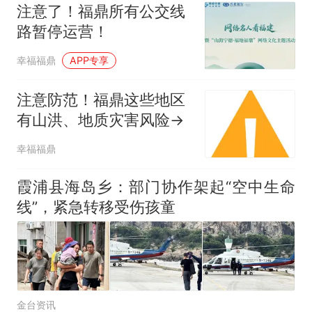
注意了！福鼎所有公交线
路暂停运营！
幸福福鼎
APP专享
注意防范！福鼎这些地区
有山洪、地质灾害风险→
幸福福鼎
霞浦县海岛乡：部门协作架起“空中生命
线”，紧急转移受伤孩童
金台资讯