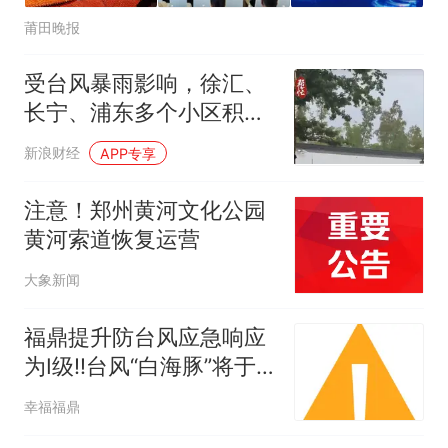
莆田晚报
受台风暴雨影响，徐汇、
长宁、浦东多个小区积
水！相关各方排水抢险
新浪财经
APP专享
注意！郑州黄河文化公园
黄河索道恢复运营
大象新闻
福鼎提升防台风应急响应
为Ⅰ级‼️台风“白海豚”将于
今天夜间至10日早晨登陆
幸福福鼎
闽浙沿海