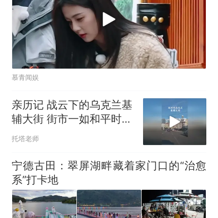
慕青闻娱
亲历记 战云下的乌克兰基
辅大街 街市一如和平时，
老百姓好像有点习以为常
托塔老师
了
宁德古田：翠屏湖畔‌藏着家门口的“治愈
系”打卡地