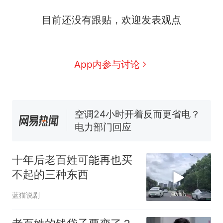
十多万人报名的考试，成绩
热
目前还没有跟贴，欢迎发表观点
全部作废，公平么？
全球唯一没有法定首都的国
新
家，刚改国名，总统就邀请中
国大使骑行绕了几乎整个国境
搬家报价570元，搬到楼下交
App内参与讨论
线一圈，还曾两次到中国寻根
5060元才肯搬上楼！女子傻眼
了……
视频丨只要一枚命中就能让航
母瘫痪 轰-6J实力有多强？
空调24小时开着反而更省电？
电力部门回应
佛山一中学招聘物理教师，笔
试前13名均遭淘汰？教育局：
十年后老百姓可能再也买
已叫停招聘，成立调查组全面
十多万人报名的考试，成绩
热
不起的三种东西
核查
全部作废，公平么？
蓝猫说剧