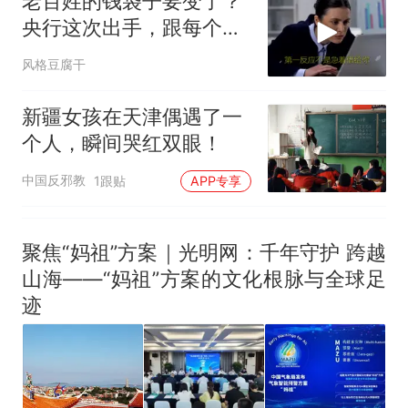
老百姓的钱袋子要变了？
央行这次出手，跟每个人
有关
风格豆腐干
新疆女孩在天津偶遇了一
个人，瞬间哭红双眼！
中国反邪教
1跟贴
APP专享
聚焦“妈祖”方案｜光明网：千年守护 跨越
山海——“妈祖”方案的文化根脉与全球足
迹