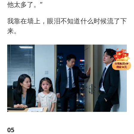
他太多了。”
我靠在墙上，眼泪不知道什么时候流了下
来。
分享单篇
佣金2.5元
分享购买VIP
佣金14元
分享单篇
佣金2.5元
05