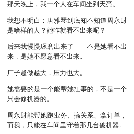
那天晚上，我一个人在车间坐到天亮。
我想不明白：唐雅琴到底知不知道周永财
是啥样的人？她咋就看不出来呢？
后来我慢慢琢磨出来了——不是她看不出
来，是她不愿意看不出来。
厂子越做越大，压力也大。
她需要的是一个能帮她扛事的，不是一个
只会修机器的。
周永财能帮她跑业务、搞关系、拿订单，
而我，只能在车间里守着那几台破机器。