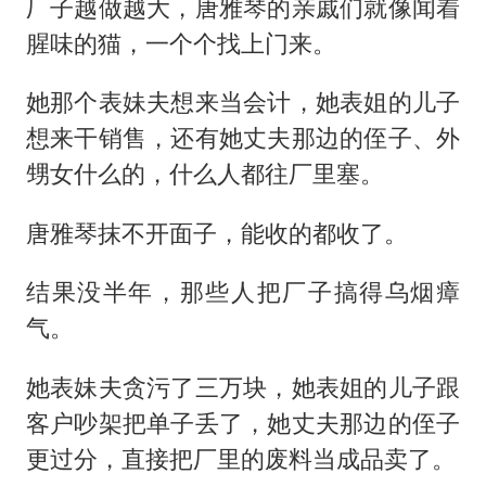
厂子越做越大，唐雅琴的亲戚们就像闻着
腥味的猫，一个个找上门来。
她那个表妹夫想来当会计，她表姐的儿子
想来干销售，还有她丈夫那边的侄子、外
甥女什么的，什么人都往厂里塞。
唐雅琴抹不开面子，能收的都收了。
结果没半年，那些人把厂子搞得乌烟瘴
气。
她表妹夫贪污了三万块，她表姐的儿子跟
客户吵架把单子丢了，她丈夫那边的侄子
更过分，直接把厂里的废料当成品卖了。