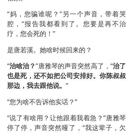
“妈，您骗谁呢？”另一个声音，带着哭
腔，“报告我都看到了。您要是再不治
疗，您会死的！”
是唐若溪。她啥时候回来的？
“
治啥治？
”唐雅琴的声音突然高了，“
治了
也是死，还不如把公司安排好。你陈叔叔
那边，我去跟他说。
”
“您为啥不告诉他实话？”
“说了有啥用？让他跟着我着急？”唐雅琴
停了停，声音突然哑了，“我这辈子，欠