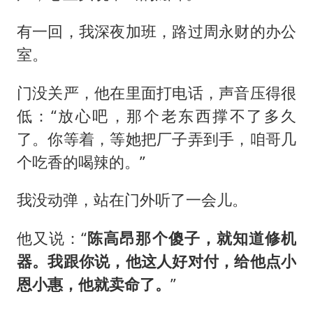
有一回，我深夜加班，路过周永财的办公
室。
门没关严，他在里面打电话，声音压得很
低：“放心吧，那个老东西撑不了多久
了。你等着，等她把厂子弄到手，咱哥几
个吃香的喝辣的。”
我没动弹，站在门外听了一会儿。
他又说：“
陈高昂那个傻子，就知道修机
器。我跟你说，他这人好对付，给他点小
恩小惠，他就卖命了。
”