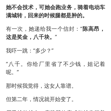
她不会技术，可她会跑业务，骑着电动车
满城转，回来的时候腿都是肿的。
有一次，她递给我一个信封：“
陈高昂，
这是奖金，八千块。
”
我吓一跳：“多少？”
“八千。你给厂里省了不少钱，姐记着
呢。”
那时候我觉得，这女人靠谱。
但第二年，情况就开始变了。