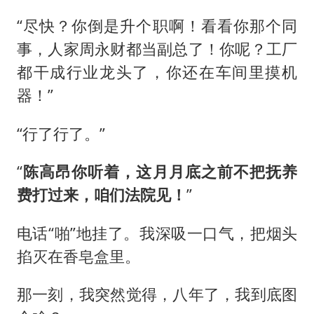
“尽快？你倒是升个职啊！看看你那个同
事，人家周永财都当副总了！你呢？工厂
都干成行业龙头了，你还在车间里摸机
器！”
“行了行了。”
“
陈高昂你听着，这月月底之前不把抚养
费打过来，咱们法院见！
”
电话“啪”地挂了。我深吸一口气，把烟头
掐灭在香皂盒里。
那一刻，我突然觉得，八年了，我到底图