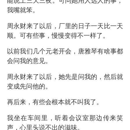
能说上三天三夜。可问她用人选人的事，
我嘴就笨。
周永财来了以后，厂里的日子一天比一天
顺。可有些事，慢慢变得不一样了。
以前我们几个元老开会，唐雅琴有啥事都
会问我的意见。
周永财来了以后，她先是问我的，然后就
变成先问他的。
再后来，有些会根本就不叫我了。
我坐在车间里，听着会议室那边传来笑
声，心里头说不出的滋味。