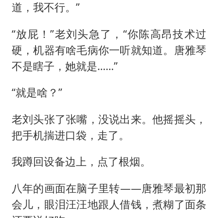
道，我不行。”
“放屁！”老刘头急了，“你陈高昂技术过
硬，机器有啥毛病你一听就知道。唐雅琴
不是瞎子，她就是……”
“就是啥？”
老刘头张了张嘴，没说出来。他摇摇头，
把手机揣进口袋，走了。
我蹲回设备边上，点了根烟。
八年的画面在脑子里转——唐雅琴最初那
会儿，眼泪汪汪地跟人借钱，煮糊了面条