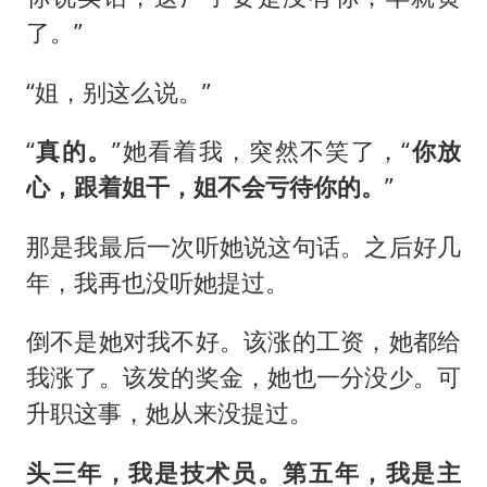
了。”
“姐，别这么说。”
“
真的。
”她看着我，突然不笑了，“
你放
心，跟着姐干，姐不会亏待你的。
”
那是我最后一次听她说这句话。之后好几
年，我再也没听她提过。
倒不是她对我不好。该涨的工资，她都给
我涨了。该发的奖金，她也一分没少。可
升职这事，她从来没提过。
头三年，我是技术员。第五年，我是主