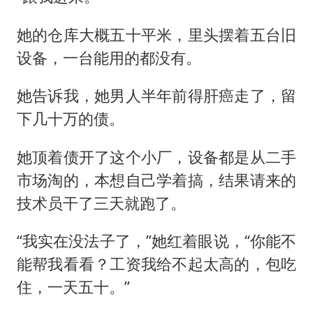
她的仓库大概五十平米，里头摆着五台旧
设备，一台能用的都没有。
她告诉我，她男人半年前得肝癌走了，留
下几十万的债。
她顶着债开了这个小厂，设备都是从二手
市场淘的，本想自己学着搞，结果请来的
技术员干了三天就跑了。
“我实在没法子了，”她红着眼说，“你能不
能帮我看看？工资我给不起太高的，包吃
住，一天五十。”