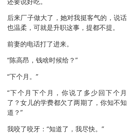
还要说好吃。
后来厂子做大了，她对我挺客气的，说话
也温柔，可就是升职这事，提都不提。
前妻的电话打了进来。
“陈高昂，钱啥时候给？”
“下个月。”
“下个月下个月，你说了多少回下个月
了？女儿的学费都欠了两期了，你知不知
道？”
我咬了咬牙：“知道了，我尽快。”