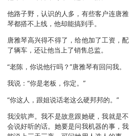
他路子野，认识的人多，有些客户连唐雅
琴都搭不上线，他却能搞到手。
唐雅琴高兴得不得了，给他加了工资，配
了辆车，还让他当上了销售总监。
“老陈，你说他行吗？”唐雅琴有回问我。
我说：“你是老板，你定。”
“你这人，跟姐说话老这么硬邦邦的。”
我没吭声。我不是故意跟她硬，我就是不
会说好听的话。她要是问我机器的事，我