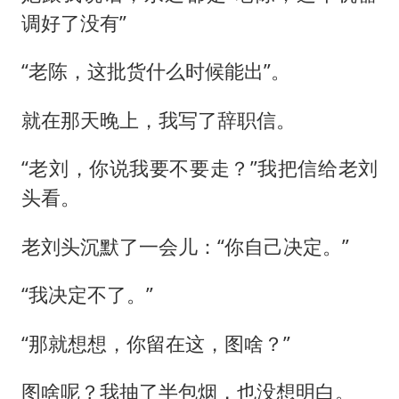
调好了没有”
“老陈，这批货什么时候能出”。
就在那天晚上，我写了辞职信。
“老刘，你说我要不要走？”我把信给老刘
头看。
老刘头沉默了一会儿：“你自己决定。”
“我决定不了。”
“那就想想，你留在这，图啥？”
图啥呢？我抽了半包烟，也没想明白。