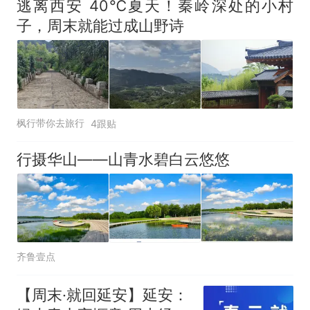
逃离西安 40℃夏天！秦岭深处的小村
子，周末就能过成山野诗
枫行带你去旅行
4跟贴
行摄华山——山青水碧白云悠悠
齐鲁壹点
【周末·就回延安】延安：