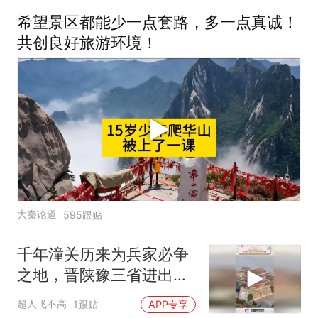
希望景区都能少一点套路，多一点真诚！
共创良好旅游环境！
大秦论道
595跟贴
千年潼关历来为兵家必争
之地，晋陕豫三省进出关
中重要交通要塞！
超人飞不高
1跟贴
APP专享