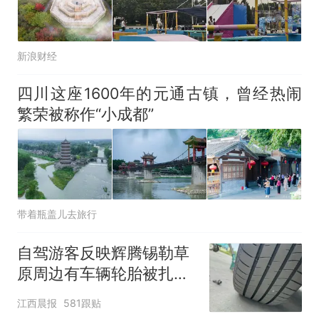
新浪财经
四川这座1600年的元通古镇，曾经热闹
繁荣被称作“小成都”
带着瓶盖儿去旅行
自驾游客反映辉腾锡勒草
原周边有车辆轮胎被扎，
修理店铺换胎价格高达千
江西晨报
581跟贴
元，官方发布情况通报