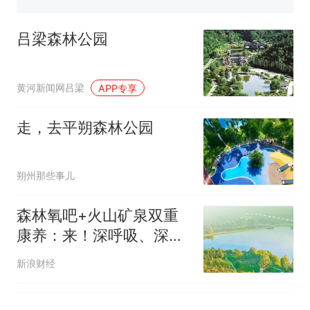
国大使骑行绕了几乎整个国境
搬家报价570元，搬到楼下交
线一圈，还曾两次到中国寻根
5060元才肯搬上楼！女子傻眼
吕梁森林公园
了……
视频丨只要一枚命中就能让航
母瘫痪 轰-6J实力有多强？
空调24小时开着反而更省电？
黄河新闻网吕梁
APP专享
电力部门回应
佛山一中学招聘物理教师，笔
走，去平朔森林公园
试前13名均遭淘汰？教育局：
已叫停招聘，成立调查组全面
十多万人报名的考试，成绩
热
朔州那些事儿
核查
全部作废，公平么？
森林氧吧+火山矿泉双重
康养：来！深呼吸、深睡
眠、深度游
新浪财经