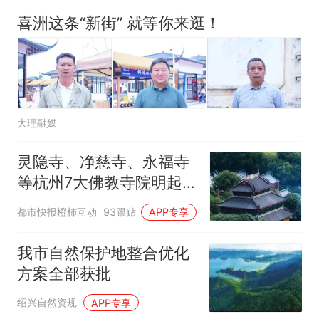
喜洲这条“新街” 就等你来逛！
大理融媒
灵隐寺、净慈寺、永福寺
等杭州7大佛教寺院明起
临时关闭，别跑空了
都市快报橙柿互动
93跟贴
APP专享
我市自然保护地整合优化
方案全部获批
绍兴自然资规
APP专享