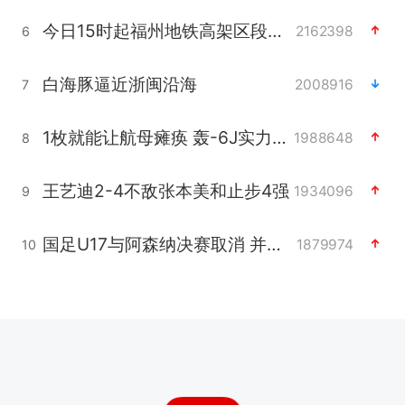
今日15时起福州地铁高架区段停运
2162398
6
白海豚逼近浙闽沿海
2008916
7
1枚就能让航母瘫痪 轰-6J实力有多强
1988648
8
王艺迪2-4不敌张本美和止步4强
1934096
9
国足U17与阿森纳决赛取消 并列冠军
1879974
10