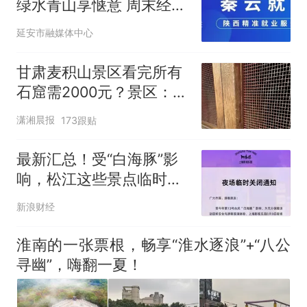
绿水青山享惬意 周末经济
富百姓
延安市融媒体中心
甘肃麦积山景区看完所有
石窟需2000元？景区：部
分石窟受特别保护，游客
潇湘晨报
173跟贴
可按需买
最新汇总！受“白海豚”影
响，松江这些景点临时闭
园→
新浪财经
淮南的一张票根，畅享“淮水逐浪”+“八公
寻幽”，嗨翻一夏！