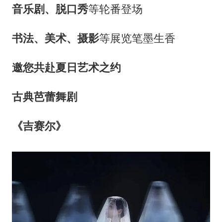
音乐剧、脱口秀
等轮番登场
书法、美术、摄影
等展览笔墨生香
邀您共赴夏日艺术之约
古典芭蕾舞剧
《吉赛尔》