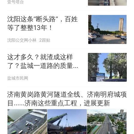
壹号塔台
沈阳这条“断头路”，百姓
等了整整13年！
沈阳公交网小林
2跟贴
这才多久？就渣成这样
了？盐城一道路的质量让
人直甩头
盐城市民网
济南黄岗路黄河隧道全线、济南明府城项
目......济南这些重点工程，进展更新