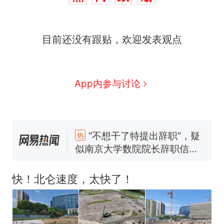
目前还没有跟贴，欢迎发表观点
App内参与讨论
“不想干了特提出辞职”，疑
热
似南京大学数院院长辞职信流
传，院方回应：喻良教授已卸
费大厨“全国小炒肉大王”称
新
任院长一职，不清楚辞职信来
号，仅凭视频评出？中国烹饪
快！北仑速度，太快了！
源；曾用手绘图做头像
协会回应
男子上山采菌偶然发现鸡枞菌
窝，原地守1天等它长大：挖了
140多朵
美国渔民钓获鲨鱼徒手将其拽