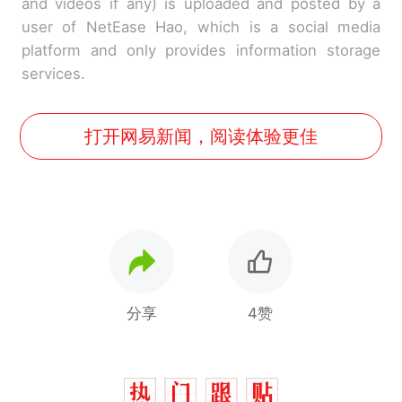
and videos if any) is uploaded and posted by a
user of NetEase Hao, which is a social media
platform and only provides information storage
services.
打开网易新闻，阅读体验更佳
分享
4赞