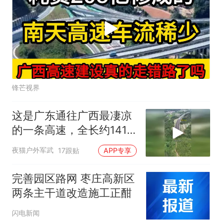
锋芒视界
这是广东通往广西最凄凉
的一条高速，全长约141
公里，
夜猫户外军武
17跟贴
APP专享
完善园区路网 枣庄高新区
两条主干道改造施工正酣
闪电新闻