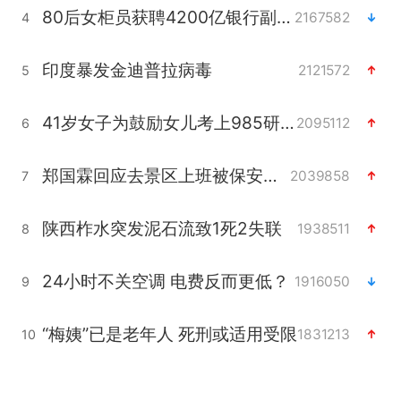
80后女柜员获聘4200亿银行副行长
2167582
4
印度暴发金迪普拉病毒
2121572
5
41岁女子为鼓励女儿考上985研究生
2095112
6
郑国霖回应去景区上班被保安拦下
2039858
7
陕西柞水突发泥石流致1死2失联
1938511
8
24小时不关空调 电费反而更低？
1916050
9
“梅姨”已是老年人 死刑或适用受限
1831213
10