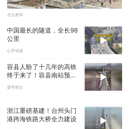
回大海 目击者直呼震惊 （视频
来源：参考消息）
笔试第一被第二名传话劝弃考
北仑发布
官方通报
惊艳！字都飘起来了 博主在田
中国最长的隧道，全长98
间创作“悬浮字” 网友：真·裸眼
公里
3D！
“不想干了特提出辞职”，疑
热
似南京大学数院院长辞职信流
心开动漫
传，院方回应：喻良教授已卸
任院长一职，不清楚辞职信来
容县人盼了十几年的高铁
源；曾用手绘图做头像
终于来了！容县南站预计
年底通车
壹号塔台
浙江重磅基建！台州头门
港跨海铁路大桥全力建设