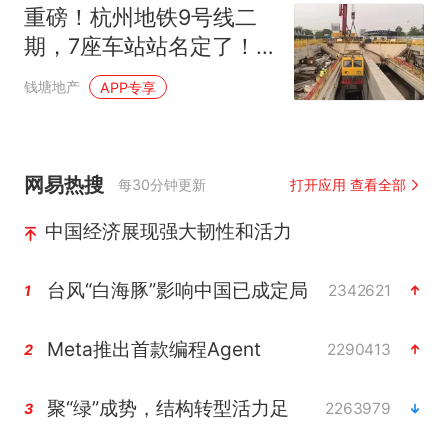
重磅！杭州地铁9号线二
期，7座车站站名定了！
有望年底通车！
钱塘地产
APP专享
网易热搜
每30分钟更新
打开应用 查看全部
中国经济展现强大韧性和活力
台风“白海豚”影响中国已成定局
2342621
1
Meta推出首款编程Agent
2290413
2
聚“绿”成势，结构转型活力足
2263979
3