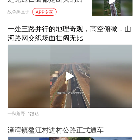
战争黑匣子
APP专享
一处三路并行的地理奇观，高空俯瞰，山
河路网交织场面壮阔无比
一秋荒野
1跟贴
漳湾镇鳌江村进村公路正式通车