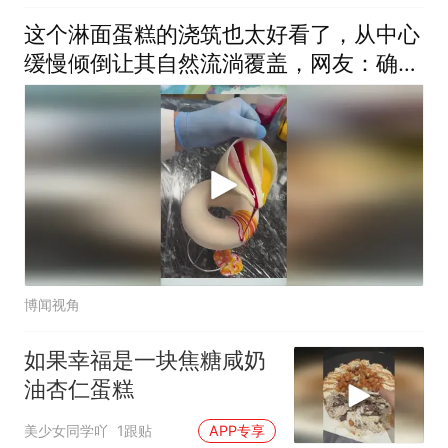
这个淋面蛋糕的浇筑也太好看了，从中心
缓慢倾倒让其自然流淌覆盖，网友：确实
要找角度的
博闻视角
如果幸福是一块焦糖咸奶
油杏仁蛋糕
美少女同学吖
1跟贴
APP专享