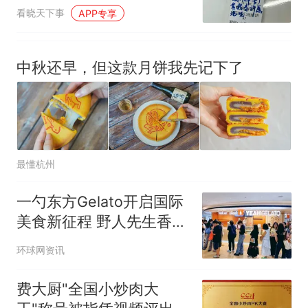
蜡烛配20套餐具，还得做
看晓天下事
APP专享
出六寸效果
中秋还早，但这款月饼我先记下了
最懂杭州
一勺东方Gelato开启国际
美食新征程 野人先生香港
首店启幕
环球网资讯
费大厨"全国小炒肉大