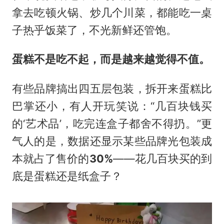
拿去吃顿火锅、炒几个川菜，都能吃一桌
子热乎饭菜了，不光新鲜还管饱。
蛋糕不是吃不起，而是越来越觉得不值。
有些品牌搞出四五层包装，拆开来蛋糕比
巴掌还小，有人开玩笑说：“几百块钱买
的‘艺术品’，吃完连盒子都舍不得扔。”更
气人的是，数据还显示某些品牌光包装成
本就占了售价的
30%
——花几百块买的到
底是蛋糕还是纸盒子？