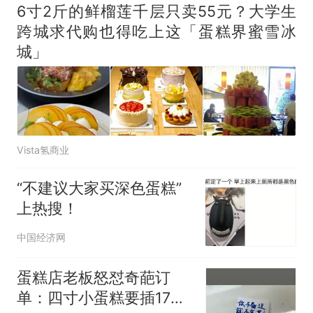
6寸2斤的鲜榴莲千层只卖55元？大学生
跨城求代购也得吃上这「蛋糕界蜜雪冰
城」
Vista氢商业
“不建议大家买深色蛋糕”
上热搜！
中国经济网
蛋糕店老板怒怼奇葩订
单：四寸小蛋糕要插17根