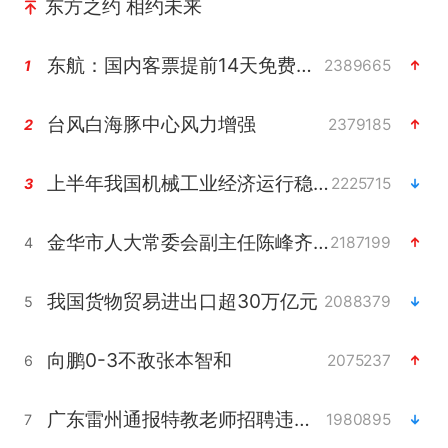
东方之约 相约未来
东航：国内客票提前14天免费退改
2389665
1
台风白海豚中心风力增强
2379185
2
上半年我国机械工业经济运行稳中有进
2225715
3
金华市人大常委会副主任陈峰齐被查
2187199
4
我国货物贸易进出口超30万亿元
2088379
5
向鹏0-3不敌张本智和
2075237
6
广东雷州通报特教老师招聘违规事件
1980895
7