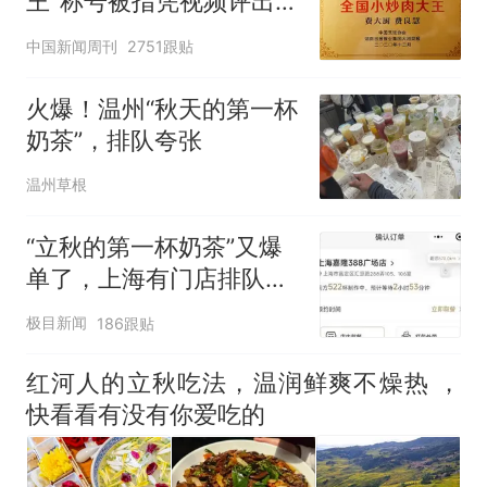
王"称号被指凭视频评出
官方回应
中国新闻周刊
2751跟贴
火爆！温州“秋天的第一杯
奶茶”，排队夸张
温州草根
“立秋的第一杯奶茶”又爆
单了，上海有门店排队超
500杯，店员：今天奶茶
极目新闻
186跟贴
店都很忙，要等2个多小
时
红河人的立秋吃法，温润鲜爽不燥热 ，
快看看有没有你爱吃的