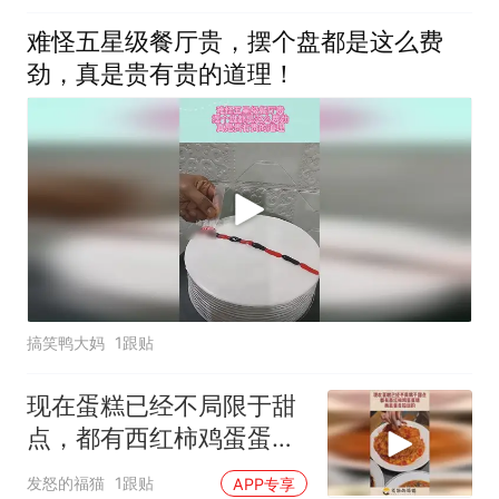
难怪五星级餐厅贵，摆个盘都是这么费
劲，真是贵有贵的道理！
搞笑鸭大妈
1跟贴
现在蛋糕已经不局限于甜
点，都有西红柿鸡蛋蛋
糕，而且蛋是拉丝的
发怒的福猫
1跟贴
APP专享