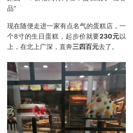
品”
现在随便走进一家有点名气的蛋糕店，一
个8寸的
生日蛋糕
，起步价就要
230元
以
上，在北上广深，直奔
三四百元
去了。