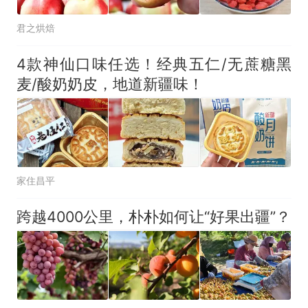
君之烘焙
4款神仙口味任选！经典五仁/无蔗糖黑
麦/酸奶奶皮，地道新疆味！
家住昌平
跨越4000公里，朴朴如何让“好果出疆”？