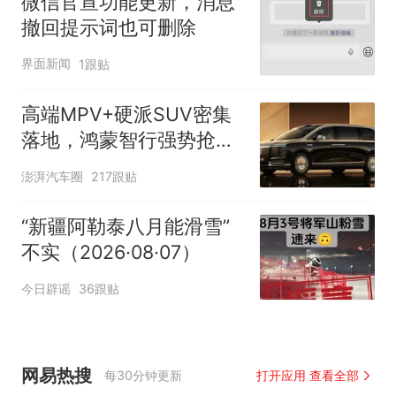
微信官宣功能更新，消息
撤回提示词也可删除
界面新闻
1跟贴
高端MPV+硬派SUV密集
落地，鸿蒙智行强势抢占
自主高端市场制高点
澎湃汽车圈
217跟贴
“新疆阿勒泰八月能滑雪”
不实（2026·08·07）
今日辟谣
36跟贴
网易热搜
每30分钟更新
打开应用 查看全部