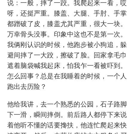
说：一般，摔了一跤。我爬起来一看，哎
呀，还挺严重。膝盖、大腿、手肘、手掌
都蹭破了皮，膝盖尤其严重，很大一块。
万幸骨头没事。印象中这也不是第一次。
我俩刚认识的时候，他跑步被小狗追，躲
避间摔了一大跤，擦破了脸。回家拿毛巾
遮着脑袋喊我起床，怕我乍一看被吓到。
怎么回事？总是在我睡着的时候，一个人
跑出去历险？
他给我讲，去一个熟悉的公园，石子路脚
下一滑，瞬间摔倒。前后路人都停下来说
着他听不懂的话要搀扶，他连忙爬起来快