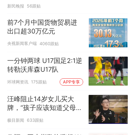
新民晚报
56跟贴
前7个月中国货物贸易进
出口超30万亿元
央视新闻客户端
4060跟贴
一分钟两球 U17国足2:1逆
转勒沃库森U17队
环球网资讯
175跟贴
APP专享
汪峰阻止14岁女儿买大
牌，“孩子应该知道父母的
不易”，称自己买衣服80%
极目新闻
633跟贴
都在淘宝