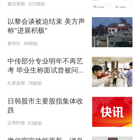
极目新闻
322跟贴
店都很忙，要等2个多小
时
以黎会谈被迫结束 美方声
称"进展积极"
新华社
49跟贴
中传部分专业明年不再艺
考 毕业生称面试曾被问
“如何策划晚会” 专家：遏
红星新闻
78跟贴
制“艺考捷径化”
日韩股市主要股指集体收
跌
证券时报
63跟贴