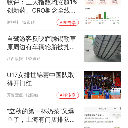
收评：三大指数均涨超1%
创新药、CRO概念全线走
强
财联社
42跟贴
APP专享
自驾游客反映辉腾锡勒草
原周边有车辆轮胎被扎，
修理店铺换胎价格高达千
江西晨报
182跟贴
元，官方发布情况通报
U17女排世锦赛中国队取
得开门红
齐鲁壹点
12跟贴
APP专享
“立秋的第一杯奶茶”又爆
单了，上海有门店排队超
500杯，店员：今天奶茶