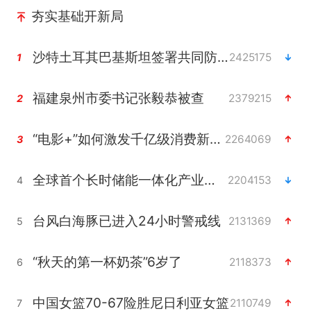
夯实基础开新局
沙特土耳其巴基斯坦签署共同防务协议
2425175
1
福建泉州市委书记张毅恭被查
2379215
2
“电影+”如何激发千亿级消费新活力？
2264069
3
全球首个长时储能一体化产业园量产
2204153
4
台风白海豚已进入24小时警戒线
2131369
5
“秋天的第一杯奶茶”6岁了
2118373
6
中国女篮70-67险胜尼日利亚女篮
2110749
7