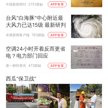
官方回应
中国新闻周刊
2751跟贴
APP专享
台风"白海豚"中心附近最
大风力已达15级 最新研判
央视新闻客户端
783跟贴
APP专享
空调24小时开着反而更省
电？电力部门回应
第一财经资讯
473跟贴
APP专享
西瓜“保卫战”