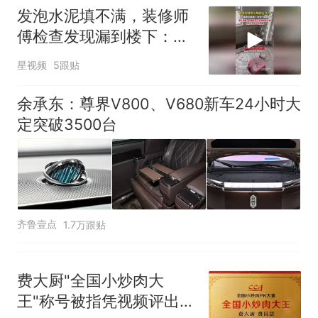
发泡水泥填不满，装修师
傅检查发现漏到楼下：出
风口未延伸到外墙
星视频
5跟贴
余承东：尊界V800、V680新车24小时大
定突破3500台
齐鲁壹点
1.7万跟贴
费大厨"全国小炒肉大
王"称号被指凭视频评出