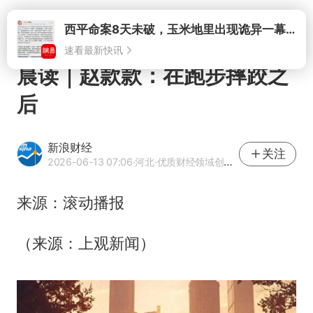
打开
西平命案8天未破，玉米地里出现诡异一幕，我突然想起了欧金中
速看最新快讯
晨读｜赵款款：在跑步摔跤之
后
新浪财经
关注
2026-06-13 07:06
·河北
·优质财经领域创作者
来源：滚动播报
（来源：上观新闻）