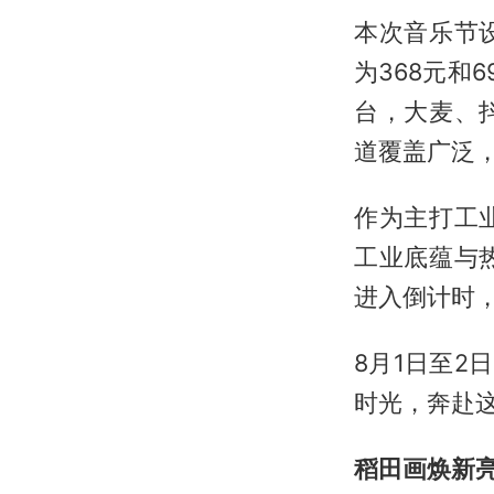
本次音乐节
为368元和
台，大麦、
道覆盖广泛
作为主打工
工业底蕴与
进入倒计时
8月1日至2
时光，奔赴
稻田画焕新