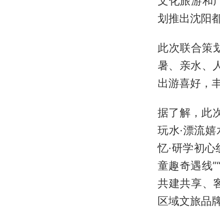
文化旅游和
划推出沈阳
此次联合策
暑、亲水、
出游喜好，
据了解，此次
玩水·漂流嬉
忆·研学初心
童趣奇遇线”
共建共享、
区域文旅品