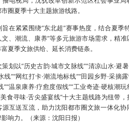
广播电视局，沈抚改革创新示范区社会事业局
都市圈夏季十大主题旅游线路。
划旨在紧紧围绕“东北超”赛事热度，结合夏季特
人文、潮流、康养”等多元旅游市场需求，精准
丰富夏季文旅供给、延长消费链条。
策划以“历史古韵·城市文脉线”“清凉山水·避暑
水线”“网红打卡·潮流地标线”“田园乡野·采摘露
线”“温泉康养·疗愈度假线”“工业奇迹·硬核潮玩线
“美食寻味·舌尖盛宴线”十大主题线路为纽带
客源互送互流，助力沈阳都市圈文旅一体化协
牌影响力。（来源：沈阳日报）