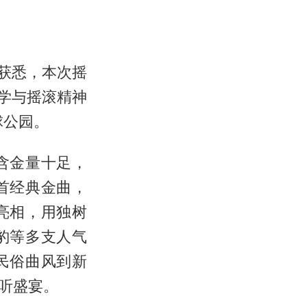
方获悉，本次摇
美学与摇滚精神
球公园。
含金量十足，
首经典金曲，
亮相，用独树
豹等多支人气
民俗曲风到新
听盛宴。