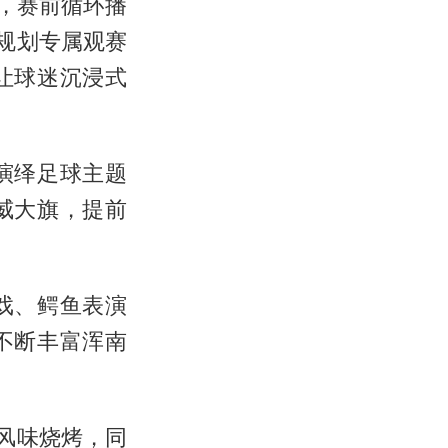
，赛前循环播
规划专属观赛
让球迷沉浸式
演绎足球主题
威大旗，提前
戏、鳄鱼表演
不断丰富浑南
风味烧烤，同